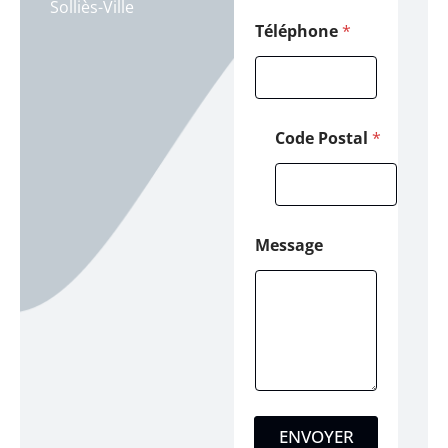
Solliès-Ville
o
m
Téléphone
*
Code Postal
*
Message
ENVOYER