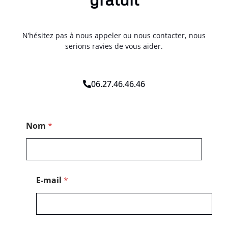
N’hésitez pas à nous appeler ou nous contacter, nous
serions ravies de vous aider.
06.27.46.46.46
C
Nom
*
o
d
e
C
o
d
E-mail
*
e
M
e
s
s