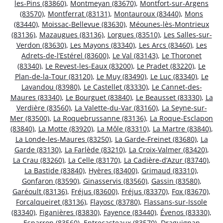
les-Pins (83860)
,
Montmeyan (83670)
,
Montfort-sur-Argens
(83570)
,
Montferrat (83131)
,
Montauroux (83440)
,
Mons
(83440)
,
Moissac-Bellevue (83630)
,
Méounes-lès-Montrieux
(83136)
,
Mazaugues (83136)
,
Lorgues (83510)
,
Les Salles-sur-
Verdon (83630)
,
Les Mayons (83340)
,
Les Arcs (83460)
,
Les
Adrets-de-l’Estérel (83600)
,
Le Val (83143)
,
Le Thoronet
(83340)
,
Le Revest-les-Eaux (83200)
,
Le Pradet (83220)
,
Le
Plan-de-la-Tour (83120)
,
Le Muy (83490)
,
Le Luc (83340)
,
Le
Lavandou (83980)
,
Le Castellet (83330)
,
Le Cannet-des-
Maures (83340)
,
Le Bourguet (83840)
,
Le Beausset (83330)
,
La
Verdière (83560)
,
La Valette-du-Var (83160)
,
La Seyne-sur-
Mer (83500)
,
La Roquebrussanne (83136)
,
La Roque-Esclapon
(83840)
,
La Motte (83920)
,
La Môle (83310)
,
La Martre (83840)
,
La Londe-les-Maures (83250)
,
La Garde-Freinet (83680)
,
La
Garde (83130)
,
La Farlède (83210)
,
La Croix-Valmer (83420)
,
La Crau (83260)
,
La Celle (83170)
,
La Cadière-d’Azur (83740)
,
La Bastide (83840)
,
Hyères (83400)
,
Grimaud (83310)
,
Gonfaron (83590)
,
Ginasservis (83560)
,
Gassin (83580)
,
Garéoult (83136)
,
Fréjus (83600)
,
Fréjus (83370)
,
Fox (83670)
,
Forcalqueiret (83136)
,
Flayosc (83780)
,
Flassans-sur-Issole
(83340)
,
Figanières (83830)
,
Fayence (83440)
,
Évenos (83330)
,
Esparron (83560)
,
Entrecasteaux (83570)
,
Draguignan