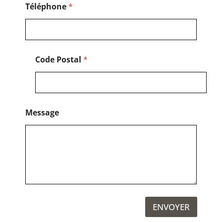
a
Téléphone
*
g
e
Code Postal
*
Message
ENVOYER