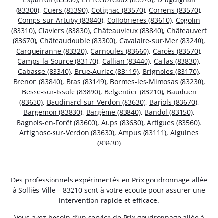
(83300)
,
Cuers (83390)
,
Cotignac (83570)
,
Correns (83570)
,
Comps-sur-Artuby (83840)
,
Collobrières (83610)
,
Cogolin
(83310)
,
Claviers (83830)
,
Châteauvieux (83840)
,
Châteauvert
(83670)
,
Châteaudouble (83300)
,
Cavalaire-sur-Mer (83240)
,
Carqueiranne (83320)
,
Carnoules (83660)
,
Carcès (83570)
,
Camps-la-Source (83170)
,
Callian (83440)
,
Callas (83830)
,
Cabasse (83340)
,
Brue-Auriac (83119)
,
Brignoles (83170)
,
Brenon (83840)
,
Bras (83149)
,
Bormes-les-Mimosas (83230)
,
Besse-sur-Issole (83890)
,
Belgentier (83210)
,
Bauduen
(83630)
,
Baudinard-sur-Verdon (83630)
,
Barjols (83670)
,
Bargemon (83830)
,
Bargème (83840)
,
Bandol (83150)
,
Bagnols-en-Forêt (83600)
,
Aups (83630)
,
Artigues (83560)
,
Artignosc-sur-Verdon (83630)
,
Ampus (83111)
,
Aiguines
(83630)
Des professionnels expérimentés en Prix goudronnage allée
à Solliès-Ville – 83210 sont à votre écoute pour assurer une
intervention rapide et efficace.
Vous avez besoin d’un service de Prix goudronnage allée à