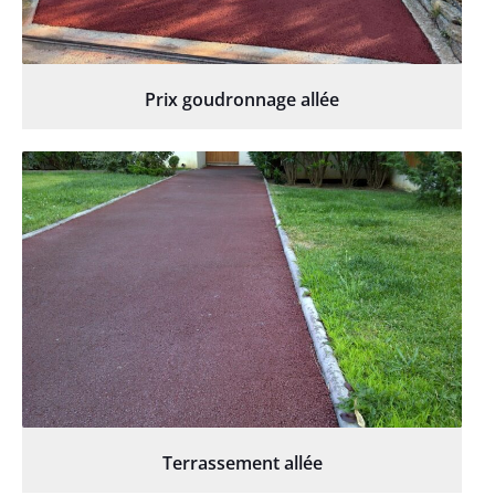
Prix goudronnage allée
Terrassement allée