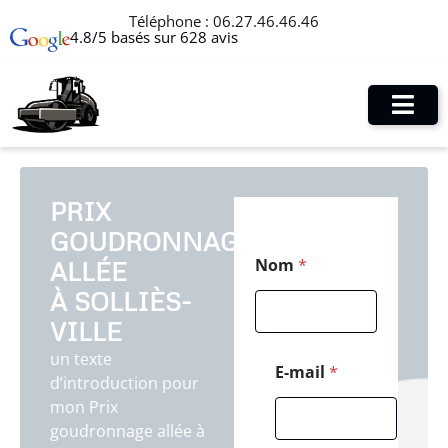
Téléphone :
06.27.46.46.46
4.8/5 basés sur 628 avis
PRIX
GOUDRONNAGE
E
Nom
*
ALLÉE
-
m
À SOLLIÈS-
a
i
VILLE
l
un texte
C
E-mail
*
d’introduction pour
o
d
mon Prix
e
goudronnage allée à
N