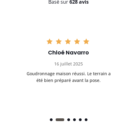
Basé sur
628 avis
Chloé Navarro
16 juillet 2025
Goudronnage maison réussi. Le terrain a
T
t
été bien préparé avant la pose.
n.