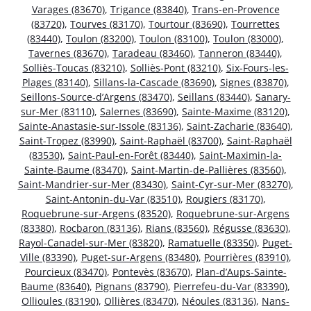
Varages (83670)
,
Trigance (83840)
,
Trans-en-Provence
(83720)
,
Tourves (83170)
,
Tourtour (83690)
,
Tourrettes
(83440)
,
Toulon (83200)
,
Toulon (83100)
,
Toulon (83000)
,
Tavernes (83670)
,
Taradeau (83460)
,
Tanneron (83440)
,
Solliès-Toucas (83210)
,
Solliès-Pont (83210)
,
Six-Fours-les-
Plages (83140)
,
Sillans-la-Cascade (83690)
,
Signes (83870)
,
Seillons-Source-d’Argens (83470)
,
Seillans (83440)
,
Sanary-
sur-Mer (83110)
,
Salernes (83690)
,
Sainte-Maxime (83120)
,
Sainte-Anastasie-sur-Issole (83136)
,
Saint-Zacharie (83640)
,
Saint-Tropez (83990)
,
Saint-Raphaël (83700)
,
Saint-Raphaël
(83530)
,
Saint-Paul-en-Forêt (83440)
,
Saint-Maximin-la-
Sainte-Baume (83470)
,
Saint-Martin-de-Pallières (83560)
,
Saint-Mandrier-sur-Mer (83430)
,
Saint-Cyr-sur-Mer (83270)
,
Saint-Antonin-du-Var (83510)
,
Rougiers (83170)
,
Roquebrune-sur-Argens (83520)
,
Roquebrune-sur-Argens
(83380)
,
Rocbaron (83136)
,
Rians (83560)
,
Régusse (83630)
,
Rayol-Canadel-sur-Mer (83820)
,
Ramatuelle (83350)
,
Puget-
Ville (83390)
,
Puget-sur-Argens (83480)
,
Pourrières (83910)
,
Pourcieux (83470)
,
Pontevès (83670)
,
Plan-d’Aups-Sainte-
Baume (83640)
,
Pignans (83790)
,
Pierrefeu-du-Var (83390)
,
Ollioules (83190)
,
Ollières (83470)
,
Néoules (83136)
,
Nans-