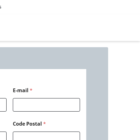
s
E-mail
*
Code Postal
*