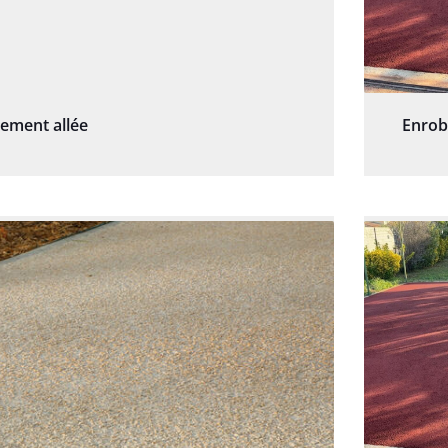
sement allée
Enrob