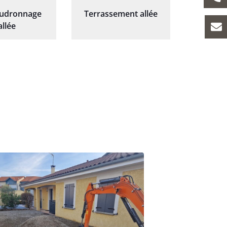
oudronnage
Terrassement allée
allée