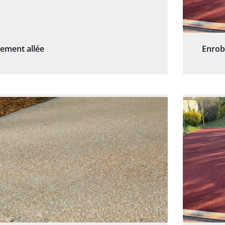
sement allée
Enrob