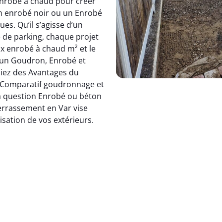
enrobé à chaud pour créer
n enrobé noir ou un Enrobé
es. Qu’il s’agisse d’un
e parking, chaque projet
rix enrobé à chaud m² et le
t un Goudron, Enrobé et
ciez des Avantages du
Comparatif goudronnage et
la question Enrobé ou béton
errassement en Var vise
risation de vos extérieurs.