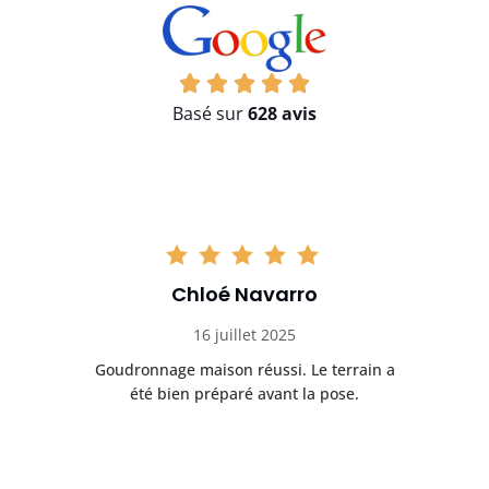
Basé sur
628 avis
Chloé Navarro
16 juillet 2025
Goudronnage maison réussi. Le terrain a
T
t
été bien préparé avant la pose.
n.