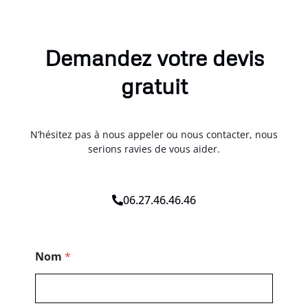
Demandez votre devis
gratuit
N’hésitez pas à nous appeler ou nous contacter, nous
serions ravies de vous aider.
06.27.46.46.46
*
Nom
*
T
é
l
é