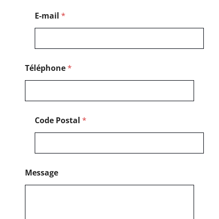
p
h
E-mail
*
o
n
e
C
o
d
Téléphone
*
e
Code Postal
*
Message