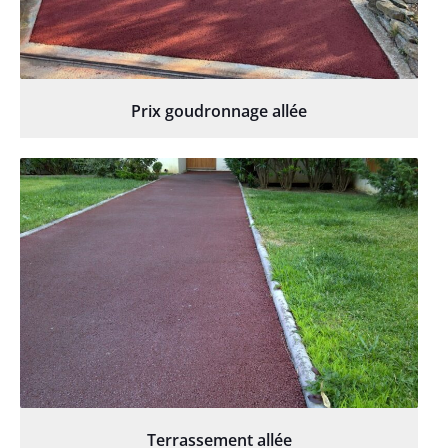
Prix goudronnage allée
Terrassement allée