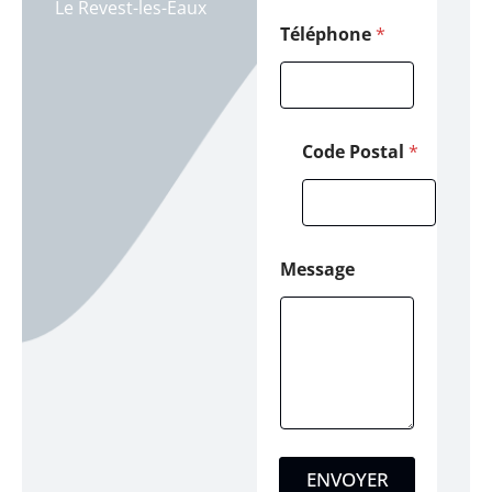
Le Revest-les-Eaux
-
m
Téléphone
*
a
i
l
Code Postal
*
Message
ENVOYER