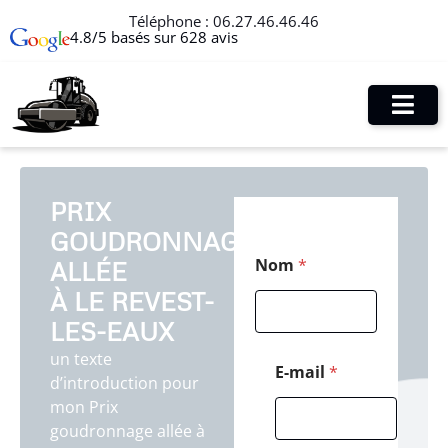
Téléphone :
06.27.46.46.46
4.8/5 basés sur 628 avis
PRIX
GOUDRONNAGE
T
Nom
*
ALLÉE
é
l
À LE REVEST-
é
p
LES-EAUX
h
un texte
o
E-mail
*
d’introduction pour
n
e
mon Prix
*
goudronnage allée à
E