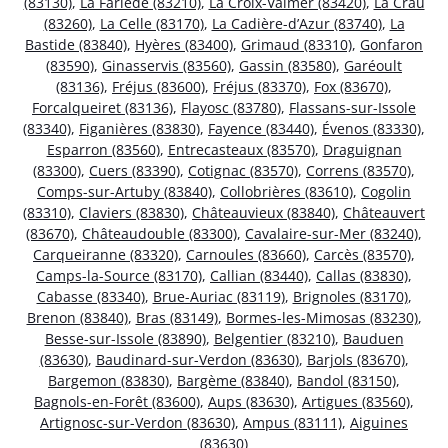
(83130)
,
La Farlède (83210)
,
La Croix-Valmer (83420)
,
La Crau
(83260)
,
La Celle (83170)
,
La Cadière-d’Azur (83740)
,
La
Bastide (83840)
,
Hyères (83400)
,
Grimaud (83310)
,
Gonfaron
(83590)
,
Ginasservis (83560)
,
Gassin (83580)
,
Garéoult
(83136)
,
Fréjus (83600)
,
Fréjus (83370)
,
Fox (83670)
,
Forcalqueiret (83136)
,
Flayosc (83780)
,
Flassans-sur-Issole
(83340)
,
Figanières (83830)
,
Fayence (83440)
,
Évenos (83330)
,
Esparron (83560)
,
Entrecasteaux (83570)
,
Draguignan
(83300)
,
Cuers (83390)
,
Cotignac (83570)
,
Correns (83570)
,
Comps-sur-Artuby (83840)
,
Collobrières (83610)
,
Cogolin
(83310)
,
Claviers (83830)
,
Châteauvieux (83840)
,
Châteauvert
(83670)
,
Châteaudouble (83300)
,
Cavalaire-sur-Mer (83240)
,
Carqueiranne (83320)
,
Carnoules (83660)
,
Carcès (83570)
,
Camps-la-Source (83170)
,
Callian (83440)
,
Callas (83830)
,
Cabasse (83340)
,
Brue-Auriac (83119)
,
Brignoles (83170)
,
Brenon (83840)
,
Bras (83149)
,
Bormes-les-Mimosas (83230)
,
Besse-sur-Issole (83890)
,
Belgentier (83210)
,
Bauduen
(83630)
,
Baudinard-sur-Verdon (83630)
,
Barjols (83670)
,
Bargemon (83830)
,
Bargème (83840)
,
Bandol (83150)
,
Bagnols-en-Forêt (83600)
,
Aups (83630)
,
Artigues (83560)
,
Artignosc-sur-Verdon (83630)
,
Ampus (83111)
,
Aiguines
(83630)