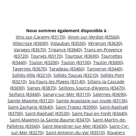
Nous sommes également disponible à
:
Vins-sur-Caramy (83170)
,
Vinon-sur-Verdon (83560)
,
Villecroze (83690)
,
Vidauban (83550)
,
Vérignon (83630)
,
Varages (83670)
,
Trigance (83840)
,
Trans-en-Provence
(83720)
,
Tourves (83170)
,
Tourtour (83690)
,
Tourrettes
(83440)
,
Toulon (83200)
,
Toulon (83100)
,
Toulon (83000)
,
Tavernes (83670)
,
Taradeau (83460)
,
Tanneron (83440)
,
Solliès-Ville (83210)
,
Solliès-Toucas (83210)
,
Solliès-Pont
(83210)
,
Six-Fours-les-Plages (83140)
,
Sillans-la-Cascade
(83690)
,
Signes (83870)
,
Seillons-Source-d’Argens (83470)
,
Seillans (83440)
,
Sanary-sur-Mer (83110)
,
Salernes (83690)
,
Sainte-Maxime (83120)
,
Sainte-Anastasie-sur-Issole (83136)
,
Saint-Zacharie (83640)
,
Saint-Tropez (83990)
,
Saint-Raphaël
(83700)
,
Saint-Raphaël (83530)
,
Saint-Paul-en-Forêt (83440)
,
Saint-Maximin-la-Sainte-Baume (83470)
,
Saint-Martin-de-
Pallières (83560)
,
Saint-Mandrier-sur-Mer (83430)
,
Saint-Cyr-
sur-Mer (83270)
,
Saint-Antonin-du-Var (83510)
,
Rougiers