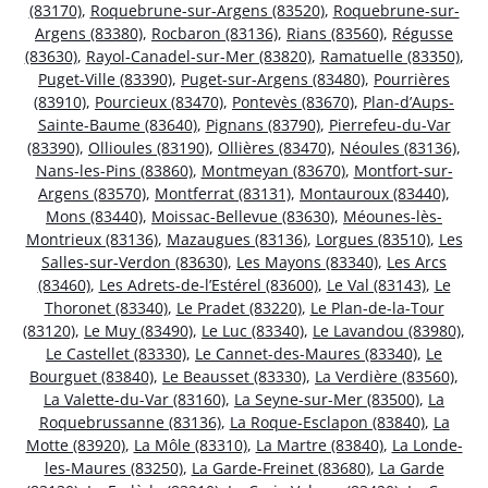
(83170)
,
Roquebrune-sur-Argens (83520)
,
Roquebrune-sur-
Argens (83380)
,
Rocbaron (83136)
,
Rians (83560)
,
Régusse
(83630)
,
Rayol-Canadel-sur-Mer (83820)
,
Ramatuelle (83350)
,
Puget-Ville (83390)
,
Puget-sur-Argens (83480)
,
Pourrières
(83910)
,
Pourcieux (83470)
,
Pontevès (83670)
,
Plan-d’Aups-
Sainte-Baume (83640)
,
Pignans (83790)
,
Pierrefeu-du-Var
(83390)
,
Ollioules (83190)
,
Ollières (83470)
,
Néoules (83136)
,
Nans-les-Pins (83860)
,
Montmeyan (83670)
,
Montfort-sur-
Argens (83570)
,
Montferrat (83131)
,
Montauroux (83440)
,
Mons (83440)
,
Moissac-Bellevue (83630)
,
Méounes-lès-
Montrieux (83136)
,
Mazaugues (83136)
,
Lorgues (83510)
,
Les
Salles-sur-Verdon (83630)
,
Les Mayons (83340)
,
Les Arcs
(83460)
,
Les Adrets-de-l’Estérel (83600)
,
Le Val (83143)
,
Le
Thoronet (83340)
,
Le Pradet (83220)
,
Le Plan-de-la-Tour
(83120)
,
Le Muy (83490)
,
Le Luc (83340)
,
Le Lavandou (83980)
,
Le Castellet (83330)
,
Le Cannet-des-Maures (83340)
,
Le
Bourguet (83840)
,
Le Beausset (83330)
,
La Verdière (83560)
,
La Valette-du-Var (83160)
,
La Seyne-sur-Mer (83500)
,
La
Roquebrussanne (83136)
,
La Roque-Esclapon (83840)
,
La
Motte (83920)
,
La Môle (83310)
,
La Martre (83840)
,
La Londe-
les-Maures (83250)
,
La Garde-Freinet (83680)
,
La Garde