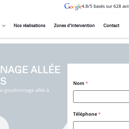
4.8/5 basés sur 628 avi
Nos réalisations
Zones d’intervention
Contact
NAGE ALLÉE
ES
P
Nom
*
o
s
ix goudronnage allée à
t
a
l
M
Téléphone
*
e
s
s