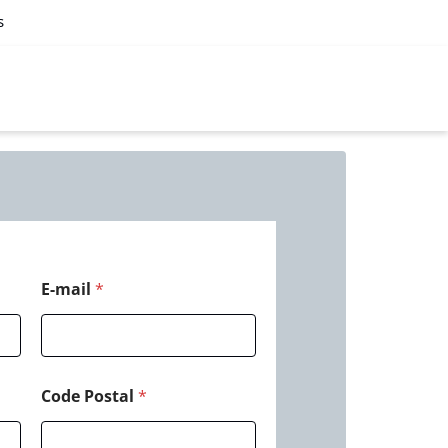
s
E-mail
*
Code Postal
*