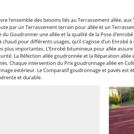
vre l’ensemble des besoins liés au Terrassement allée, aux
bute par un Terrassement terrain pour allée et un Terrass
ite du Goudronner une allée et la qualité de la Pose d’enrob
chaud pour différents usages, qu’il s’agisse d’un Enrobé à 
 plus importantes. L’Enrobé bitumineux pour allée assure
curité. La Réfection allée goudronnée et la Réparation all
ntes. Chaque intervention du Prix goudronnage allée en Col
nnage extérieur. Le Comparatif goudronnage et pavés est ét
hérente et durable.