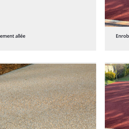
sement allée
Enrob