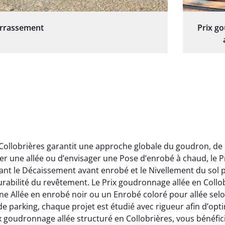
errassement
Prix g
 Collobrières garantit une approche globale du goudron, de
r une allée ou d’envisager une Pose d’enrobé à chaud, le P
ant le Décaissement avant enrobé et le Nivellement du sol po
a durabilité du revêtement. Le Prix goudronnage allée en Coll
Allée en enrobé noir ou un Enrobé coloré pour allée selon 
rking, chaque projet est étudié avec rigueur afin d’optimi
x goudronnage allée structuré en Collobrières, vous bénéf