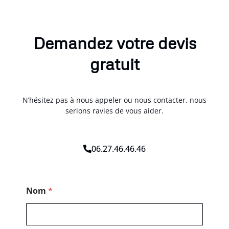
Demandez votre devis
gratuit
N’hésitez pas à nous appeler ou nous contacter, nous
serions ravies de vous aider.
06.27.46.46.46
*
Nom
*
N
o
m
P