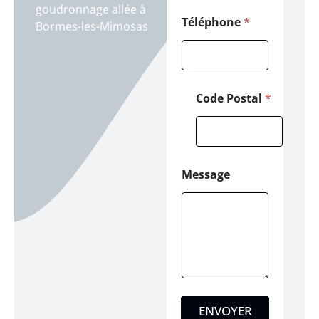
n
goudronnage allée à
e
Téléphone
*
Bormes-les-Mimosas
N
o
m
Code Postal
*
Message
ENVOYER