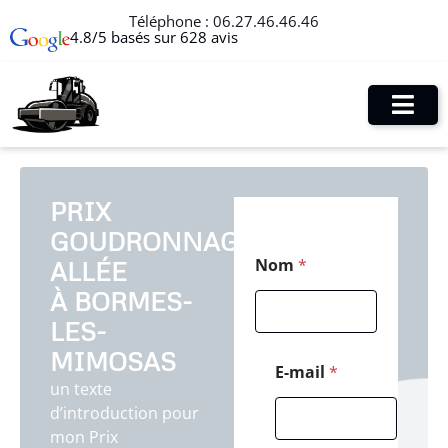
Téléphone :
06.27.46.46.46
4.8/5 basés sur 628 avis
PRIX
GOUDRONNAGE
C
Nom
*
ALLÉE
o
d
À BORMES-
e
T
LES-
é
MIMOSAS
l
E-mail
*
é
un texte
p
d’introduction pour
h
mon Prix
o