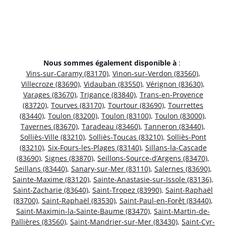
Nous sommes également disponible à
:
Vins-sur-Caramy (83170)
,
Vinon-sur-Verdon (83560)
,
Villecroze (83690)
,
Vidauban (83550)
,
Vérignon (83630)
,
Varages (83670)
,
Trigance (83840)
,
Trans-en-Provence
(83720)
,
Tourves (83170)
,
Tourtour (83690)
,
Tourrettes
(83440)
,
Toulon (83200)
,
Toulon (83100)
,
Toulon (83000)
,
Tavernes (83670)
,
Taradeau (83460)
,
Tanneron (83440)
,
Solliès-Ville (83210)
,
Solliès-Toucas (83210)
,
Solliès-Pont
(83210)
,
Six-Fours-les-Plages (83140)
,
Sillans-la-Cascade
(83690)
,
Signes (83870)
,
Seillons-Source-d’Argens (83470)
,
Seillans (83440)
,
Sanary-sur-Mer (83110)
,
Salernes (83690)
,
Sainte-Maxime (83120)
,
Sainte-Anastasie-sur-Issole (83136)
,
Saint-Zacharie (83640)
,
Saint-Tropez (83990)
,
Saint-Raphaël
(83700)
,
Saint-Raphaël (83530)
,
Saint-Paul-en-Forêt (83440)
,
Saint-Maximin-la-Sainte-Baume (83470)
,
Saint-Martin-de-
Pallières (83560)
,
Saint-Mandrier-sur-Mer (83430)
,
Saint-Cyr-