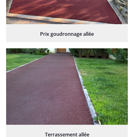
Prix goudronnage allée
Terrassement allée