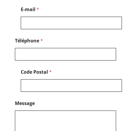
o
s
E-mail
*
t
a
l
Téléphone
*
Code Postal
*
Message