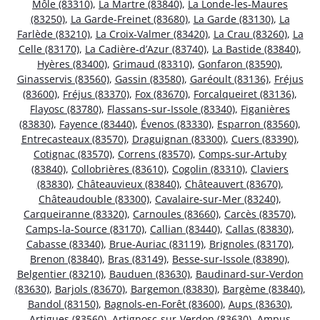
Môle (83310)
,
La Martre (83840)
,
La Londe-les-Maures
(83250)
,
La Garde-Freinet (83680)
,
La Garde (83130)
,
La
Farlède (83210)
,
La Croix-Valmer (83420)
,
La Crau (83260)
,
La
Celle (83170)
,
La Cadière-d’Azur (83740)
,
La Bastide (83840)
,
Hyères (83400)
,
Grimaud (83310)
,
Gonfaron (83590)
,
Ginasservis (83560)
,
Gassin (83580)
,
Garéoult (83136)
,
Fréjus
(83600)
,
Fréjus (83370)
,
Fox (83670)
,
Forcalqueiret (83136)
,
Flayosc (83780)
,
Flassans-sur-Issole (83340)
,
Figanières
(83830)
,
Fayence (83440)
,
Évenos (83330)
,
Esparron (83560)
,
Entrecasteaux (83570)
,
Draguignan (83300)
,
Cuers (83390)
,
Cotignac (83570)
,
Correns (83570)
,
Comps-sur-Artuby
(83840)
,
Collobrières (83610)
,
Cogolin (83310)
,
Claviers
(83830)
,
Châteauvieux (83840)
,
Châteauvert (83670)
,
Châteaudouble (83300)
,
Cavalaire-sur-Mer (83240)
,
Carqueiranne (83320)
,
Carnoules (83660)
,
Carcès (83570)
,
Camps-la-Source (83170)
,
Callian (83440)
,
Callas (83830)
,
Cabasse (83340)
,
Brue-Auriac (83119)
,
Brignoles (83170)
,
Brenon (83840)
,
Bras (83149)
,
Besse-sur-Issole (83890)
,
Belgentier (83210)
,
Bauduen (83630)
,
Baudinard-sur-Verdon
(83630)
,
Barjols (83670)
,
Bargemon (83830)
,
Bargème (83840)
,
Bandol (83150)
,
Bagnols-en-Forêt (83600)
,
Aups (83630)
,
Artigues (83560)
,
Artignosc-sur-Verdon (83630)
,
Ampus