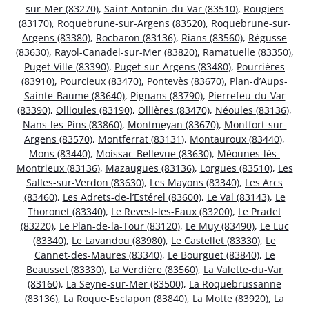
sur-Mer (83270)
,
Saint-Antonin-du-Var (83510)
,
Rougiers
(83170)
,
Roquebrune-sur-Argens (83520)
,
Roquebrune-sur-
Argens (83380)
,
Rocbaron (83136)
,
Rians (83560)
,
Régusse
(83630)
,
Rayol-Canadel-sur-Mer (83820)
,
Ramatuelle (83350)
,
Puget-Ville (83390)
,
Puget-sur-Argens (83480)
,
Pourrières
(83910)
,
Pourcieux (83470)
,
Pontevès (83670)
,
Plan-d’Aups-
Sainte-Baume (83640)
,
Pignans (83790)
,
Pierrefeu-du-Var
(83390)
,
Ollioules (83190)
,
Ollières (83470)
,
Néoules (83136)
,
Nans-les-Pins (83860)
,
Montmeyan (83670)
,
Montfort-sur-
Argens (83570)
,
Montferrat (83131)
,
Montauroux (83440)
,
Mons (83440)
,
Moissac-Bellevue (83630)
,
Méounes-lès-
Montrieux (83136)
,
Mazaugues (83136)
,
Lorgues (83510)
,
Les
Salles-sur-Verdon (83630)
,
Les Mayons (83340)
,
Les Arcs
(83460)
,
Les Adrets-de-l’Estérel (83600)
,
Le Val (83143)
,
Le
Thoronet (83340)
,
Le Revest-les-Eaux (83200)
,
Le Pradet
(83220)
,
Le Plan-de-la-Tour (83120)
,
Le Muy (83490)
,
Le Luc
(83340)
,
Le Lavandou (83980)
,
Le Castellet (83330)
,
Le
Cannet-des-Maures (83340)
,
Le Bourguet (83840)
,
Le
Beausset (83330)
,
La Verdière (83560)
,
La Valette-du-Var
(83160)
,
La Seyne-sur-Mer (83500)
,
La Roquebrussanne
(83136)
,
La Roque-Esclapon (83840)
,
La Motte (83920)
,
La