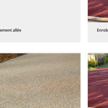
sement allée
Enrob