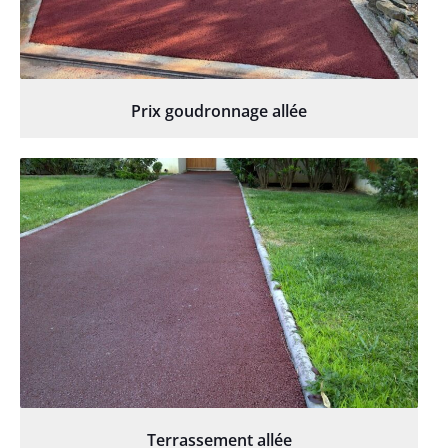
Prix goudronnage allée
Terrassement allée