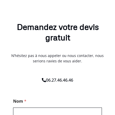
Demandez votre devis
gratuit
N’hésitez pas à nous appeler ou nous contacter, nous
serions ravies de vous aider.
06.27.46.46.46
P
Nom
*
o
s
t