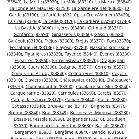
(83840)
,
La Motte (83920)
,
La Môle (83310)
,
La Martre (83840)
,
La Londe-les-Maures (83250)
,
La Garde-Freinet (83680)
,
La
Garde (83130)
,
La Farlède (83210)
,
La Croix-Valmer (83420)
,
La Crau (83260)
,
La Celle (83170)
,
La Cadière-d’Azur (83740)
,
La Bastide (83840)
,
Hyères (83400)
,
Grimaud (83310)
,
Gonfaron (83590)
,
Ginasservis (83560)
,
Gassin (83580)
,
Garéoult (83136)
,
Fréjus (83600)
,
Fréjus (83370)
,
Fox (83670)
,
Forcalqueiret (83136)
,
Flayosc (83780)
,
Flassans-sur-Issole
(83340)
,
Figanières (83830)
,
Fayence (83440)
,
Évenos (83330)
,
Esparron (83560)
,
Entrecasteaux (83570)
,
Draguignan
(83300)
,
Cuers (83390)
,
Cotignac (83570)
,
Correns (83570)
,
Comps-sur-Artuby (83840)
,
Collobrières (83610)
,
Cogolin
(83310)
,
Claviers (83830)
,
Châteauvieux (83840)
,
Châteauvert
(83670)
,
Châteaudouble (83300)
,
Cavalaire-sur-Mer (83240)
,
Carqueiranne (83320)
,
Carnoules (83660)
,
Carcès (83570)
,
Camps-la-Source (83170)
,
Callian (83440)
,
Callas (83830)
,
Cabasse (83340)
,
Brue-Auriac (83119)
,
Brignoles (83170)
,
Brenon (83840)
,
Bras (83149)
,
Bormes-les-Mimosas (83230)
,
Besse-sur-Issole (83890)
,
Belgentier (83210)
,
Bauduen
(83630)
,
Baudinard-sur-Verdon (83630)
,
Barjols (83670)
,
Bargemon (83830)
,
Bargème (83840)
,
Bandol (83150)
,
Bagnols-en-Forêt (83600)
,
Aups (83630)
,
Artigues (83560)
,