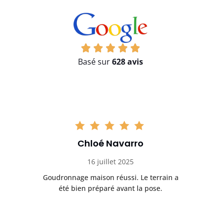
Basé sur
628 avis
Chloé Navarro
16 juillet 2025
Goudronnage maison réussi. Le terrain a
T
t
été bien préparé avant la pose.
n.