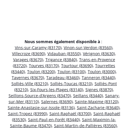
Nous sommes également disponible à
:
Vins-sur-Caramy (83170)
,
Vinon-sur-Verdon (83560)
,
Villecroze (83690)
,
Vidauban (83550)
,
Vérignon (83630)
,
Varages (83670)
,
Trigance (83840)
,
Trans-en-Provence
(83720)
,
Tourves (83170)
,
Tourtour (83690)
,
Tourrettes
(83440)
,
Toulon (83200)
,
Toulon (83100)
,
Toulon (83000)
,
Tavernes (83670)
,
Taradeau (83460)
,
Tanneron (83440)
,
Solliès-Ville (83210)
,
Solliès-Toucas (83210)
,
Solliès-Pont
(83210)
,
Six-Fours-les-Plages (83140)
,
Signes (83870)
,
Seillons-Source-d’Argens (83470)
,
Seillans (83440)
,
Sanary-
sur-Mer (83110)
,
Salernes (83690)
,
Sainte-Maxime (83120)
,
Sainte-Anastasie-sur-Issole (83136)
,
Saint-Zacharie (83640)
,
Saint-Tropez (83990)
,
Saint-Raphaël (83700)
,
Saint-Raphaël
(83530)
,
Saint-Paul-en-Forêt (83440)
,
Saint-Maximin-la-
Sainte-Baume (83470)
,
Saint-Martin-de-Pallières (83560)
,