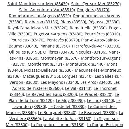
Saint-Mandrier-sur-Mer (83430)
,
Saint-Cyr-sur-Mer (83270)
,
Saint-Antonin-du-Var (83510)
,
Rougiers (83170)
,
Roquebrune-sur-Argens (83520)
,
Roquebrune-sur-Argens
(83380)
,
Rocbaron (83136)
,
Rians (83560)
,
Régusse (83630)
,
Rayol-Canadel-sur-Mer (83820)
,
Ramatuelle (83350)
,
Puget-
Ville (83390)
,
Puget-sur-Argens (83480)
,
Pourrières (83910)
,
Pourcieux (83470)
,
Pontevès (83670)
,
Plan-d’Aups-Sainte-
Baume (83640)
,
Pignans (83790)
,
Pierrefeu-du-Var (83390)
,
Ollioules (83190)
,
Ollières (83470)
,
Néoules (83136)
,
Nans-
les-Pins (83860)
,
Montmeyan (83670)
,
Montfort-sur-Argens
(83570)
,
Montferrat (83131)
,
Montauroux (83440)
,
Mons
(83440)
,
Moissac-Bellevue (83630)
,
Méounes-lès-Montrieux
(83136)
,
Mazaugues (83136)
,
Lorgues (83510)
,
Les Salles-sur-
Verdon (83630)
,
Les Mayons (83340)
,
Les Arcs (83460)
,
Les
Adrets-de-l’Estérel (83600)
,
Le Val (83143)
,
Le Thoronet
(83340)
,
Le Revest-les-Eaux (83200)
,
Le Pradet (83220)
,
Le
Plan-de-la-Tour (83120)
,
Le Muy (83490)
,
Le Luc (83340)
,
Le
Lavandou (83980)
,
Le Castellet (83330)
,
Le Cannet-des-
Maures (83340)
,
Le Bourguet (83840)
,
Le Beausset (83330)
,
La
Verdière (83560)
,
La Valette-du-Var (83160)
,
La Seyne-sur-
Mer (83500)
,
La Roquebrussanne (83136)
,
La Roque-Esclapon