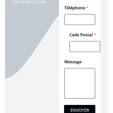
Sillans-la-Cascade
t
a
Téléphone
*
l
Code Postal
*
Message
ENVOYER