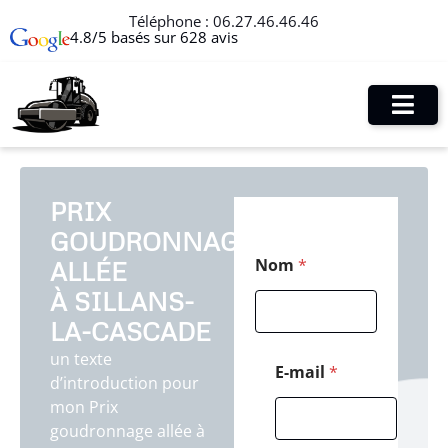
Téléphone :
06.27.46.46.46
4.8/5 basés sur 628 avis
PRIX
GOUDRONNAGE
*
Nom
*
ALLÉE
M
e
À SILLANS-
s
s
LA-CASCADE
a
un texte
g
E-mail
*
d’introduction pour
e
P
mon Prix
o
goudronnage allée à
s