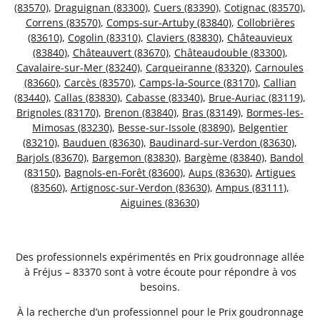
(83570)
,
Draguignan (83300)
,
Cuers (83390)
,
Cotignac (83570)
,
Correns (83570)
,
Comps-sur-Artuby (83840)
,
Collobrières
(83610)
,
Cogolin (83310)
,
Claviers (83830)
,
Châteauvieux
(83840)
,
Châteauvert (83670)
,
Châteaudouble (83300)
,
Cavalaire-sur-Mer (83240)
,
Carqueiranne (83320)
,
Carnoules
(83660)
,
Carcès (83570)
,
Camps-la-Source (83170)
,
Callian
(83440)
,
Callas (83830)
,
Cabasse (83340)
,
Brue-Auriac (83119)
,
Brignoles (83170)
,
Brenon (83840)
,
Bras (83149)
,
Bormes-les-
Mimosas (83230)
,
Besse-sur-Issole (83890)
,
Belgentier
(83210)
,
Bauduen (83630)
,
Baudinard-sur-Verdon (83630)
,
Barjols (83670)
,
Bargemon (83830)
,
Bargème (83840)
,
Bandol
(83150)
,
Bagnols-en-Forêt (83600)
,
Aups (83630)
,
Artigues
(83560)
,
Artignosc-sur-Verdon (83630)
,
Ampus (83111)
,
Aiguines (83630)
Des professionnels expérimentés en Prix goudronnage allée
à Fréjus – 83370 sont à votre écoute pour répondre à vos
besoins.
À la recherche d’un professionnel pour le Prix goudronnage