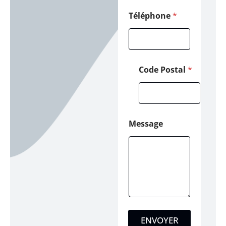
o
n
Téléphone
*
e
Code Postal
*
Message
ENVOYER