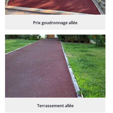
Prix goudronnage allée
Terrassement allée