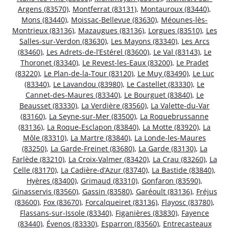
Argens (83570)
,
Montferrat (83131)
,
Montauroux (83440)
,
Mons (83440)
,
Moissac-Bellevue (83630)
,
Méounes-lès-
Montrieux (83136)
,
Mazaugues (83136)
,
Lorgues (83510)
,
Les
Salles-sur-Verdon (83630)
,
Les Mayons (83340)
,
Les Arcs
(83460)
,
Les Adrets-de-l’Estérel (83600)
,
Le Val (83143)
,
Le
Thoronet (83340)
,
Le Revest-les-Eaux (83200)
,
Le Pradet
(83220)
,
Le Plan-de-la-Tour (83120)
,
Le Muy (83490)
,
Le Luc
(83340)
,
Le Lavandou (83980)
,
Le Castellet (83330)
,
Le
Cannet-des-Maures (83340)
,
Le Bourguet (83840)
,
Le
Beausset (83330)
,
La Verdière (83560)
,
La Valette-du-Var
(83160)
,
La Seyne-sur-Mer (83500)
,
La Roquebrussanne
(83136)
,
La Roque-Esclapon (83840)
,
La Motte (83920)
,
La
Môle (83310)
,
La Martre (83840)
,
La Londe-les-Maures
(83250)
,
La Garde-Freinet (83680)
,
La Garde (83130)
,
La
Farlède (83210)
,
La Croix-Valmer (83420)
,
La Crau (83260)
,
La
Celle (83170)
,
La Cadière-d’Azur (83740)
,
La Bastide (83840)
,
Hyères (83400)
,
Grimaud (83310)
,
Gonfaron (83590)
,
Ginasservis (83560)
,
Gassin (83580)
,
Garéoult (83136)
,
Fréjus
(83600)
,
Fox (83670)
,
Forcalqueiret (83136)
,
Flayosc (83780)
,
Flassans-sur-Issole (83340)
,
Figanières (83830)
,
Fayence
(83440)
,
Évenos (83330)
,
Esparron (83560)
,
Entrecasteaux