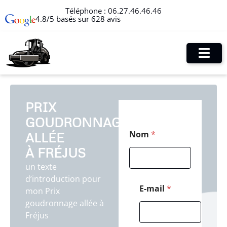
Téléphone :
06.27.46.46.46
4.8/5 basés sur 628 avis
PRIX
GOUDRONNAGE
C
Nom
*
ALLÉE
o
d
À FRÉJUS
e
*
un texte
T
d’introduction pour
é
E-mail
*
mon Prix
l
goudronnage allée à
é
p
Fréjus
h