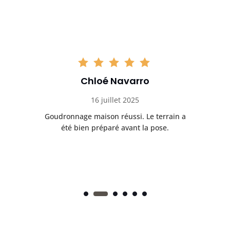
Chloé Navarro
16 juillet 2025
Goudronnage maison réussi. Le terrain a
T
t
été bien préparé avant la pose.
n.