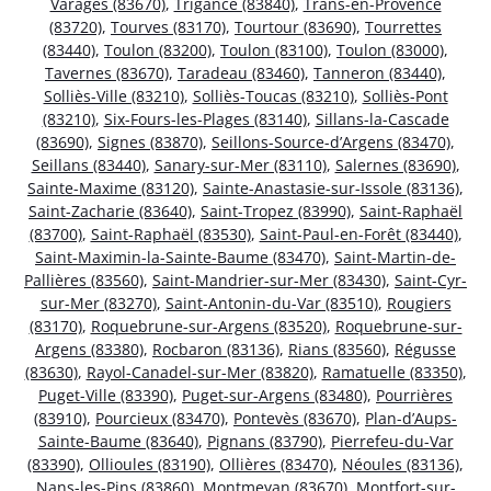
Varages (83670)
,
Trigance (83840)
,
Trans-en-Provence
(83720)
,
Tourves (83170)
,
Tourtour (83690)
,
Tourrettes
(83440)
,
Toulon (83200)
,
Toulon (83100)
,
Toulon (83000)
,
Tavernes (83670)
,
Taradeau (83460)
,
Tanneron (83440)
,
Solliès-Ville (83210)
,
Solliès-Toucas (83210)
,
Solliès-Pont
(83210)
,
Six-Fours-les-Plages (83140)
,
Sillans-la-Cascade
(83690)
,
Signes (83870)
,
Seillons-Source-d’Argens (83470)
,
Seillans (83440)
,
Sanary-sur-Mer (83110)
,
Salernes (83690)
,
Sainte-Maxime (83120)
,
Sainte-Anastasie-sur-Issole (83136)
,
Saint-Zacharie (83640)
,
Saint-Tropez (83990)
,
Saint-Raphaël
(83700)
,
Saint-Raphaël (83530)
,
Saint-Paul-en-Forêt (83440)
,
Saint-Maximin-la-Sainte-Baume (83470)
,
Saint-Martin-de-
Pallières (83560)
,
Saint-Mandrier-sur-Mer (83430)
,
Saint-Cyr-
sur-Mer (83270)
,
Saint-Antonin-du-Var (83510)
,
Rougiers
(83170)
,
Roquebrune-sur-Argens (83520)
,
Roquebrune-sur-
Argens (83380)
,
Rocbaron (83136)
,
Rians (83560)
,
Régusse
(83630)
,
Rayol-Canadel-sur-Mer (83820)
,
Ramatuelle (83350)
,
Puget-Ville (83390)
,
Puget-sur-Argens (83480)
,
Pourrières
(83910)
,
Pourcieux (83470)
,
Pontevès (83670)
,
Plan-d’Aups-
Sainte-Baume (83640)
,
Pignans (83790)
,
Pierrefeu-du-Var
(83390)
,
Ollioules (83190)
,
Ollières (83470)
,
Néoules (83136)
,
Nans-les-Pins (83860)
,
Montmeyan (83670)
,
Montfort-sur-