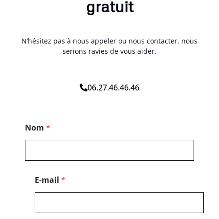
gratuit
N’hésitez pas à nous appeler ou nous contacter, nous
serions ravies de vous aider.
06.27.46.46.46
C
Nom
*
o
d
e
P
o
s
E-mail
*
t
a
l
*