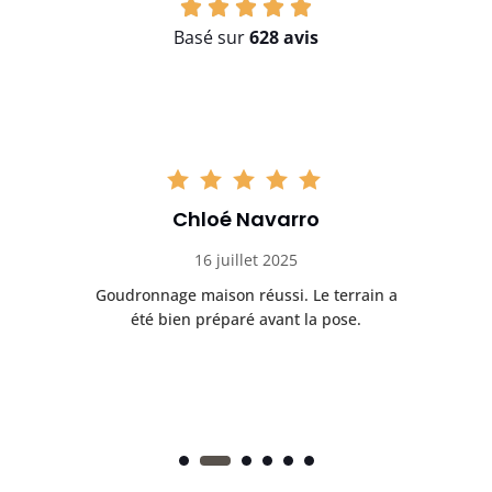
Basé sur
628 avis
Chloé Navarro
16 juillet 2025
Goudronnage maison réussi. Le terrain a
T
t
été bien préparé avant la pose.
n.