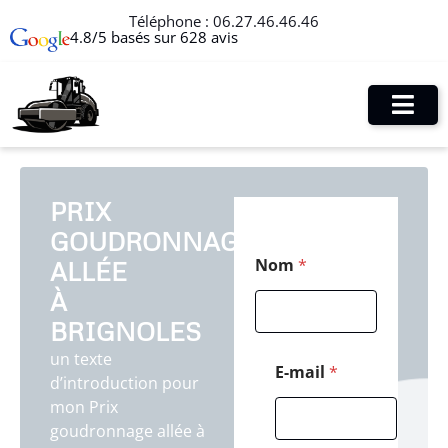
Téléphone :
06.27.46.46.46
4.8/5 basés sur 628 avis
PRIX
GOUDRONNAGE
E
Nom
*
ALLÉE
-
m
À
a
i
BRIGNOLES
l
un texte
M
E-mail
*
d’introduction pour
e
s
mon Prix
s
goudronnage allée à
a