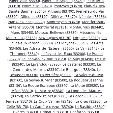
Puget-Ville (83390)
,
Puget-sur-Argens (83480)
,
Pourrières
(83910)
,
Pourcieux (83470)
,
Pontevès (83670)
,
Plan-d’Aups-
Sainte-Baume (83640)
,
Pignans (83790)
,
Pierrefeu-du-Var
(83390)
,
Ollioules (83190)
,
Ollières (83470)
,
Néoules (83136)
,
Nans-les-Pins (83860)
,
Montmeyan (83670)
,
Montfort-sur-
Argens (83570)
,
Montferrat (83131)
,
Montauroux (83440)
,
Mons (83440)
,
Moissac-Bellevue (83630)
,
Méounes-lès-
Montrieux (83136)
,
Mazaugues (83136)
,
Lorgues (83510)
,
Les
Salles-sur-Verdon (83630)
,
Les Mayons (83340)
,
Les Arcs
(83460)
,
Les Adrets-de-l’Estérel (83600)
,
Le Val (83143)
,
Le
Thoronet (83340)
,
Le Revest-les-Eaux (83200)
,
Le Pradet
(83220)
,
Le Plan-de-la-Tour (83120)
,
Le Muy (83490)
,
Le Luc
(83340)
,
Le Lavandou (83980)
,
Le Castellet (83330)
,
Le
Cannet-des-Maures (83340)
,
Le Bourguet (83840)
,
Le
Beausset (83330)
,
La Verdière (83560)
,
La Valette-du-Var
(83160)
,
La Seyne-sur-Mer (83500)
,
La Roquebrussanne
(83136)
,
La Roque-Esclapon (83840)
,
La Motte (83920)
,
La
Môle (83310)
,
La Martre (83840)
,
La Londe-les-Maures
(83250)
,
La Garde-Freinet (83680)
,
La Garde (83130)
,
La
Farlède (83210)
,
La Croix-Valmer (83420)
,
La Crau (83260)
,
La
Celle (83170)
,
La Cadière-d’Azur (83740)
,
La Bastide (83840)
,
Hyères (83400)
,
Grimaud (83310)
,
Gonfaron (83590)
,