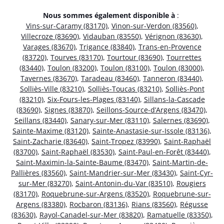
Nous sommes également disponible à
:
Vins-sur-Caramy (83170)
,
Vinon-sur-Verdon (83560)
,
Villecroze (83690)
,
Vidauban (83550)
,
Vérignon (83630)
,
Varages (83670)
,
Trigance (83840)
,
Trans-en-Provence
(83720)
,
Tourves (83170)
,
Tourtour (83690)
,
Tourrettes
(83440)
,
Toulon (83200)
,
Toulon (83100)
,
Toulon (83000)
,
Tavernes (83670)
,
Taradeau (83460)
,
Tanneron (83440)
,
Solliès-Ville (83210)
,
Solliès-Toucas (83210)
,
Solliès-Pont
(83210)
,
Six-Fours-les-Plages (83140)
,
Sillans-la-Cascade
(83690)
,
Signes (83870)
,
Seillons-Source-d’Argens (83470)
,
Seillans (83440)
,
Sanary-sur-Mer (83110)
,
Salernes (83690)
,
Sainte-Maxime (83120)
,
Sainte-Anastasie-sur-Issole (83136)
,
Saint-Zacharie (83640)
,
Saint-Tropez (83990)
,
Saint-Raphaël
(83700)
,
Saint-Raphaël (83530)
,
Saint-Paul-en-Forêt (83440)
,
Saint-Maximin-la-Sainte-Baume (83470)
,
Saint-Martin-de-
Pallières (83560)
,
Saint-Mandrier-sur-Mer (83430)
,
Saint-Cyr-
sur-Mer (83270)
,
Saint-Antonin-du-Var (83510)
,
Rougiers
(83170)
,
Roquebrune-sur-Argens (83520)
,
Roquebrune-sur-
Argens (83380)
,
Rocbaron (83136)
,
Rians (83560)
,
Régusse
(83630)
,
Rayol-Canadel-sur-Mer (83820)
,
Ramatuelle (83350)
,