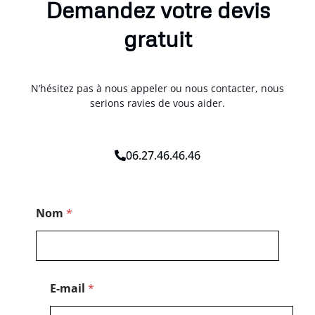
Demandez votre devis
gratuit
N’hésitez pas à nous appeler ou nous contacter, nous
serions ravies de vous aider.
06.27.46.46.46
N
Nom
*
o
m
M
e
s
s
E-mail
*
a
g