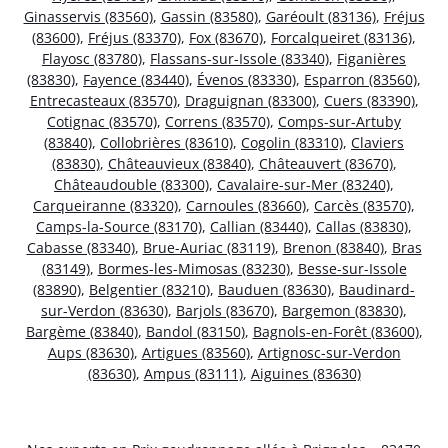
Ginasservis (83560)
,
Gassin (83580)
,
Garéoult (83136)
,
Fréjus
(83600)
,
Fréjus (83370)
,
Fox (83670)
,
Forcalqueiret (83136)
,
Flayosc (83780)
,
Flassans-sur-Issole (83340)
,
Figanières
(83830)
,
Fayence (83440)
,
Évenos (83330)
,
Esparron (83560)
,
Entrecasteaux (83570)
,
Draguignan (83300)
,
Cuers (83390)
,
Cotignac (83570)
,
Correns (83570)
,
Comps-sur-Artuby
(83840)
,
Collobrières (83610)
,
Cogolin (83310)
,
Claviers
(83830)
,
Châteauvieux (83840)
,
Châteauvert (83670)
,
Châteaudouble (83300)
,
Cavalaire-sur-Mer (83240)
,
Carqueiranne (83320)
,
Carnoules (83660)
,
Carcès (83570)
,
Camps-la-Source (83170)
,
Callian (83440)
,
Callas (83830)
,
Cabasse (83340)
,
Brue-Auriac (83119)
,
Brenon (83840)
,
Bras
(83149)
,
Bormes-les-Mimosas (83230)
,
Besse-sur-Issole
(83890)
,
Belgentier (83210)
,
Bauduen (83630)
,
Baudinard-
sur-Verdon (83630)
,
Barjols (83670)
,
Bargemon (83830)
,
Bargème (83840)
,
Bandol (83150)
,
Bagnols-en-Forêt (83600)
,
Aups (83630)
,
Artigues (83560)
,
Artignosc-sur-Verdon
(83630)
,
Ampus (83111)
,
Aiguines (83630)