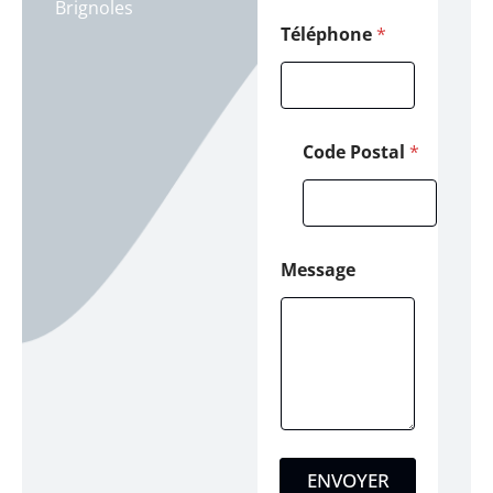
Brignoles
g
e
Téléphone
*
N
o
m
Code Postal
*
Message
ENVOYER