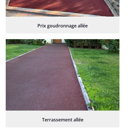
Prix goudronnage allée
Terrassement allée