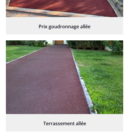
Prix goudronnage allée
Terrassement allée