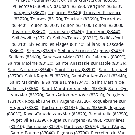
Villecroze (83690)
,
Vidauban (83550)
,
Vérignon (83630)
,
Varages (83670)
,
Trigance (83840)
,
Trans-en-Provence
(83720)
,
Tourves (83170)
,
Tourtour (83690)
,
Tourrettes
(83440)
,
Toulon (83200)
,
Toulon (83100)
,
Toulon (83000)
,
Tavernes (83670)
,
Taradeau (83460)
,
Tanneron (83440)
,
Solliès-Ville (83210)
,
Solliès-Toucas (83210)
,
Solliès-Pont
(83210)
,
Six-Fours-les-Plages (83140)
,
Sillans-la-Cascade
(83690)
,
Signes (83870)
,
Seillons-Source-d’Argens (83470)
,
Seillans (83440)
,
Sanary-sur-Mer (83110)
,
Salernes (83690)
,
Sainte-Maxime (83120)
,
Sainte-Anastasie-sur-Issole (83136)
,
Saint-Zacharie (83640)
,
Saint-Tropez (83990)
,
Saint-Raphaël
(83700)
,
Saint-Raphaël (83530)
,
Saint-Paul-en-Forêt (83440)
,
Saint-Maximin-la-Sainte-Baume (83470)
,
Saint-Martin-de-
Pallières (83560)
,
Saint-Mandrier-sur-Mer (83430)
,
Saint-Cyr-
sur-Mer (83270)
,
Saint-Antonin-du-Var (83510)
,
Rougiers
(83170)
,
Roquebrune-sur-Argens (83520)
,
Roquebrune-sur-
Argens (83380)
,
Rocbaron (83136)
,
Rians (83560)
,
Régusse
(83630)
,
Rayol-Canadel-sur-Mer (83820)
,
Ramatuelle (83350)
,
Puget-Ville (83390)
,
Puget-sur-Argens (83480)
,
Pourrières
(83910)
,
Pourcieux (83470)
,
Pontevès (83670)
,
Plan-d’Aups-
Sainte-Baume (83640)
,
Pignans (83790)
,
Pierrefeu-du-Var