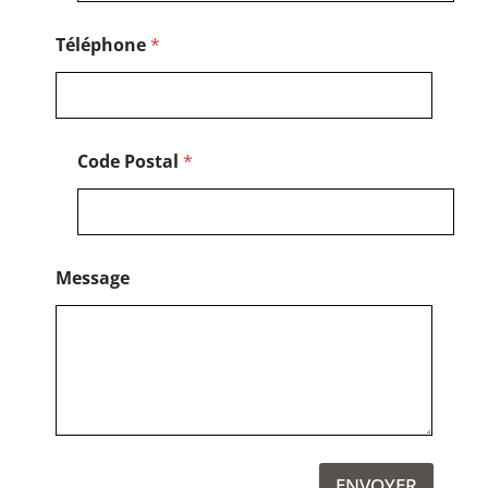
p
h
o
Téléphone
*
n
e
N
o
m
Code Postal
*
Message
ENVOYER