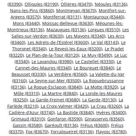
(83390)
,
Ollioules (83190)
,
Ollières (83470)
,
Néoules (83136)
,
Nans-les-Pins (83860)
,
Montmeyan (83670)
,
Montfort-sur-
Argens (83570)
,
Montferrat (83131)
,
Montauroux (83440)
,
Mons (83440)
,
Moissac-Bellevue (83630)
,
Méounes-lès-
Montrieux (83136)
,
Mazaugues (83136)
,
Lorgues (83510)
,
Les
Salles-sur-Verdon (83630)
,
Les Mayons (83340)
,
Les Arcs
(83460)
,
Les Adrets-de-l’Estérel (83600)
,
Le Val (83143)
,
Le
Thoronet (83340)
,
Le Revest-les-Eaux (83200)
,
Le Pradet
(83220)
,
Le Plan-de-la-Tour (83120)
,
Le Muy (83490)
,
Le Luc
(83340)
,
Le Lavandou (83980)
,
Le Castellet (83330)
,
Le
Cannet-des-Maures (83340)
,
Le Bourguet (83840)
,
Le
Beausset (83330)
,
La Verdière (83560)
,
La Valette-du-Var
(83160)
,
La Seyne-sur-Mer (83500)
,
La Roquebrussanne
(83136)
,
La Roque-Esclapon (83840)
,
La Motte (83920)
,
La
Môle (83310)
,
La Martre (83840)
,
La Londe-les-Maures
(83250)
,
La Garde-Freinet (83680)
,
La Garde (83130)
,
La
Farlède (83210)
,
La Croix-Valmer (83420)
,
La Crau (83260)
,
La
Cadière-d’Azur (83740)
,
La Bastide (83840)
,
Hyères (83400)
,
Grimaud (83310)
,
Gonfaron (83590)
,
Ginasservis (83560)
,
Gassin (83580)
,
Garéoult (83136)
,
Fréjus (83600)
,
Fréjus
(83370)
,
Fox (83670)
,
Forcalqueiret (83136)
,
Flayosc (83780)
,