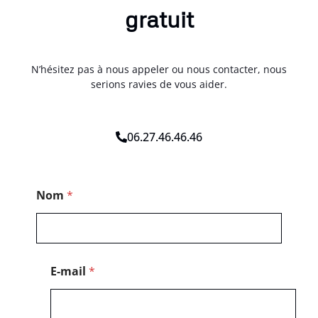
gratuit
N’hésitez pas à nous appeler ou nous contacter, nous
serions ravies de vous aider.
06.27.46.46.46
P
Nom
*
o
s
t
a
l
T
E-mail
*
é
l
é