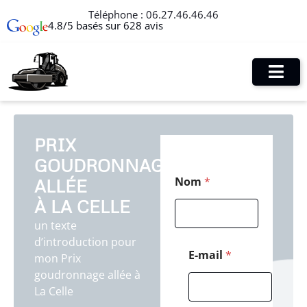
Téléphone :
06.27.46.46.46
4.8/5 basés sur 628 avis
PRIX
GOUDRONNAGE
E
Nom
*
ALLÉE
-
m
À LA CELLE
a
i
un texte
l
d’introduction pour
C
E-mail
*
mon Prix
o
goudronnage allée à
d
e
La Celle
*