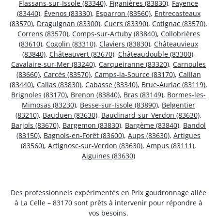
Flassans-sur-Issole (83340)
,
Figanières (83830)
,
Fayence
(83440)
,
Évenos (83330)
,
Esparron (83560)
,
Entrecasteaux
(83570)
,
Draguignan (83300)
,
Cuers (83390)
,
Cotignac (83570)
,
Correns (83570)
,
Comps-sur-Artuby (83840)
,
Collobrières
(83610)
,
Cogolin (83310)
,
Claviers (83830)
,
Châteauvieux
(83840)
,
Châteauvert (83670)
,
Châteaudouble (83300)
,
Cavalaire-sur-Mer (83240)
,
Carqueiranne (83320)
,
Carnoules
(83660)
,
Carcès (83570)
,
Camps-la-Source (83170)
,
Callian
(83440)
,
Callas (83830)
,
Cabasse (83340)
,
Brue-Auriac (83119)
,
Brignoles (83170)
,
Brenon (83840)
,
Bras (83149)
,
Bormes-les-
Mimosas (83230)
,
Besse-sur-Issole (83890)
,
Belgentier
(83210)
,
Bauduen (83630)
,
Baudinard-sur-Verdon (83630)
,
Barjols (83670)
,
Bargemon (83830)
,
Bargème (83840)
,
Bandol
(83150)
,
Bagnols-en-Forêt (83600)
,
Aups (83630)
,
Artigues
(83560)
,
Artignosc-sur-Verdon (83630)
,
Ampus (83111)
,
Aiguines (83630)
Des professionnels expérimentés en Prix goudronnage allée
à La Celle – 83170 sont prêts à intervenir pour répondre à
vos besoins.