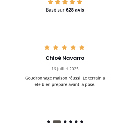
Basé sur
628 avis
Chloé Navarro
16 juillet 2025
Goudronnage maison réussi. Le terrain a
T
t
été bien préparé avant la pose.
n.