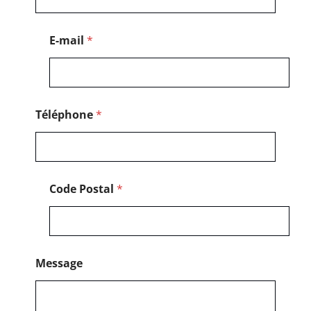
a
g
e
E-mail
*
N
o
m
*
Téléphone
*
Code Postal
*
Message