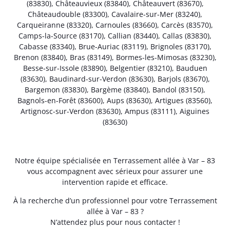
(83830)
,
Châteauvieux (83840)
,
Châteauvert (83670)
,
Châteaudouble (83300)
,
Cavalaire-sur-Mer (83240)
,
Carqueiranne (83320)
,
Carnoules (83660)
,
Carcès (83570)
,
Camps-la-Source (83170)
,
Callian (83440)
,
Callas (83830)
,
Cabasse (83340)
,
Brue-Auriac (83119)
,
Brignoles (83170)
,
Brenon (83840)
,
Bras (83149)
,
Bormes-les-Mimosas (83230)
,
Besse-sur-Issole (83890)
,
Belgentier (83210)
,
Bauduen
(83630)
,
Baudinard-sur-Verdon (83630)
,
Barjols (83670)
,
Bargemon (83830)
,
Bargème (83840)
,
Bandol (83150)
,
Bagnols-en-Forêt (83600)
,
Aups (83630)
,
Artigues (83560)
,
Artignosc-sur-Verdon (83630)
,
Ampus (83111)
,
Aiguines
(83630)
Notre équipe spécialisée en Terrassement allée à Var – 83
vous accompagnent avec sérieux pour assurer une
intervention rapide et efficace.
À la recherche d’un professionnel pour votre Terrassement
allée à Var – 83 ?
N’attendez plus pour nous contacter !