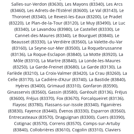
Salles-sur-Verdon (83630)
,
Les Mayons (83340)
,
Les Arcs
(83460)
,
Les Adrets-de-l’Estérel (83600)
,
Le Val (83143)
,
Le
Thoronet (83340)
,
Le Revest-les-Eaux (83200)
,
Le Pradet
(83220)
,
Le Plan-de-la-Tour (83120)
,
Le Muy (83490)
,
Le Luc
(83340)
,
Le Lavandou (83980)
,
Le Castellet (83330)
,
Le
Cannet-des-Maures (83340)
,
Le Bourguet (83840)
,
Le
Beausset (83330)
,
La Verdière (83560)
,
La Valette-du-Var
(83160)
,
La Seyne-sur-Mer (83500)
,
La Roquebrussanne
(83136)
,
La Roque-Esclapon (83840)
,
La Motte (83920)
,
La
Môle (83310)
,
La Martre (83840)
,
La Londe-les-Maures
(83250)
,
La Garde-Freinet (83680)
,
La Garde (83130)
,
La
Farlède (83210)
,
La Croix-Valmer (83420)
,
La Crau (83260)
,
La
Celle (83170)
,
La Cadière-d’Azur (83740)
,
La Bastide (83840)
,
Hyères (83400)
,
Grimaud (83310)
,
Gonfaron (83590)
,
Ginasservis (83560)
,
Gassin (83580)
,
Garéoult (83136)
,
Fréjus
(83600)
,
Fréjus (83370)
,
Fox (83670)
,
Forcalqueiret (83136)
,
Flayosc (83780)
,
Flassans-sur-Issole (83340)
,
Figanières
(83830)
,
Fayence (83440)
,
Évenos (83330)
,
Esparron (83560)
,
Entrecasteaux (83570)
,
Draguignan (83300)
,
Cuers (83390)
,
Cotignac (83570)
,
Correns (83570)
,
Comps-sur-Artuby
(83840)
,
Collobrières (83610)
,
Cogolin (83310)
,
Claviers