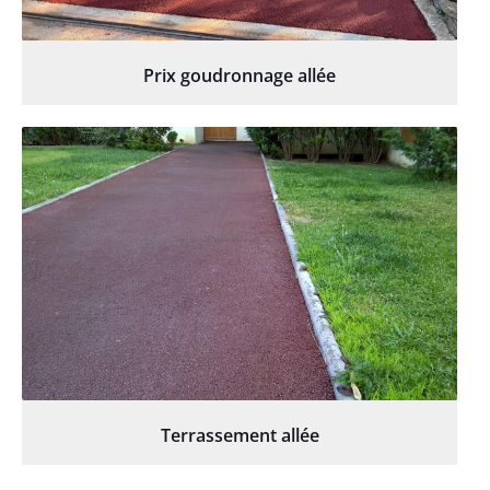
Prix goudronnage allée
Terrassement allée