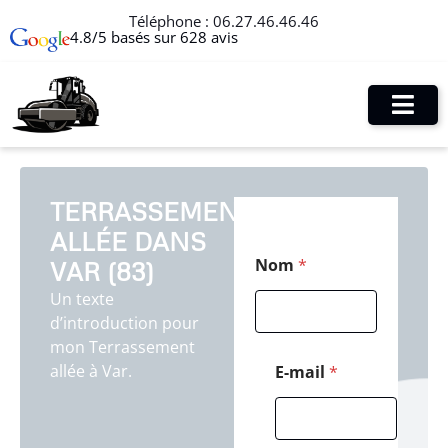
Téléphone :
06.27.46.46.46
4.8/5 basés sur 628 avis
TERRASSEMENT
ALLÉE DANS
*
Nom
*
VAR (83)
N
o
Un texte
m
d’introduction pour
M
e
mon Terrassement
s
allée à Var.
E-mail
*
s
a
g
e