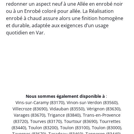
redonner un aspect neuf à une Allée en enrobé noir
ou à un Enrobé coloré pour allée. La Réalisation
enrobé à chaud assure alors une finition homogène
et durable, adaptée aux exigences d’un usage
quotidien en Var.
Nous sommes également disponible à
:
Vins-sur-Caramy (83170)
,
Vinon-sur-Verdon (83560)
,
Villecroze (83690)
,
Vidauban (83550)
,
Vérignon (83630)
,
Varages (83670)
,
Trigance (83840)
,
Trans-en-Provence
(83720)
,
Tourves (83170)
,
Tourtour (83690)
,
Tourrettes
(83440)
,
Toulon (83200)
,
Toulon (83100)
,
Toulon (83000)
,
Tavernes (83670)
,
Taradeau (83460)
,
Tanneron (83440)
,