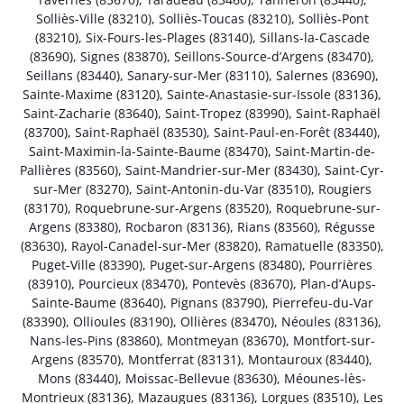
Solliès-Ville (83210)
,
Solliès-Toucas (83210)
,
Solliès-Pont
(83210)
,
Six-Fours-les-Plages (83140)
,
Sillans-la-Cascade
(83690)
,
Signes (83870)
,
Seillons-Source-d’Argens (83470)
,
Seillans (83440)
,
Sanary-sur-Mer (83110)
,
Salernes (83690)
,
Sainte-Maxime (83120)
,
Sainte-Anastasie-sur-Issole (83136)
,
Saint-Zacharie (83640)
,
Saint-Tropez (83990)
,
Saint-Raphaël
(83700)
,
Saint-Raphaël (83530)
,
Saint-Paul-en-Forêt (83440)
,
Saint-Maximin-la-Sainte-Baume (83470)
,
Saint-Martin-de-
Pallières (83560)
,
Saint-Mandrier-sur-Mer (83430)
,
Saint-Cyr-
sur-Mer (83270)
,
Saint-Antonin-du-Var (83510)
,
Rougiers
(83170)
,
Roquebrune-sur-Argens (83520)
,
Roquebrune-sur-
Argens (83380)
,
Rocbaron (83136)
,
Rians (83560)
,
Régusse
(83630)
,
Rayol-Canadel-sur-Mer (83820)
,
Ramatuelle (83350)
,
Puget-Ville (83390)
,
Puget-sur-Argens (83480)
,
Pourrières
(83910)
,
Pourcieux (83470)
,
Pontevès (83670)
,
Plan-d’Aups-
Sainte-Baume (83640)
,
Pignans (83790)
,
Pierrefeu-du-Var
(83390)
,
Ollioules (83190)
,
Ollières (83470)
,
Néoules (83136)
,
Nans-les-Pins (83860)
,
Montmeyan (83670)
,
Montfort-sur-
Argens (83570)
,
Montferrat (83131)
,
Montauroux (83440)
,
Mons (83440)
,
Moissac-Bellevue (83630)
,
Méounes-lès-
Montrieux (83136)
,
Mazaugues (83136)
,
Lorgues (83510)
,
Les