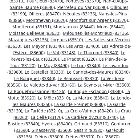
(83910)
,
Pourcieux (83470)
,
Pontevès (83670)
,
Plan-d’Aups-
Sainte-Baume (83640)
,
Pierrefeu-du-Var (83390)
,
Ollioules
(83190)
,
Ollières (83470)
,
Néoules (83136)
,
Nans-les-Pins
(83860)
,
Montmeyan (83670)
,
Montfort-sur-Argens (83570)
,
Montferrat (83131)
,
Montauroux (83440)
,
Mons (83440)
,
Moissac-Bellevue (83630)
,
Méounes-lès-Montrieux (83136)
,
Mazaugues (83136)
,
Lorgues (83510)
,
Les Salles-sur-Verdon
(83630)
,
Les Mayons (83340)
,
Les Arcs (83460)
,
Les Adrets-de-
l’Estérel (83600)
,
Le Val (83143)
,
Le Thoronet (83340)
,
Le
Revest-les-Eaux (83200)
,
Le Pradet (83220)
,
Le Plan-de-la-
Tour (83120)
,
Le Muy (83490)
,
Le Luc (83340)
,
Le Lavandou
(83980)
,
Le Castellet (83330)
,
Le Cannet-des-Maures (83340)
,
Le Bourguet (83840)
,
Le Beausset (83330)
,
La Verdière
(83560)
,
La Valette-du-Var (83160)
,
La Seyne-sur-Mer (83500)
,
La Roquebrussanne (83136)
,
La Roque-Esclapon (83840)
,
La
Motte (83920)
,
La Môle (83310)
,
La Martre (83840)
,
La Londe-
les-Maures (83250)
,
La Garde-Freinet (83680)
,
La Garde
(83130)
,
La Farlède (83210)
,
La Croix-Valmer (83420)
,
La Crau
(83260)
,
La Celle (83170)
,
La Cadière-d’Azur (83740)
,
La
Bastide (83840)
,
Hyères (83400)
,
Grimaud (83310)
,
Gonfaron
(83590)
,
Ginasservis (83560)
,
Gassin (83580)
,
Garéoult
(83136)
,
Fréjus (83600)
,
Fréjus (83370)
,
Fox (83670)
,