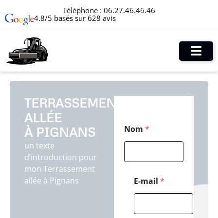
Téléphone :
06.27.46.46.46
4.8/5 basés sur 628 avis
TERRASSEMENT
ALLÉE
P
Nom
*
À PIGNANS
o
s
un texte
t
d’introduction pour
a
l
mon Terrassement
*
allée à Pignans
E-mail
*
*