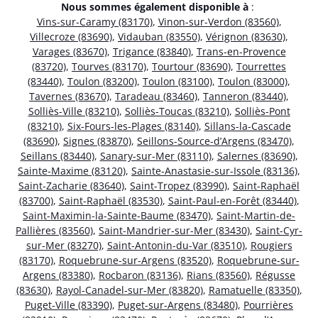
Nous sommes également disponible à
:
Vins-sur-Caramy (83170)
,
Vinon-sur-Verdon (83560)
,
Villecroze (83690)
,
Vidauban (83550)
,
Vérignon (83630)
,
Varages (83670)
,
Trigance (83840)
,
Trans-en-Provence
(83720)
,
Tourves (83170)
,
Tourtour (83690)
,
Tourrettes
(83440)
,
Toulon (83200)
,
Toulon (83100)
,
Toulon (83000)
,
Tavernes (83670)
,
Taradeau (83460)
,
Tanneron (83440)
,
Solliès-Ville (83210)
,
Solliès-Toucas (83210)
,
Solliès-Pont
(83210)
,
Six-Fours-les-Plages (83140)
,
Sillans-la-Cascade
(83690)
,
Signes (83870)
,
Seillons-Source-d’Argens (83470)
,
Seillans (83440)
,
Sanary-sur-Mer (83110)
,
Salernes (83690)
,
Sainte-Maxime (83120)
,
Sainte-Anastasie-sur-Issole (83136)
,
Saint-Zacharie (83640)
,
Saint-Tropez (83990)
,
Saint-Raphaël
(83700)
,
Saint-Raphaël (83530)
,
Saint-Paul-en-Forêt (83440)
,
Saint-Maximin-la-Sainte-Baume (83470)
,
Saint-Martin-de-
Pallières (83560)
,
Saint-Mandrier-sur-Mer (83430)
,
Saint-Cyr-
sur-Mer (83270)
,
Saint-Antonin-du-Var (83510)
,
Rougiers
(83170)
,
Roquebrune-sur-Argens (83520)
,
Roquebrune-sur-
Argens (83380)
,
Rocbaron (83136)
,
Rians (83560)
,
Régusse
(83630)
,
Rayol-Canadel-sur-Mer (83820)
,
Ramatuelle (83350)
,
Puget-Ville (83390)
,
Puget-sur-Argens (83480)
,
Pourrières