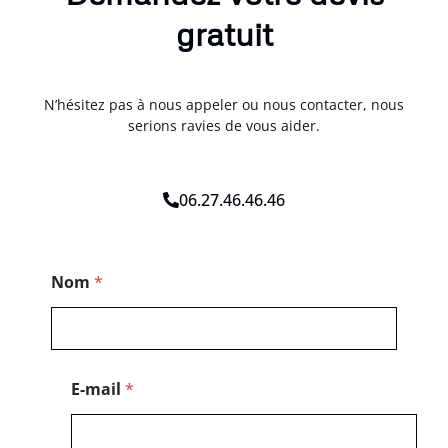
gratuit
N’hésitez pas à nous appeler ou nous contacter, nous
serions ravies de vous aider.
06.27.46.46.46
N
Nom
*
o
m
E
-
m
a
E-mail
*
i
l
*