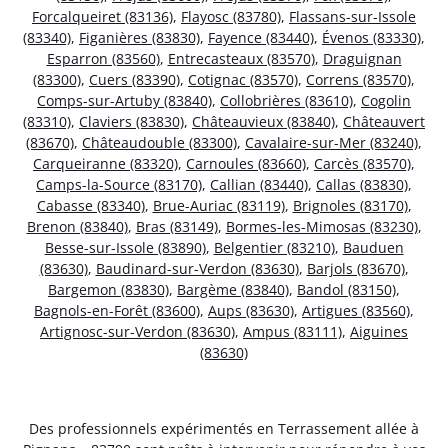
Forcalqueiret (83136)
,
Flayosc (83780)
,
Flassans-sur-Issole
(83340)
,
Figanières (83830)
,
Fayence (83440)
,
Évenos (83330)
,
Esparron (83560)
,
Entrecasteaux (83570)
,
Draguignan
(83300)
,
Cuers (83390)
,
Cotignac (83570)
,
Correns (83570)
,
Comps-sur-Artuby (83840)
,
Collobrières (83610)
,
Cogolin
(83310)
,
Claviers (83830)
,
Châteauvieux (83840)
,
Châteauvert
(83670)
,
Châteaudouble (83300)
,
Cavalaire-sur-Mer (83240)
,
Carqueiranne (83320)
,
Carnoules (83660)
,
Carcès (83570)
,
Camps-la-Source (83170)
,
Callian (83440)
,
Callas (83830)
,
Cabasse (83340)
,
Brue-Auriac (83119)
,
Brignoles (83170)
,
Brenon (83840)
,
Bras (83149)
,
Bormes-les-Mimosas (83230)
,
Besse-sur-Issole (83890)
,
Belgentier (83210)
,
Bauduen
(83630)
,
Baudinard-sur-Verdon (83630)
,
Barjols (83670)
,
Bargemon (83830)
,
Bargème (83840)
,
Bandol (83150)
,
Bagnols-en-Forêt (83600)
,
Aups (83630)
,
Artigues (83560)
,
Artignosc-sur-Verdon (83630)
,
Ampus (83111)
,
Aiguines
(83630)
Des professionnels expérimentés en Terrassement allée à