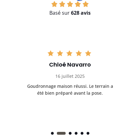
Basé sur
628 avis
Chloé Navarro
16 juillet 2025
Goudronnage maison réussi. Le terrain a
T
t
été bien préparé avant la pose.
n.