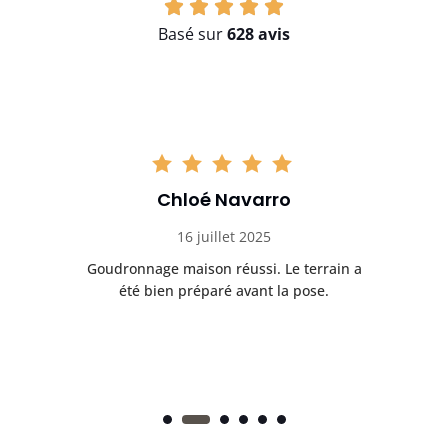
Basé sur
628 avis
Chloé Navarro
16 juillet 2025
Goudronnage maison réussi. Le terrain a
T
t
été bien préparé avant la pose.
n.