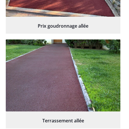
Prix goudronnage allée
Terrassement allée