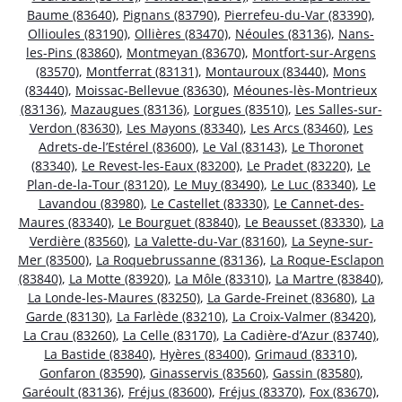
Baume (83640)
,
Pignans (83790)
,
Pierrefeu-du-Var (83390)
,
Ollioules (83190)
,
Ollières (83470)
,
Néoules (83136)
,
Nans-
les-Pins (83860)
,
Montmeyan (83670)
,
Montfort-sur-Argens
(83570)
,
Montferrat (83131)
,
Montauroux (83440)
,
Mons
(83440)
,
Moissac-Bellevue (83630)
,
Méounes-lès-Montrieux
(83136)
,
Mazaugues (83136)
,
Lorgues (83510)
,
Les Salles-sur-
Verdon (83630)
,
Les Mayons (83340)
,
Les Arcs (83460)
,
Les
Adrets-de-l’Estérel (83600)
,
Le Val (83143)
,
Le Thoronet
(83340)
,
Le Revest-les-Eaux (83200)
,
Le Pradet (83220)
,
Le
Plan-de-la-Tour (83120)
,
Le Muy (83490)
,
Le Luc (83340)
,
Le
Lavandou (83980)
,
Le Castellet (83330)
,
Le Cannet-des-
Maures (83340)
,
Le Bourguet (83840)
,
Le Beausset (83330)
,
La
Verdière (83560)
,
La Valette-du-Var (83160)
,
La Seyne-sur-
Mer (83500)
,
La Roquebrussanne (83136)
,
La Roque-Esclapon
(83840)
,
La Motte (83920)
,
La Môle (83310)
,
La Martre (83840)
,
La Londe-les-Maures (83250)
,
La Garde-Freinet (83680)
,
La
Garde (83130)
,
La Farlède (83210)
,
La Croix-Valmer (83420)
,
La Crau (83260)
,
La Celle (83170)
,
La Cadière-d’Azur (83740)
,
La Bastide (83840)
,
Hyères (83400)
,
Grimaud (83310)
,
Gonfaron (83590)
,
Ginasservis (83560)
,
Gassin (83580)
,
Garéoult (83136)
,
Fréjus (83600)
,
Fréjus (83370)
,
Fox (83670)
,