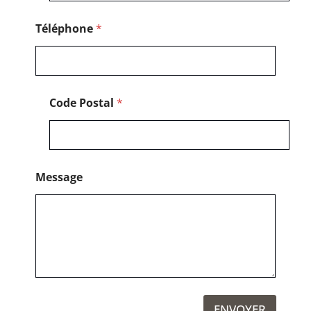
s
a
g
Téléphone
*
e
Code Postal
*
Message
ENVOYER