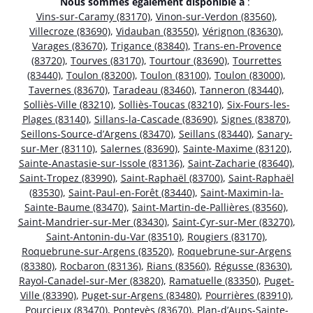
Nous sommes également disponible à
:
Vins-sur-Caramy (83170)
,
Vinon-sur-Verdon (83560)
,
Villecroze (83690)
,
Vidauban (83550)
,
Vérignon (83630)
,
Varages (83670)
,
Trigance (83840)
,
Trans-en-Provence
(83720)
,
Tourves (83170)
,
Tourtour (83690)
,
Tourrettes
(83440)
,
Toulon (83200)
,
Toulon (83100)
,
Toulon (83000)
,
Tavernes (83670)
,
Taradeau (83460)
,
Tanneron (83440)
,
Solliès-Ville (83210)
,
Solliès-Toucas (83210)
,
Six-Fours-les-
Plages (83140)
,
Sillans-la-Cascade (83690)
,
Signes (83870)
,
Seillons-Source-d’Argens (83470)
,
Seillans (83440)
,
Sanary-
sur-Mer (83110)
,
Salernes (83690)
,
Sainte-Maxime (83120)
,
Sainte-Anastasie-sur-Issole (83136)
,
Saint-Zacharie (83640)
,
Saint-Tropez (83990)
,
Saint-Raphaël (83700)
,
Saint-Raphaël
(83530)
,
Saint-Paul-en-Forêt (83440)
,
Saint-Maximin-la-
Sainte-Baume (83470)
,
Saint-Martin-de-Pallières (83560)
,
Saint-Mandrier-sur-Mer (83430)
,
Saint-Cyr-sur-Mer (83270)
,
Saint-Antonin-du-Var (83510)
,
Rougiers (83170)
,
Roquebrune-sur-Argens (83520)
,
Roquebrune-sur-Argens
(83380)
,
Rocbaron (83136)
,
Rians (83560)
,
Régusse (83630)
,
Rayol-Canadel-sur-Mer (83820)
,
Ramatuelle (83350)
,
Puget-
Ville (83390)
,
Puget-sur-Argens (83480)
,
Pourrières (83910)
,
Pourcieux (83470)
,
Pontevès (83670)
,
Plan-d’Aups-Sainte-