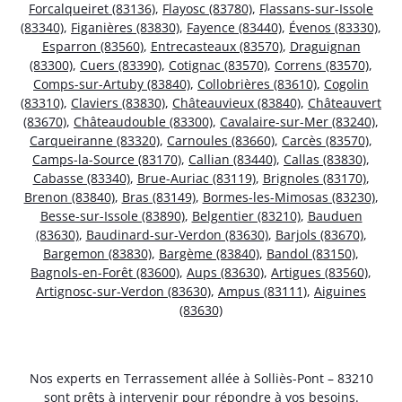
Forcalqueiret (83136)
,
Flayosc (83780)
,
Flassans-sur-Issole
(83340)
,
Figanières (83830)
,
Fayence (83440)
,
Évenos (83330)
,
Esparron (83560)
,
Entrecasteaux (83570)
,
Draguignan
(83300)
,
Cuers (83390)
,
Cotignac (83570)
,
Correns (83570)
,
Comps-sur-Artuby (83840)
,
Collobrières (83610)
,
Cogolin
(83310)
,
Claviers (83830)
,
Châteauvieux (83840)
,
Châteauvert
(83670)
,
Châteaudouble (83300)
,
Cavalaire-sur-Mer (83240)
,
Carqueiranne (83320)
,
Carnoules (83660)
,
Carcès (83570)
,
Camps-la-Source (83170)
,
Callian (83440)
,
Callas (83830)
,
Cabasse (83340)
,
Brue-Auriac (83119)
,
Brignoles (83170)
,
Brenon (83840)
,
Bras (83149)
,
Bormes-les-Mimosas (83230)
,
Besse-sur-Issole (83890)
,
Belgentier (83210)
,
Bauduen
(83630)
,
Baudinard-sur-Verdon (83630)
,
Barjols (83670)
,
Bargemon (83830)
,
Bargème (83840)
,
Bandol (83150)
,
Bagnols-en-Forêt (83600)
,
Aups (83630)
,
Artigues (83560)
,
Artignosc-sur-Verdon (83630)
,
Ampus (83111)
,
Aiguines
(83630)
Nos experts en Terrassement allée à Solliès-Pont – 83210
sont prêts à intervenir pour répondre à vos besoins.