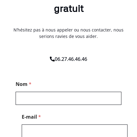
gratuit
N’hésitez pas à nous appeler ou nous contacter, nous
serions ravies de vous aider.
06.27.46.46.46
P
Nom
*
o
s
t
a
l
*
E-mail
*
M
e
s