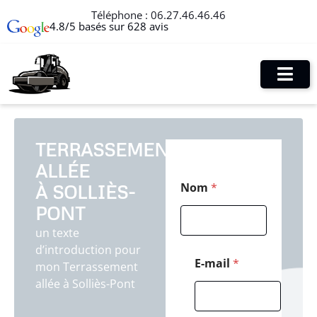
Téléphone :
06.27.46.46.46
4.8/5 basés sur 628 avis
TERRASSEMENT
ALLÉE
C
Nom
*
À SOLLIÈS-
o
d
PONT
e
*
un texte
*
d’introduction pour
E-mail
*
mon Terrassement
allée à Solliès-Pont