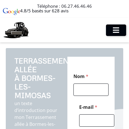
Téléphone :
06.27.46.46.46
4.8/5 basés sur 628 avis
TERRASSEMENT
ALLÉE
E
Nom
*
À BORMES-
-
m
LES-
a
i
MIMOSAS
l
un texte
*
E-mail
*
d’introduction pour
C
o
mon Terrassement
d
allée à Bormes-les-
e