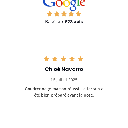
Basé sur
628 avis
Chloé Navarro
16 juillet 2025
Goudronnage maison réussi. Le terrain a
T
t
été bien préparé avant la pose.
n.