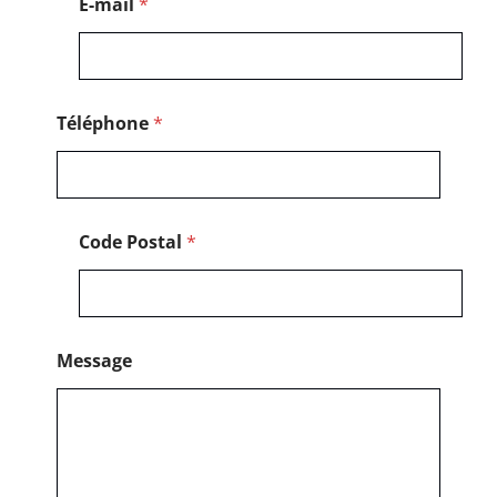
E-mail
*
*
M
e
s
s
a
Téléphone
*
g
e
Code Postal
*
Message