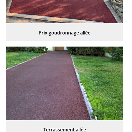
Prix goudronnage allée
Terrassement allée