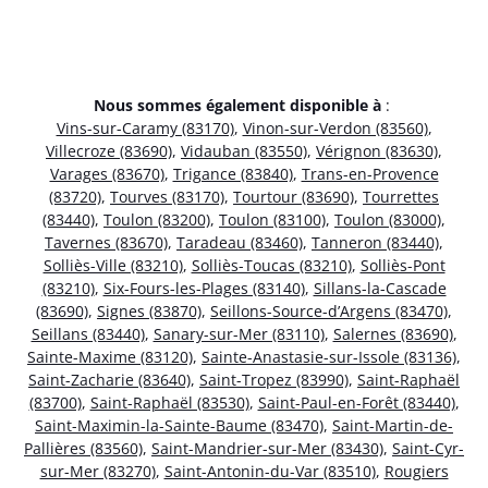
Nous sommes également disponible à
:
Vins-sur-Caramy (83170)
,
Vinon-sur-Verdon (83560)
,
Villecroze (83690)
,
Vidauban (83550)
,
Vérignon (83630)
,
Varages (83670)
,
Trigance (83840)
,
Trans-en-Provence
(83720)
,
Tourves (83170)
,
Tourtour (83690)
,
Tourrettes
(83440)
,
Toulon (83200)
,
Toulon (83100)
,
Toulon (83000)
,
Tavernes (83670)
,
Taradeau (83460)
,
Tanneron (83440)
,
Solliès-Ville (83210)
,
Solliès-Toucas (83210)
,
Solliès-Pont
(83210)
,
Six-Fours-les-Plages (83140)
,
Sillans-la-Cascade
(83690)
,
Signes (83870)
,
Seillons-Source-d’Argens (83470)
,
Seillans (83440)
,
Sanary-sur-Mer (83110)
,
Salernes (83690)
,
Sainte-Maxime (83120)
,
Sainte-Anastasie-sur-Issole (83136)
,
Saint-Zacharie (83640)
,
Saint-Tropez (83990)
,
Saint-Raphaël
(83700)
,
Saint-Raphaël (83530)
,
Saint-Paul-en-Forêt (83440)
,
Saint-Maximin-la-Sainte-Baume (83470)
,
Saint-Martin-de-
Pallières (83560)
,
Saint-Mandrier-sur-Mer (83430)
,
Saint-Cyr-
sur-Mer (83270)
,
Saint-Antonin-du-Var (83510)
,
Rougiers