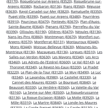
(83170)
,
Roquebrune-sur-Argens (83520)
,
Roquebrune-sur-
Argens (83380)
,
Rocbaron (83136)
,
Rians (83560)
,
Régusse
(83630)
,
Rayol-Canadel-sur-Mer (83820)
,
Ramatuelle (83350)
,
Puget-Ville (83390)
,
Puget-sur-Argens (83480)
,
Pourrières
(83910)
,
Pourcieux (83470)
,
Pontevès (83670)
,
Plan-d’Aups-
Sainte-Baume (83640)
,
Pignans (83790)
,
Pierrefeu-du-Var
(83390)
,
Ollioules (83190)
,
Ollières (83470)
,
Néoules (83136)
,
Nans-les-Pins (83860)
,
Montmeyan (83670)
,
Montfort-sur-
Argens (83570)
,
Montferrat (83131)
,
Montauroux (83440)
,
Mons (83440)
,
Moissac-Bellevue (83630)
,
Méounes-lès-
Montrieux (83136)
,
Mazaugues (83136)
,
Lorgues (83510)
,
Les
Salles-sur-Verdon (83630)
,
Les Mayons (83340)
,
Les Arcs
(83460)
,
Les Adrets-de-l’Estérel (83600)
,
Le Val (83143)
,
Le
Thoronet (83340)
,
Le Revest-les-Eaux (83200)
,
Le Pradet
(83220)
,
Le Plan-de-la-Tour (83120)
,
Le Muy (83490)
,
Le Luc
(83340)
,
Le Lavandou (83980)
,
Le Castellet (83330)
,
Le
Cannet-des-Maures (83340)
,
Le Bourguet (83840)
,
Le
Beausset (83330)
,
La Verdière (83560)
,
La Valette-du-Var
(83160)
,
La Seyne-sur-Mer (83500)
,
La Roquebrussanne
(83136)
,
La Roque-Esclapon (83840)
,
La Motte (83920)
,
La
Môle (83310)
,
La Martre (83840)
,
La Londe-les-Maures
(83250)
,
La Garde-Freinet (83680)
,
La Garde (83130)
,
La