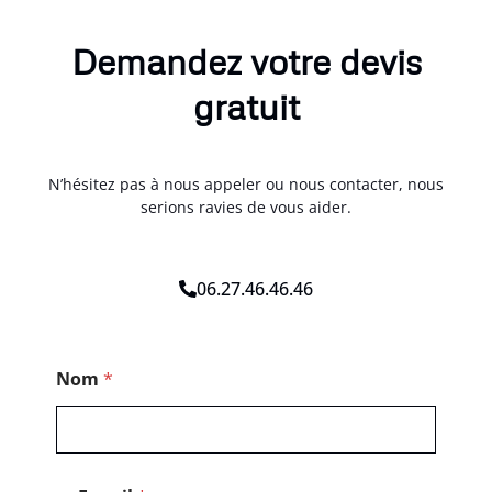
Demandez votre devis
gratuit
N’hésitez pas à nous appeler ou nous contacter, nous
serions ravies de vous aider.
06.27.46.46.46
M
Nom
*
e
s
s
a
g
e