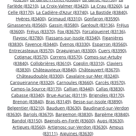
Farlède (83210)
,
La Croix-Valmer (83420)
,
La Crau (83260)
,
La
Celle (83170)
,
La Cadière-d’Azur (83740)
,
La Bastide (83840)
,
Hyères (83400)
,
Grimaud (83310)
,
Gonfaron (83590)
,
Ginasservis (83560)
,
Gassin (83580)
,
Garéoult (83136)
,
Fréjus
(83600)
,
Fréjus (83370)
,
Fox (83670)
,
Forcalqueiret (83136)
,
Flayosc (83780)
,
Flassans-sur-Issole (83340)
,
Figanières
(83830)
,
Fayence (83440)
,
Évenos (83330)
,
Esparron (83560)
,
Entrecasteaux (83570)
,
Draguignan (83300)
,
Cuers (83390)
,
Cotignac (83570)
,
Correns (83570)
,
Comps-sur-Artuby
(83840)
,
Collobrières (83610)
,
Cogolin (83310)
,
Claviers
(83830)
,
Châteauvieux (83840)
,
Châteauvert (83670)
,
Châteaudouble (83300)
,
Cavalaire-sur-Mer (83240)
,
Carqueiranne (83320)
,
Carnoules (83660)
,
Carcès (83570)
,
Camps-la-Source (83170)
,
Callian (83440)
,
Callas (83830)
,
Cabasse (83340)
,
Brue-Auriac (83119)
,
Brignoles (83170)
,
Brenon (83840)
,
Bras (83149)
,
Besse-sur-Issole (83890)
,
Belgentier (83210)
,
Bauduen (83630)
,
Baudinard-sur-Verdon
(83630)
,
Barjols (83670)
,
Bargemon (83830)
,
Bargème (83840)
,
Bandol (83150)
,
Bagnols-en-Forêt (83600)
,
Aups (83630)
,
Artigues (83560)
,
Artignosc-sur-Verdon (83630)
,
Ampus
(83111)
,
Aiguines (83630)