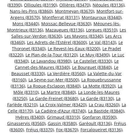
(83390)
,
Ollioules (83190)
,
Ollières (83470)
,
Néoules (83136)
,
Nans-les-Pins (83860)
,
Montmeyan (83670)
,
Montfort-sur-
Argens (83570)
,
Montferrat (83131)
,
Montauroux (83440)
,
Mons (83440)
,
Moissac-Bellevue (83630)
,
Méounes-lès-
Montrieux (83136)
,
Mazaugues (83136)
,
Lorgues (83510)
,
Les
Salles-sur-Verdon (83630)
,
Les Mayons (83340)
,
Les Arcs
(83460)
,
Les Adrets-de-l’Estérel (83600)
,
Le Val (83143)
,
Le
Thoronet (83340)
,
Le Revest-les-Eaux (83200)
,
Le Pradet
(83220)
,
Le Plan-de-la-Tour (83120)
,
Le Muy (83490)
,
Le Luc
(83340)
,
Le Lavandou (83980)
,
Le Castellet (83330)
,
Le
Cannet-des-Maures (83340)
,
Le Bourguet (83840)
,
Le
Beausset (83330)
,
La Verdière (83560)
,
La Valette-du-Var
(83160)
,
La Seyne-sur-Mer (83500)
,
La Roquebrussanne
(83136)
,
La Roque-Esclapon (83840)
,
La Motte (83920)
,
La
Môle (83310)
,
La Martre (83840)
,
La Londe-les-Maures
(83250)
,
La Garde-Freinet (83680)
,
La Garde (83130)
,
La
Farlède (83210)
,
La Croix-Valmer (83420)
,
La Crau (83260)
,
La
Celle (83170)
,
La Cadière-d’Azur (83740)
,
La Bastide (83840)
,
Hyères (83400)
,
Grimaud (83310)
,
Gonfaron (83590)
,
Ginasservis (83560)
,
Gassin (83580)
,
Garéoult (83136)
,
Fréjus
(83600)
,
Fréjus (83370)
,
Fox (83670)
,
Forcalqueiret (83136)
,