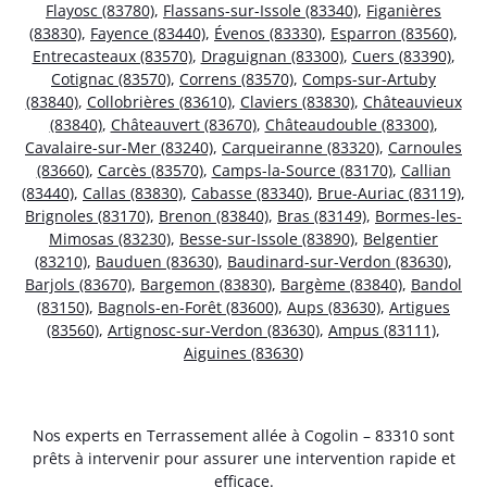
Flayosc (83780)
,
Flassans-sur-Issole (83340)
,
Figanières
(83830)
,
Fayence (83440)
,
Évenos (83330)
,
Esparron (83560)
,
Entrecasteaux (83570)
,
Draguignan (83300)
,
Cuers (83390)
,
Cotignac (83570)
,
Correns (83570)
,
Comps-sur-Artuby
(83840)
,
Collobrières (83610)
,
Claviers (83830)
,
Châteauvieux
(83840)
,
Châteauvert (83670)
,
Châteaudouble (83300)
,
Cavalaire-sur-Mer (83240)
,
Carqueiranne (83320)
,
Carnoules
(83660)
,
Carcès (83570)
,
Camps-la-Source (83170)
,
Callian
(83440)
,
Callas (83830)
,
Cabasse (83340)
,
Brue-Auriac (83119)
,
Brignoles (83170)
,
Brenon (83840)
,
Bras (83149)
,
Bormes-les-
Mimosas (83230)
,
Besse-sur-Issole (83890)
,
Belgentier
(83210)
,
Bauduen (83630)
,
Baudinard-sur-Verdon (83630)
,
Barjols (83670)
,
Bargemon (83830)
,
Bargème (83840)
,
Bandol
(83150)
,
Bagnols-en-Forêt (83600)
,
Aups (83630)
,
Artigues
(83560)
,
Artignosc-sur-Verdon (83630)
,
Ampus (83111)
,
Aiguines (83630)
Nos experts en Terrassement allée à Cogolin – 83310 sont
prêts à intervenir pour assurer une intervention rapide et
efficace.