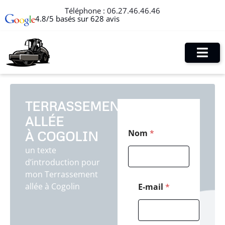
Téléphone :
06.27.46.46.46
4.8/5 basés sur 628 avis
TERRASSEMENT
ALLÉE
*
Nom
*
À COGOLIN
M
e
un texte
s
d’introduction pour
s
a
mon Terrassement
g
allée à Cogolin
E-mail
*
e
P
o
s