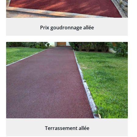
Prix goudronnage allée
Terrassement allée