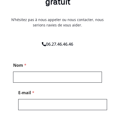
gratuit
N’hésitez pas à nous appeler ou nous contacter, nous
serions ravies de vous aider.
06.27.46.46.46
E
Nom
*
-
m
a
i
l
*
E-mail
*
T
é
l
é