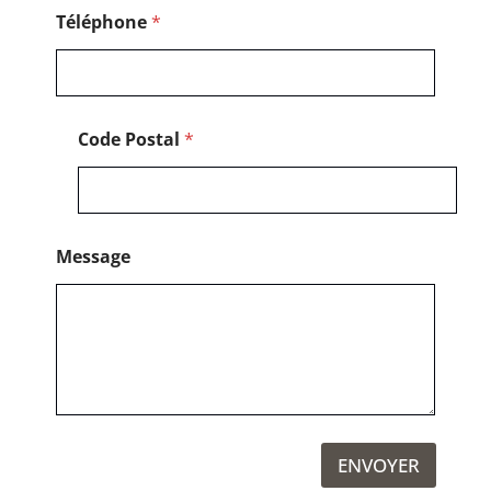
p
h
Téléphone
*
o
n
e
Code Postal
*
Message
ENVOYER