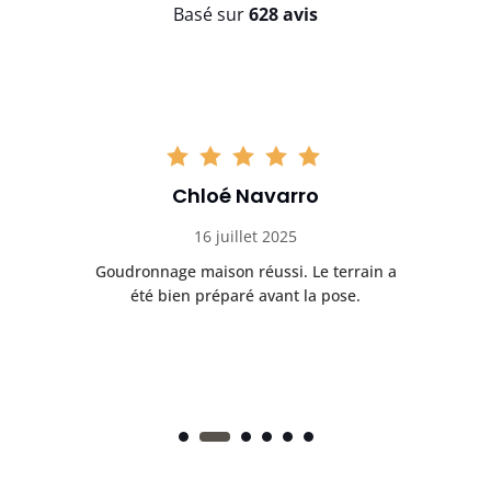
Basé sur
628 avis
Chloé Navarro
16 juillet 2025
Goudronnage maison réussi. Le terrain a
T
t
été bien préparé avant la pose.
n.