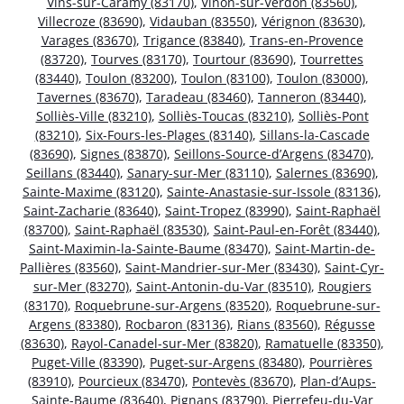
Vins-sur-Caramy (83170)
,
Vinon-sur-Verdon (83560)
,
Villecroze (83690)
,
Vidauban (83550)
,
Vérignon (83630)
,
Varages (83670)
,
Trigance (83840)
,
Trans-en-Provence
(83720)
,
Tourves (83170)
,
Tourtour (83690)
,
Tourrettes
(83440)
,
Toulon (83200)
,
Toulon (83100)
,
Toulon (83000)
,
Tavernes (83670)
,
Taradeau (83460)
,
Tanneron (83440)
,
Solliès-Ville (83210)
,
Solliès-Toucas (83210)
,
Solliès-Pont
(83210)
,
Six-Fours-les-Plages (83140)
,
Sillans-la-Cascade
(83690)
,
Signes (83870)
,
Seillons-Source-d’Argens (83470)
,
Seillans (83440)
,
Sanary-sur-Mer (83110)
,
Salernes (83690)
,
Sainte-Maxime (83120)
,
Sainte-Anastasie-sur-Issole (83136)
,
Saint-Zacharie (83640)
,
Saint-Tropez (83990)
,
Saint-Raphaël
(83700)
,
Saint-Raphaël (83530)
,
Saint-Paul-en-Forêt (83440)
,
Saint-Maximin-la-Sainte-Baume (83470)
,
Saint-Martin-de-
Pallières (83560)
,
Saint-Mandrier-sur-Mer (83430)
,
Saint-Cyr-
sur-Mer (83270)
,
Saint-Antonin-du-Var (83510)
,
Rougiers
(83170)
,
Roquebrune-sur-Argens (83520)
,
Roquebrune-sur-
Argens (83380)
,
Rocbaron (83136)
,
Rians (83560)
,
Régusse
(83630)
,
Rayol-Canadel-sur-Mer (83820)
,
Ramatuelle (83350)
,
Puget-Ville (83390)
,
Puget-sur-Argens (83480)
,
Pourrières
(83910)
,
Pourcieux (83470)
,
Pontevès (83670)
,
Plan-d’Aups-
Sainte-Baume (83640)
,
Pignans (83790)
,
Pierrefeu-du-Var