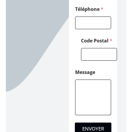
t
a
Téléphone
*
l
Code Postal
*
Message
ENVOYER