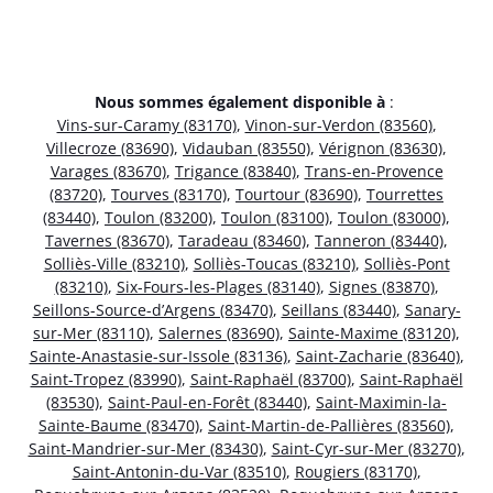
Nous sommes également disponible à
:
Vins-sur-Caramy (83170)
,
Vinon-sur-Verdon (83560)
,
Villecroze (83690)
,
Vidauban (83550)
,
Vérignon (83630)
,
Varages (83670)
,
Trigance (83840)
,
Trans-en-Provence
(83720)
,
Tourves (83170)
,
Tourtour (83690)
,
Tourrettes
(83440)
,
Toulon (83200)
,
Toulon (83100)
,
Toulon (83000)
,
Tavernes (83670)
,
Taradeau (83460)
,
Tanneron (83440)
,
Solliès-Ville (83210)
,
Solliès-Toucas (83210)
,
Solliès-Pont
(83210)
,
Six-Fours-les-Plages (83140)
,
Signes (83870)
,
Seillons-Source-d’Argens (83470)
,
Seillans (83440)
,
Sanary-
sur-Mer (83110)
,
Salernes (83690)
,
Sainte-Maxime (83120)
,
Sainte-Anastasie-sur-Issole (83136)
,
Saint-Zacharie (83640)
,
Saint-Tropez (83990)
,
Saint-Raphaël (83700)
,
Saint-Raphaël
(83530)
,
Saint-Paul-en-Forêt (83440)
,
Saint-Maximin-la-
Sainte-Baume (83470)
,
Saint-Martin-de-Pallières (83560)
,
Saint-Mandrier-sur-Mer (83430)
,
Saint-Cyr-sur-Mer (83270)
,
Saint-Antonin-du-Var (83510)
,
Rougiers (83170)
,