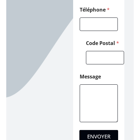
g
e
Téléphone
*
E
-
m
a
i
Code Postal
*
l
Message
ENVOYER