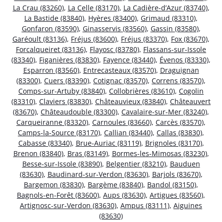
La Crau (83260)
,
La Celle (83170)
,
La Cadière-d’Azur (83740)
,
La Bastide (83840)
,
Hyères (83400)
,
Grimaud (83310)
,
Gonfaron (83590)
,
Ginasservis (83560)
,
Gassin (83580)
,
Garéoult (83136)
,
Fréjus (83600)
,
Fréjus (83370)
,
Fox (83670)
,
Forcalqueiret (83136)
,
Flayosc (83780)
,
Flassans-sur-Issole
(83340)
,
Figanières (83830)
,
Fayence (83440)
,
Évenos (83330)
,
Esparron (83560)
,
Entrecasteaux (83570)
,
Draguignan
(83300)
,
Cuers (83390)
,
Cotignac (83570)
,
Correns (83570)
,
Comps-sur-Artuby (83840)
,
Collobrières (83610)
,
Cogolin
(83310)
,
Claviers (83830)
,
Châteauvieux (83840)
,
Châteauvert
(83670)
,
Châteaudouble (83300)
,
Cavalaire-sur-Mer (83240)
,
Carqueiranne (83320)
,
Carnoules (83660)
,
Carcès (83570)
,
Camps-la-Source (83170)
,
Callian (83440)
,
Callas (83830)
,
Cabasse (83340)
,
Brue-Auriac (83119)
,
Brignoles (83170)
,
Brenon (83840)
,
Bras (83149)
,
Bormes-les-Mimosas (83230)
,
Besse-sur-Issole (83890)
,
Belgentier (83210)
,
Bauduen
(83630)
,
Baudinard-sur-Verdon (83630)
,
Barjols (83670)
,
Bargemon (83830)
,
Bargème (83840)
,
Bandol (83150)
,
Bagnols-en-Forêt (83600)
,
Aups (83630)
,
Artigues (83560)
,
Artignosc-sur-Verdon (83630)
,
Ampus (83111)
,
Aiguines
(83630)