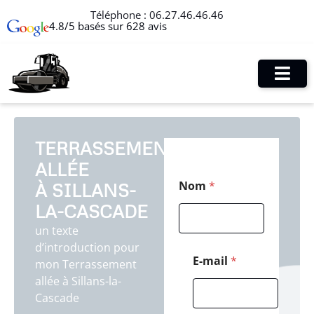
Téléphone :
06.27.46.46.46
4.8/5 basés sur 628 avis
TERRASSEMENT
ALLÉE
E
Nom
*
À SILLANS-
-
m
LA-CASCADE
a
i
un texte
l
d’introduction pour
M
E-mail
*
mon Terrassement
e
allée à Sillans-la-
s
s
Cascade
a