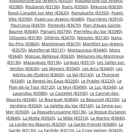
Roquebrune-sur-Argens (83520)
,
Roquebrune-sur-Argens
(83380)
,
Rocbaron (83136)
,
Rians (83560)
,
Régusse (83630)
,
Rayol-Canadel-sur-Mer (83820)
,
Ramatuelle (83350)
,
Puget-
Ville (83390)
,
Puget-sur-Argens (83480)
,
Pourrières (83910)
,
Pourcieux (83470)
,
Pontevès (83670)
,
Plan-d’Aups-Sainte-
Baume (83640)
,
Pignans (83790)
,
Pierrefeu-du-Var (83390)
,
Ollioules (83190)
,
Ollières (83470)
,
Néoules (83136)
,
Nans-
les-Pins (83860)
,
Montmeyan (83670)
,
Montfort-sur-Argens
(83570)
,
Montferrat (83131)
,
Montauroux (83440)
,
Mons
(83440)
,
Moissac-Bellevue (83630)
,
Méounes-lès-Montrieux
(83136)
,
Mazaugues (83136)
,
Lorgues (83510)
,
Les Salles-sur-
Verdon (83630)
,
Les Mayons (83340)
,
Les Arcs (83460)
,
Les
Adrets-de-l’Estérel (83600)
,
Le Val (83143)
,
Le Thoronet
(83340)
,
Le Revest-les-Eaux (83200)
,
Le Pradet (83220)
,
Le
Plan-de-la-Tour (83120)
,
Le Muy (83490)
,
Le Luc (83340)
,
Le
Lavandou (83980)
,
Le Castellet (83330)
,
Le Cannet-des-
Maures (83340)
,
Le Bourguet (83840)
,
Le Beausset (83330)
,
La
Verdière (83560)
,
La Valette-du-Var (83160)
,
La Seyne-sur-
Mer (83500)
,
La Roquebrussanne (83136)
,
La Roque-Esclapon
(83840)
,
La Motte (83920)
,
La Môle (83310)
,
La Martre (83840)
,
La Londe-les-Maures (83250)
,
La Garde-Freinet (83680)
,
La
Garde (83130)
,
La Farlède (83210)
,
La Croix-Valmer (83420)
,