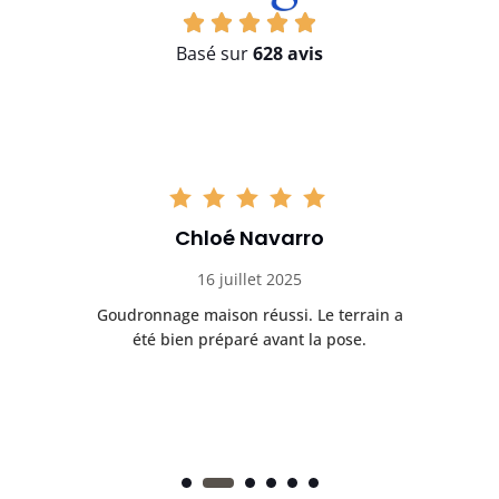
Basé sur
628 avis
Chloé Navarro
16 juillet 2025
Goudronnage maison réussi. Le terrain a
T
t
été bien préparé avant la pose.
n.