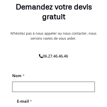
Demandez votre devis
gratuit
N’hésitez pas à nous appeler ou nous contacter, nous
serions ravies de vous aider.
06.27.46.46.46
M
Nom
*
e
s
s
a
g
e
E-mail
*
M