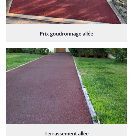
Prix goudronnage allée
Terrassement allée