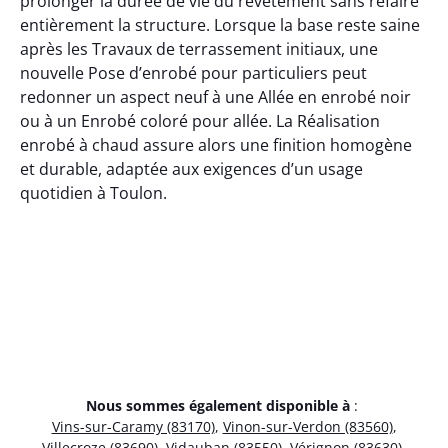
prolonger la durée de vie du revêtement sans refaire
entièrement la structure. Lorsque la base reste saine
après les Travaux de terrassement initiaux, une
nouvelle Pose d’enrobé pour particuliers peut
redonner un aspect neuf à une Allée en enrobé noir
ou à un Enrobé coloré pour allée. La Réalisation
enrobé à chaud assure alors une finition homogène
et durable, adaptée aux exigences d’un usage
quotidien à Toulon.
Nous sommes également disponible à
:
Vins-sur-Caramy (83170)
,
Vinon-sur-Verdon (83560)
,
Villecroze (83690)
,
Vidauban (83550)
,
Vérignon (83630)
,