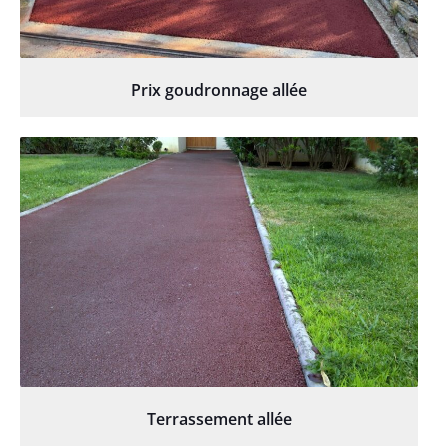
Prix goudronnage allée
Terrassement allée