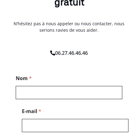
gratuit
N’hésitez pas à nous appeler ou nous contacter, nous
serions ravies de vous aider.
06.27.46.46.46
N
Nom
*
o
m
E
-
m
a
E-mail
*
i
l
*