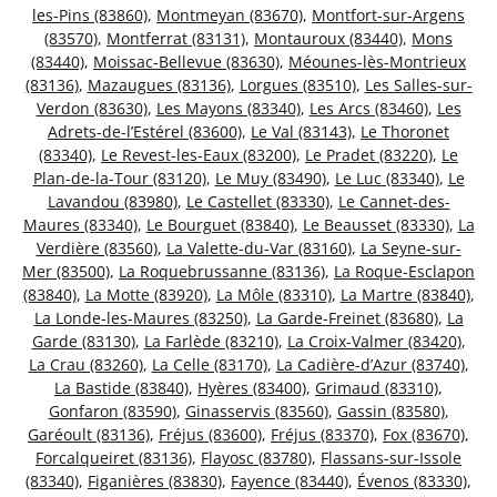
les-Pins (83860)
,
Montmeyan (83670)
,
Montfort-sur-Argens
(83570)
,
Montferrat (83131)
,
Montauroux (83440)
,
Mons
(83440)
,
Moissac-Bellevue (83630)
,
Méounes-lès-Montrieux
(83136)
,
Mazaugues (83136)
,
Lorgues (83510)
,
Les Salles-sur-
Verdon (83630)
,
Les Mayons (83340)
,
Les Arcs (83460)
,
Les
Adrets-de-l’Estérel (83600)
,
Le Val (83143)
,
Le Thoronet
(83340)
,
Le Revest-les-Eaux (83200)
,
Le Pradet (83220)
,
Le
Plan-de-la-Tour (83120)
,
Le Muy (83490)
,
Le Luc (83340)
,
Le
Lavandou (83980)
,
Le Castellet (83330)
,
Le Cannet-des-
Maures (83340)
,
Le Bourguet (83840)
,
Le Beausset (83330)
,
La
Verdière (83560)
,
La Valette-du-Var (83160)
,
La Seyne-sur-
Mer (83500)
,
La Roquebrussanne (83136)
,
La Roque-Esclapon
(83840)
,
La Motte (83920)
,
La Môle (83310)
,
La Martre (83840)
,
La Londe-les-Maures (83250)
,
La Garde-Freinet (83680)
,
La
Garde (83130)
,
La Farlède (83210)
,
La Croix-Valmer (83420)
,
La Crau (83260)
,
La Celle (83170)
,
La Cadière-d’Azur (83740)
,
La Bastide (83840)
,
Hyères (83400)
,
Grimaud (83310)
,
Gonfaron (83590)
,
Ginasservis (83560)
,
Gassin (83580)
,
Garéoult (83136)
,
Fréjus (83600)
,
Fréjus (83370)
,
Fox (83670)
,
Forcalqueiret (83136)
,
Flayosc (83780)
,
Flassans-sur-Issole
(83340)
,
Figanières (83830)
,
Fayence (83440)
,
Évenos (83330)
,