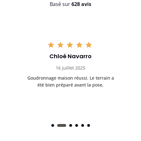
Basé sur
628 avis
Chloé Navarro
16 juillet 2025
Goudronnage maison réussi. Le terrain a
T
t
été bien préparé avant la pose.
n.