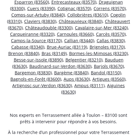
Esparron (83560)
,
Entrecasteaux (83570)
,
Draguignan
(83300)
,
Cuers (83390)
,
Cotignac (83570)
,
Correns (83570)
,
Comps-sur-Artuby (83840)
,
Collobrières (83610)
,
Cogolin
(83310)
,
Claviers (83830)
,
Châteauvieux (83840)
,
Châteauvert
(83670)
,
Châteaudouble (83300)
,
Cavalaire-sur-Mer (83240)
,
Carqueiranne (83320)
,
Carnoules (83660)
,
Carcès (83570)
,
Camps-la-Source (83170)
,
Callian (83440)
,
Callas (83830)
,
Cabasse (83340)
,
Brue-Auriac (83119)
,
Brignoles (83170)
,
Brenon (83840)
,
Bras (83149)
,
Bormes-les-Mimosas (83230)
,
Besse-sur-Issole (83890)
,
Belgentier (83210)
,
Bauduen
(83630)
,
Baudinard-sur-Verdon (83630)
,
Barjols (83670)
,
Bargemon (83830)
,
Bargème (83840)
,
Bandol (83150)
,
Bagnols-en-Forêt (83600)
,
Aups (83630)
,
Artigues (83560)
,
Artignosc-sur-Verdon (83630)
,
Ampus (83111)
,
Aiguines
(83630)
Nos experts en Terrassement allée à Toulon – 83100 sont
prêts à intervenir pour répondre à vos besoins.
À la recherche d’un professionnel pour votre Terrassement