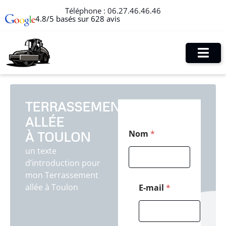
Téléphone :
06.27.46.46.46
4.8/5 basés sur 628 avis
TERRASSEMENT
ALLÉE
T
Nom
*
À TOULON
é
l
un texte
é
d’introduction pour
p
h
mon Terrassement
o
allée à Toulon
E-mail
*
n
e
*
*