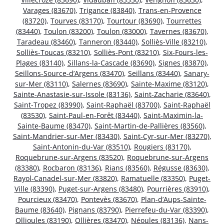
Varages (83670)
,
Trigance (83840)
,
Trans-en-Provence
(83720)
,
Tourves (83170)
,
Tourtour (83690)
,
Tourrettes
(83440)
,
Toulon (83200)
,
Toulon (83000)
,
Tavernes (83670)
,
Taradeau (83460)
,
Tanneron (83440)
,
Solliès-Ville (83210)
,
Solliès-Toucas (83210)
,
Solliès-Pont (83210)
,
Six-Fours-les-
Plages (83140)
,
Sillans-la-Cascade (83690)
,
Signes (83870)
,
Seillons-Source-d’Argens (83470)
,
Seillans (83440)
,
Sanary-
sur-Mer (83110)
,
Salernes (83690)
,
Sainte-Maxime (83120)
,
Sainte-Anastasie-sur-Issole (83136)
,
Saint-Zacharie (83640)
,
Saint-Tropez (83990)
,
Saint-Raphaël (83700)
,
Saint-Raphaël
(83530)
,
Saint-Paul-en-Forêt (83440)
,
Saint-Maximin-la-
Sainte-Baume (83470)
,
Saint-Martin-de-Pallières (83560)
,
Saint-Mandrier-sur-Mer (83430)
,
Saint-Cyr-sur-Mer (83270)
,
Saint-Antonin-du-Var (83510)
,
Rougiers (83170)
,
Roquebrune-sur-Argens (83520)
,
Roquebrune-sur-Argens
(83380)
,
Rocbaron (83136)
,
Rians (83560)
,
Régusse (83630)
,
Rayol-Canadel-sur-Mer (83820)
,
Ramatuelle (83350)
,
Puget-
Ville (83390)
,
Puget-sur-Argens (83480)
,
Pourrières (83910)
,
Pourcieux (83470)
,
Pontevès (83670)
,
Plan-d’Aups-Sainte-
Baume (83640)
,
Pignans (83790)
,
Pierrefeu-du-Var (83390)
,
Ollioules (83190)
,
Ollières (83470)
,
Néoules (83136)
,
Nans-