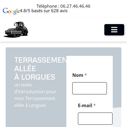
Téléphone :
06.27.46.46.46
4.8/5 basés sur 628 avis
TERRASSEMENT
ALLÉE
*
Nom
*
À LORGUES
C
o
un texte
d
d’introduction pour
e
*
mon Terrassement
allée à Lorgues
E-mail
*