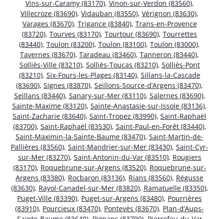
Vins-sur-Caramy (83170)
,
Vinon-sur-Verdon (83560)
,
Villecroze (83690)
,
Vidauban (83550)
,
Vérignon (83630)
,
Varages (83670)
,
Trigance (83840)
,
Trans-en-Provence
(83720)
,
Tourves (83170)
,
Tourtour (83690)
,
Tourrettes
(83440)
,
Toulon (83200)
,
Toulon (83100)
,
Toulon (83000)
,
Tavernes (83670)
,
Taradeau (83460)
,
Tanneron (83440)
,
Solliès-Ville (83210)
,
Solliès-Toucas (83210)
,
Solliès-Pont
(83210)
,
Six-Fours-les-Plages (83140)
,
Sillans-la-Cascade
(83690)
,
Signes (83870)
,
Seillons-Source-d’Argens (83470)
,
Seillans (83440)
,
Sanary-sur-Mer (83110)
,
Salernes (83690)
,
Sainte-Maxime (83120)
,
Sainte-Anastasie-sur-Issole (83136)
,
Saint-Zacharie (83640)
,
Saint-Tropez (83990)
,
Saint-Raphaël
(83700)
,
Saint-Raphaël (83530)
,
Saint-Paul-en-Forêt (83440)
,
Saint-Maximin-la-Sainte-Baume (83470)
,
Saint-Martin-de-
Pallières (83560)
,
Saint-Mandrier-sur-Mer (83430)
,
Saint-Cyr-
sur-Mer (83270)
,
Saint-Antonin-du-Var (83510)
,
Rougiers
(83170)
,
Roquebrune-sur-Argens (83520)
,
Roquebrune-sur-
Argens (83380)
,
Rocbaron (83136)
,
Rians (83560)
,
Régusse
(83630)
,
Rayol-Canadel-sur-Mer (83820)
,
Ramatuelle (83350)
,
Puget-Ville (83390)
,
Puget-sur-Argens (83480)
,
Pourrières
(83910)
,
Pourcieux (83470)
,
Pontevès (83670)
,
Plan-d’Aups-
Sainte-Baume (83640)
,
Pignans (83790)
,
Pierrefeu-du-Var