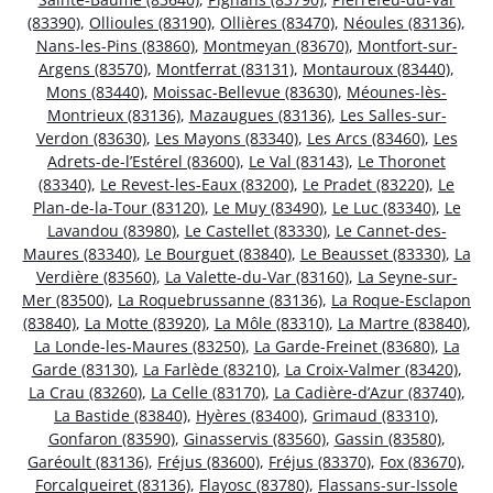
(83390)
,
Ollioules (83190)
,
Ollières (83470)
,
Néoules (83136)
,
Nans-les-Pins (83860)
,
Montmeyan (83670)
,
Montfort-sur-
Argens (83570)
,
Montferrat (83131)
,
Montauroux (83440)
,
Mons (83440)
,
Moissac-Bellevue (83630)
,
Méounes-lès-
Montrieux (83136)
,
Mazaugues (83136)
,
Les Salles-sur-
Verdon (83630)
,
Les Mayons (83340)
,
Les Arcs (83460)
,
Les
Adrets-de-l’Estérel (83600)
,
Le Val (83143)
,
Le Thoronet
(83340)
,
Le Revest-les-Eaux (83200)
,
Le Pradet (83220)
,
Le
Plan-de-la-Tour (83120)
,
Le Muy (83490)
,
Le Luc (83340)
,
Le
Lavandou (83980)
,
Le Castellet (83330)
,
Le Cannet-des-
Maures (83340)
,
Le Bourguet (83840)
,
Le Beausset (83330)
,
La
Verdière (83560)
,
La Valette-du-Var (83160)
,
La Seyne-sur-
Mer (83500)
,
La Roquebrussanne (83136)
,
La Roque-Esclapon
(83840)
,
La Motte (83920)
,
La Môle (83310)
,
La Martre (83840)
,
La Londe-les-Maures (83250)
,
La Garde-Freinet (83680)
,
La
Garde (83130)
,
La Farlède (83210)
,
La Croix-Valmer (83420)
,
La Crau (83260)
,
La Celle (83170)
,
La Cadière-d’Azur (83740)
,
La Bastide (83840)
,
Hyères (83400)
,
Grimaud (83310)
,
Gonfaron (83590)
,
Ginasservis (83560)
,
Gassin (83580)
,
Garéoult (83136)
,
Fréjus (83600)
,
Fréjus (83370)
,
Fox (83670)
,
Forcalqueiret (83136)
,
Flayosc (83780)
,
Flassans-sur-Issole