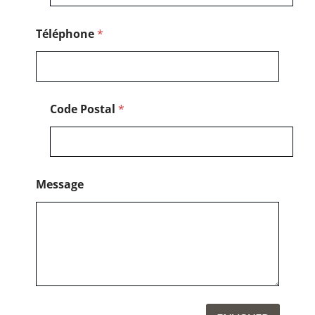
P
o
s
Téléphone
*
t
a
l
Code Postal
*
Message