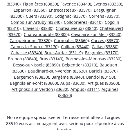
(83340)
,
Figanières (83830)
,
Fayence (83440)
,
Évenos (83330)
,
Esparron (83560)
,
Entrecasteaux (83570)
,
Draguignan
(83300)
,
Cuers (83390)
,
Cotignac (83570)
,
Correns (83570)
,
Comps-sur-Artuby (83840)
,
Collobrières (83610)
,
Cogolin
(83310)
,
Claviers (83830)
,
Châteauvieux (83840)
,
Châteauvert
(83670)
,
Châteaudouble (83300)
,
Cavalaire-sur-Mer (83240)
,
Carqueiranne (83320)
,
Carnoules (83660)
,
Carcès (83570)
,
Camps-la-Source (83170)
,
Callian (83440)
,
Callas (83830)
,
Cabasse (83340)
,
Brue-Auriac (83119)
,
Brignoles (83170)
,
Brenon (83840)
,
Bras (83149)
,
Bormes-les-Mimosas (83230)
,
Besse-sur-Issole (83890)
,
Belgentier (83210)
,
Bauduen
(83630)
,
Baudinard-sur-Verdon (83630)
,
Barjols (83670)
,
Bargemon (83830)
,
Bargème (83840)
,
Bandol (83150)
,
Bagnols-en-Forêt (83600)
,
Aups (83630)
,
Artigues (83560)
,
Artignosc-sur-Verdon (83630)
,
Ampus (83111)
,
Aiguines
(83630)
Notre équipe spécialisée en Terrassement allée à Lorgues –
83510 vous accompagnent avec sérieux pour répondre à vos
besoins.