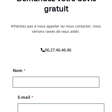
gratuit
N’hésitez pas à nous appeler ou nous contacter, nous
serions ravies de vous aider.
06.27.46.46.46
*
Nom
*
T
é
l
é
p
h
E-mail
*
o
n
e