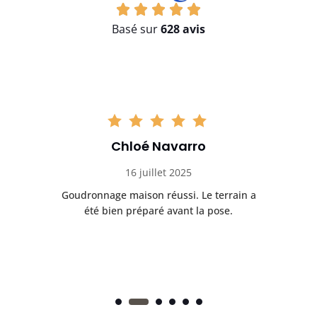
Basé sur
628 avis
Chloé Navarro
16 juillet 2025
Goudronnage maison réussi. Le terrain a
T
t
été bien préparé avant la pose.
n.