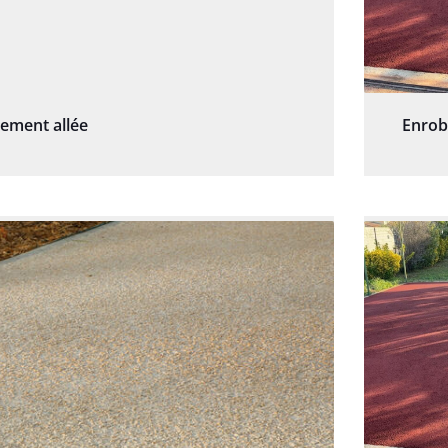
sement allée
Enrob