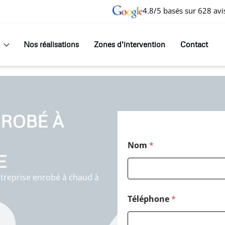
4.8/5 basés sur 628 avi
Nos réalisations
Zones d’intervention
Contact
ROBÉ À
Nom
*
E
treprise enrobé à chaud à
Téléphone
*