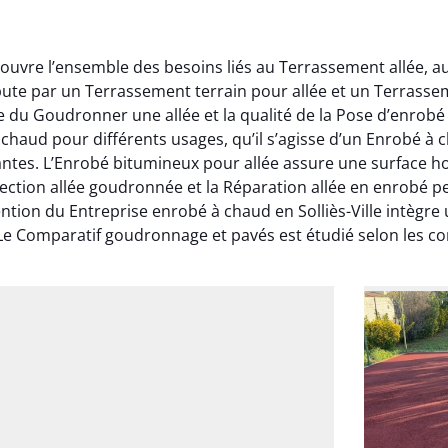
 couvre l’ensemble des besoins liés au Terrassement allée, 
bute par un Terrassement terrain pour allée et un Terrass
ite du Goudronner une allée et la qualité de la Pose d’enro
à chaud pour différents usages, qu’il s’agisse d’un Enrobé à
antes. L’Enrobé bitumineux pour allée assure une surface 
Réfection allée goudronnée et la Réparation allée en enrobé
ention du Entreprise enrobé à chaud en Solliès-Ville intègr
Le Comparatif goudronnage et pavés est étudié selon les con