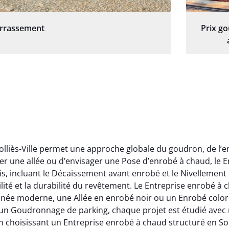
errassement
Prix g
olliès-Ville permet une approche globale du goudron, de l’
 une allée ou d’envisager une Pose d’enrobé à chaud, le En
, incluant le Décaissement avant enrobé et le Nivellement d
ilité et la durabilité du revêtement. Le Entreprise enrobé à ch
ée moderne, une Allée en enrobé noir ou un Enrobé coloré 
un Goudronnage de parking, chaque projet est étudié avec ri
n choisissant un Entreprise enrobé à chaud structuré en Soll