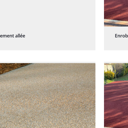
sement allée
Enrob