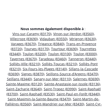
Nous sommes également disponible à
:
Vins-sur-Caramy (83170)
,
Vinon-sur-Verdon (83560)
,
Villecroze (83690)
,
Vidauban (83550)
,
Vérignon (83630)
,
Varages (83670)
,
Trigance (83840)
,
Trans-en-Provence
(83720)
,
Tourves (83170)
,
Tourtour (83690)
,
Tourrettes
(83440)
,
Toulon (83200)
,
Toulon (83100)
,
Toulon (83000)
,
Tavernes (83670)
,
Taradeau (83460)
,
Tanneron (83440)
,
Solliès-Ville (83210)
,
Solliès-Toucas (83210)
,
Solliès-Pont
(83210)
,
Six-Fours-les-Plages (83140)
,
Sillans-la-Cascade
(83690)
,
Signes (83870)
,
Seillons-Source-d’Argens (83470)
,
Seillans (83440)
,
Sanary-sur-Mer (83110)
,
Salernes (83690)
,
Sainte-Maxime (83120)
,
Sainte-Anastasie-sur-Issole (83136)
,
Saint-Zacharie (83640)
,
Saint-Tropez (83990)
,
Saint-Raphaël
(83700)
,
Saint-Raphaël (83530)
,
Saint-Paul-en-Forêt (83440)
,
Saint-Maximin-la-Sainte-Baume (83470)
,
Saint-Martin-de-
Pallières (83560)
,
Saint-Mandrier-sur-Mer (83430)
,
Saint-Cyr-