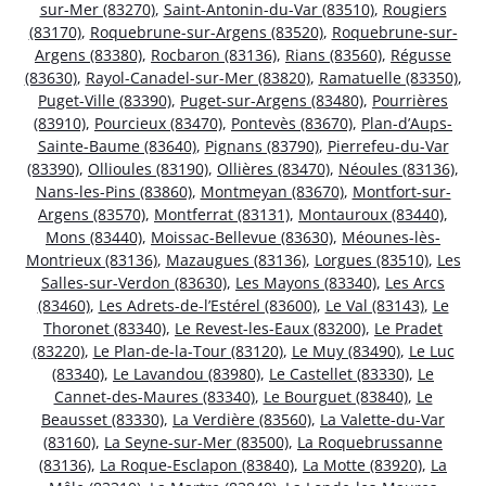
sur-Mer (83270)
,
Saint-Antonin-du-Var (83510)
,
Rougiers
(83170)
,
Roquebrune-sur-Argens (83520)
,
Roquebrune-sur-
Argens (83380)
,
Rocbaron (83136)
,
Rians (83560)
,
Régusse
(83630)
,
Rayol-Canadel-sur-Mer (83820)
,
Ramatuelle (83350)
,
Puget-Ville (83390)
,
Puget-sur-Argens (83480)
,
Pourrières
(83910)
,
Pourcieux (83470)
,
Pontevès (83670)
,
Plan-d’Aups-
Sainte-Baume (83640)
,
Pignans (83790)
,
Pierrefeu-du-Var
(83390)
,
Ollioules (83190)
,
Ollières (83470)
,
Néoules (83136)
,
Nans-les-Pins (83860)
,
Montmeyan (83670)
,
Montfort-sur-
Argens (83570)
,
Montferrat (83131)
,
Montauroux (83440)
,
Mons (83440)
,
Moissac-Bellevue (83630)
,
Méounes-lès-
Montrieux (83136)
,
Mazaugues (83136)
,
Lorgues (83510)
,
Les
Salles-sur-Verdon (83630)
,
Les Mayons (83340)
,
Les Arcs
(83460)
,
Les Adrets-de-l’Estérel (83600)
,
Le Val (83143)
,
Le
Thoronet (83340)
,
Le Revest-les-Eaux (83200)
,
Le Pradet
(83220)
,
Le Plan-de-la-Tour (83120)
,
Le Muy (83490)
,
Le Luc
(83340)
,
Le Lavandou (83980)
,
Le Castellet (83330)
,
Le
Cannet-des-Maures (83340)
,
Le Bourguet (83840)
,
Le
Beausset (83330)
,
La Verdière (83560)
,
La Valette-du-Var
(83160)
,
La Seyne-sur-Mer (83500)
,
La Roquebrussanne
(83136)
,
La Roque-Esclapon (83840)
,
La Motte (83920)
,
La