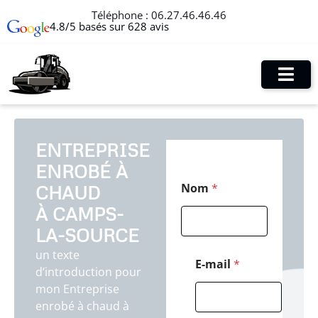
Téléphone :
06.27.46.46.46
4.8/5 basés sur 628 avis
ENTREPRISE
ENROBÉ À
C
Nom
*
CHAUD
o
d
À CAMPS-
e
T
LA-SOURCE
é
un texte
l
E-mail
*
d’introduction pour
é
p
mon Entreprise
h
enrobé à chaud à
o