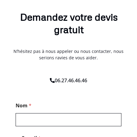
Demandez votre devis
gratuit
N’hésitez pas à nous appeler ou nous contacter, nous
serions ravies de vous aider.
06.27.46.46.46
C
Nom
*
o
d
e
*