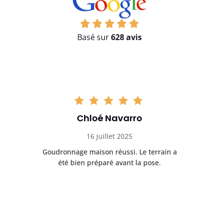
Basé sur
628 avis
Chloé Navarro
16 juillet 2025
Goudronnage maison réussi. Le terrain a
T
t
été bien préparé avant la pose.
n.