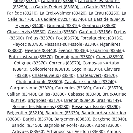
Môle (83310)
,
La Martre (83840)
,
La Londe-les-Maures
(83250)
,
La Garde-Freinet (83680)
,
La Garde (83130)
,
La
Farlède (83210)
,
La Croix-Valmer (83420)
,
La Crau (83260)
,
La
Celle (83170)
,
La Cadière-d’Azur (83740)
,
La Bastide (83840)
,
Hyères (83400)
,
Grimaud (83310)
,
Gonfaron (83590)
,
Ginasservis (83560)
,
Gassin (83580)
,
Garéoult (83136)
,
Fréjus
(83600)
,
Fréjus (83370)
,
Fox (83670)
,
Forcalqueiret (83136)
,
Flayosc (83780)
,
Flassans-sur-Issole (83340)
,
Figanières
(83830)
,
Fayence (83440)
,
Évenos (83330)
,
Esparron (83560)
,
Entrecasteaux (83570)
,
Draguignan (83300)
,
Cuers (83390)
,
Cotignac (83570)
,
Correns (83570)
,
Comps-sur-Artuby
(83840)
,
Collobrières (83610)
,
Cogolin (83310)
,
Claviers
(83830)
,
Châteauvieux (83840)
,
Châteauvert (83670)
,
Châteaudouble (83300)
,
Cavalaire-sur-Mer (83240)
,
Carqueiranne (83320)
,
Carnoules (83660)
,
Carcès (83570)
,
Callian (83440)
,
Callas (83830)
,
Cabasse (83340)
,
Brue-Auriac
(83119)
,
Brignoles (83170)
,
Brenon (83840)
,
Bras (83149)
,
Bormes-les-Mimosas (83230)
,
Besse-sur-Issole (83890)
,
Belgentier (83210)
,
Bauduen (83630)
,
Baudinard-sur-Verdon
(83630)
,
Barjols (83670)
,
Bargemon (83830)
,
Bargème (83840)
,
Bandol (83150)
,
Bagnols-en-Forêt (83600)
,
Aups (83630)
,
Artigues (83560)
,
Artignosc-sur-Verdon (83630)
,
Ampus