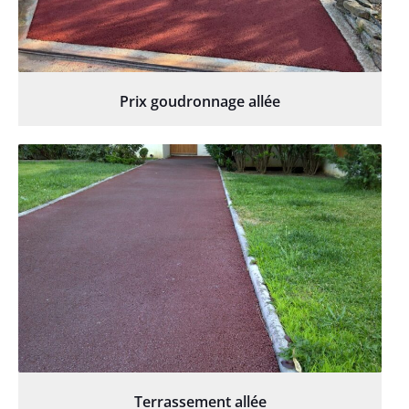
Prix goudronnage allée
Terrassement allée