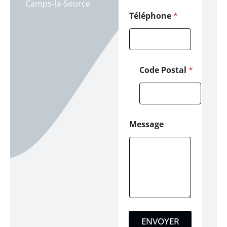
Camps-la-Source
n
e
Téléphone
*
C
o
d
e
Code Postal
*
Message
ENVOYER