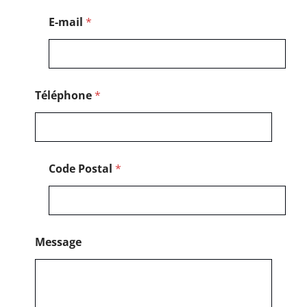
g
e
E-mail
*
N
o
m
E
-
m
Téléphone
*
a
i
l
Code Postal
*
Message