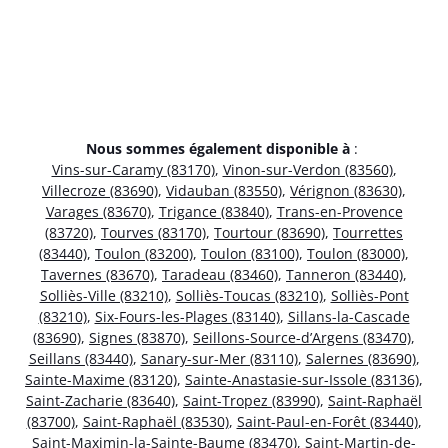
Nous sommes également disponible à
:
Vins-sur-Caramy (83170)
,
Vinon-sur-Verdon (83560)
,
Villecroze (83690)
,
Vidauban (83550)
,
Vérignon (83630)
,
Varages (83670)
,
Trigance (83840)
,
Trans-en-Provence
(83720)
,
Tourves (83170)
,
Tourtour (83690)
,
Tourrettes
(83440)
,
Toulon (83200)
,
Toulon (83100)
,
Toulon (83000)
,
Tavernes (83670)
,
Taradeau (83460)
,
Tanneron (83440)
,
Solliès-Ville (83210)
,
Solliès-Toucas (83210)
,
Solliès-Pont
(83210)
,
Six-Fours-les-Plages (83140)
,
Sillans-la-Cascade
(83690)
,
Signes (83870)
,
Seillons-Source-d’Argens (83470)
,
Seillans (83440)
,
Sanary-sur-Mer (83110)
,
Salernes (83690)
,
Sainte-Maxime (83120)
,
Sainte-Anastasie-sur-Issole (83136)
,
Saint-Zacharie (83640)
,
Saint-Tropez (83990)
,
Saint-Raphaël
(83700)
,
Saint-Raphaël (83530)
,
Saint-Paul-en-Forêt (83440)
,
Saint-Maximin-la-Sainte-Baume (83470)
,
Saint-Martin-de-