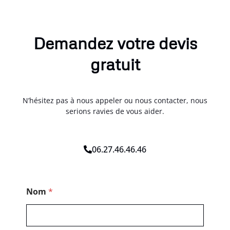
Demandez votre devis
gratuit
N’hésitez pas à nous appeler ou nous contacter, nous
serions ravies de vous aider.
06.27.46.46.46
M
Nom
*
e
s
s
a