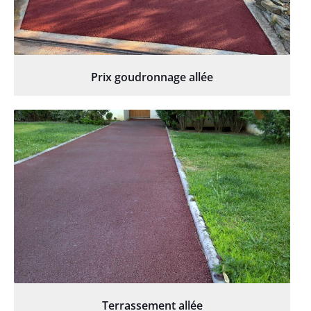
Prix goudronnage allée
Terrassement allée