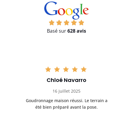
Basé sur
628 avis
Chloé Navarro
16 juillet 2025
Goudronnage maison réussi. Le terrain a
T
t
été bien préparé avant la pose.
n.