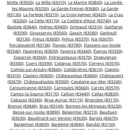
Motte (83920)
,
La Môle (83310)
,
La Martre (83840)
,
La Londe-
les-Maures (83250)
,
La Garde-Freinet (83680)
,
La Garde
(83130)
,
La Farlède (83210)
,
La Croix-Valmer (83420)
,
La Crau
(83260)
,
La Celle (83170)
,
La Cadière-d’Azur (83740)
,
La
Bastide (83840)
,
Hyères (83400)
,
Grimaud (83310)
,
Gonfaron
(83590)
,
Ginasservis (83560)
,
Gassin (83580)
,
Garéoult
(83136)
,
Fréjus (83600)
,
Fréjus (83370)
,
Fox (83670)
,
Forcalqueiret (83136)
,
Flayosc (83780)
,
Flassans-sur-Issole
(83340)
,
Figanières (83830)
,
Fayence (83440)
,
Évenos (83330)
,
Esparron (83560)
,
Entrecasteaux (83570)
,
Draguignan
(83300)
,
Cuers (83390)
,
Cotignac (83570)
,
Correns (83570)
,
Comps-sur-Artuby (83840)
,
Collobrières (83610)
,
Cogolin
(83310)
,
Claviers (83830)
,
Châteauvieux (83840)
,
Châteauvert
(83670)
,
Châteaudouble (83300)
,
Cavalaire-sur-Mer (83240)
,
Carqueiranne (83320)
,
Carnoules (83660)
,
Carcès (83570)
,
Camps-la-Source (83170)
,
Callian (83440)
,
Callas (83830)
,
Cabasse (83340)
,
Brue-Auriac (83119)
,
Brignoles (83170)
,
Brenon (83840)
,
Bras (83149)
,
Bormes-les-Mimosas (83230)
,
Besse-sur-Issole (83890)
,
Belgentier (83210)
,
Bauduen
(83630)
,
Baudinard-sur-Verdon (83630)
,
Barjols (83670)
,
Bargemon (83830)
,
Bargème (83840)
,
Bandol (83150)
,