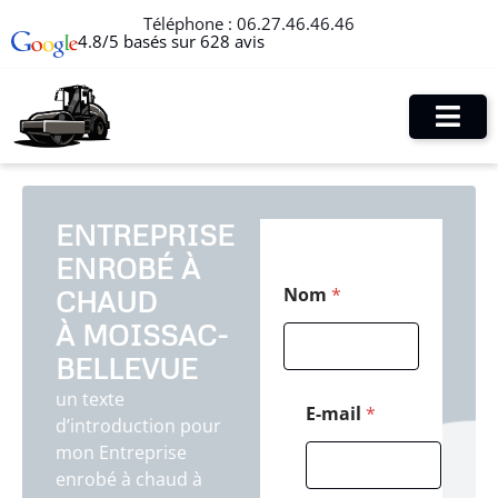
Téléphone :
06.27.46.46.46
4.8/5 basés sur 628 avis
ENTREPRISE
ENROBÉ À
*
Nom
*
CHAUD
*
*
À MOISSAC-
BELLEVUE
un texte
E-mail
*
d’introduction pour
mon Entreprise
enrobé à chaud à