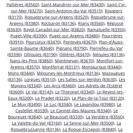
Pallières (83560)
,
Saint-Mandrier-sur-Mer (83430)
,
Saint-Cyr-
sur-Mer (83270)
,
Saint-Antonin-du-Var (83510)
,
Rougiers
(83170)
,
Roquebrune-sur-Argens (83520)
,
Roquebrune-sur-
Argens (83380)
,
Rocbaron (83136)
,
Rians (83560)
,
Régusse
(83630)
,
Rayol-Canadel-sur-Mer (83820)
,
Ramatuelle (83350)
,
Puget-Ville (83390)
,
Puget-sur-Argens (83480)
,
Pourrières
(83910)
,
Pourcieux (83470)
,
Pontevès (83670)
,
Plan-d’Aups-
Sainte-Baume (83640)
,
Pignans (83790)
,
Pierrefeu-du-Var
(83390)
,
Ollioules (83190)
,
Ollières (83470)
,
Néoules (83136)
,
Nans-les-Pins (83860)
,
Montmeyan (83670)
,
Montfort-sur-
Argens (83570)
,
Montferrat (83131)
,
Montauroux (83440)
,
Mons (83440)
,
Méounes-lès-Montrieux (83136)
,
Mazaugues
(83136)
,
Lorgues (83510)
,
Les Salles-sur-Verdon (83630)
,
Les
Mayons (83340)
,
Les Arcs (83460)
,
Les Adrets-de-l’Estérel
(83600)
,
Le Val (83143)
,
Le Thoronet (83340)
,
Le Revest-les-
Eaux (83200)
,
Le Pradet (83220)
,
Le Plan-de-la-Tour (83120)
,
Le Muy (83490)
,
Le Luc (83340)
,
Le Lavandou (83980)
,
Le
Castellet (83330)
,
Le Cannet-des-Maures (83340)
,
Le
Bourguet (83840)
,
Le Beausset (83330)
,
La Verdière (83560)
,
La Valette-du-Var (83160)
,
La Seyne-sur-Mer (83500)
,
La
Roquebrussanne (83136)
,
La Roque-Esclapon (83840)
,
La