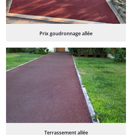
Prix goudronnage allée
Terrassement allée