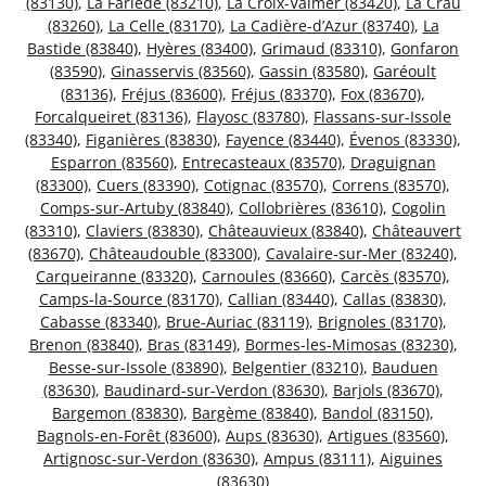
(83130)
,
La Farlède (83210)
,
La Croix-Valmer (83420)
,
La Crau
(83260)
,
La Celle (83170)
,
La Cadière-d’Azur (83740)
,
La
Bastide (83840)
,
Hyères (83400)
,
Grimaud (83310)
,
Gonfaron
(83590)
,
Ginasservis (83560)
,
Gassin (83580)
,
Garéoult
(83136)
,
Fréjus (83600)
,
Fréjus (83370)
,
Fox (83670)
,
Forcalqueiret (83136)
,
Flayosc (83780)
,
Flassans-sur-Issole
(83340)
,
Figanières (83830)
,
Fayence (83440)
,
Évenos (83330)
,
Esparron (83560)
,
Entrecasteaux (83570)
,
Draguignan
(83300)
,
Cuers (83390)
,
Cotignac (83570)
,
Correns (83570)
,
Comps-sur-Artuby (83840)
,
Collobrières (83610)
,
Cogolin
(83310)
,
Claviers (83830)
,
Châteauvieux (83840)
,
Châteauvert
(83670)
,
Châteaudouble (83300)
,
Cavalaire-sur-Mer (83240)
,
Carqueiranne (83320)
,
Carnoules (83660)
,
Carcès (83570)
,
Camps-la-Source (83170)
,
Callian (83440)
,
Callas (83830)
,
Cabasse (83340)
,
Brue-Auriac (83119)
,
Brignoles (83170)
,
Brenon (83840)
,
Bras (83149)
,
Bormes-les-Mimosas (83230)
,
Besse-sur-Issole (83890)
,
Belgentier (83210)
,
Bauduen
(83630)
,
Baudinard-sur-Verdon (83630)
,
Barjols (83670)
,
Bargemon (83830)
,
Bargème (83840)
,
Bandol (83150)
,
Bagnols-en-Forêt (83600)
,
Aups (83630)
,
Artigues (83560)
,
Artignosc-sur-Verdon (83630)
,
Ampus (83111)
,
Aiguines
(83630)