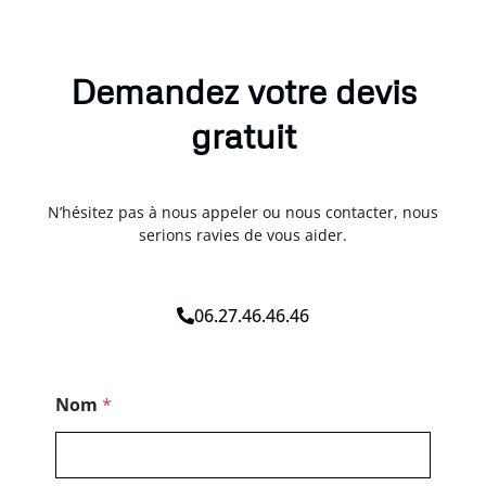
Demandez votre devis
gratuit
N’hésitez pas à nous appeler ou nous contacter, nous
serions ravies de vous aider.
06.27.46.46.46
N
Nom
*
o
m
C
o