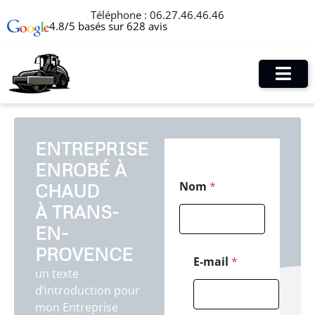
Téléphone :
06.27.46.46.46
4.8/5 basés sur 628 avis
ENTREPRISE
ENROBÉ À
*
Nom
*
CHAUD
C
o
À TRANS-
d
e
EN-
*
PROVENCE
E-mail
*
un texte
d’introduction pour
mon Entreprise