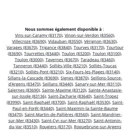
Nous sommes également disponible à
:
Vins-sur-Caramy (83170)
,
Vinon-sur-Verdon (83560)
,
Villecroze (83690)
,
Vidauban (83550)
,
Vérignon (83630)
,
Varages (83670)
,
Trigance (83840)
,
Tourves (83170)
,
Tourtour
(83690)
,
Tourrettes (83440)
,
Toulon (83200)
,
Toulon (83100)
,
Toulon (83000)
,
Tavernes (83670)
,
Taradeau (83460)
,
Tanneron (83440)
,
Solliès-Ville (83210)
,
Solliès-Toucas
(83210)
,
Solliès-Pont (83210)
,
Six-Fours-les-Plages (83140)
,
Sillans-la-Cascade (83690)
,
Signes (83870)
,
Seillons-Source-
d’Argens (83470)
,
Seillans (83440)
,
Sanary-sur-Mer (83110)
,
Salernes (83690)
,
Sainte-Maxime (83120)
,
Sainte-Anastasie-
sur-Issole (83136)
,
Saint-Zacharie (83640)
,
Saint-Tropez
(83990)
,
Saint-Raphaël (83700)
,
Saint-Raphaël (83530)
,
Saint-
Paul-en-Forêt (83440)
,
Saint-Maximin-la-Sainte-Baume
(83470)
,
Saint-Martin-de-Pallières (83560)
,
Saint-Mandrier-
sur-Mer (83430)
,
Saint-Cyr-sur-Mer (83270)
,
Saint-Antonin-
du-Var (83510)
,
Rougiers (83170)
,
Roquebrune-sur-Argens