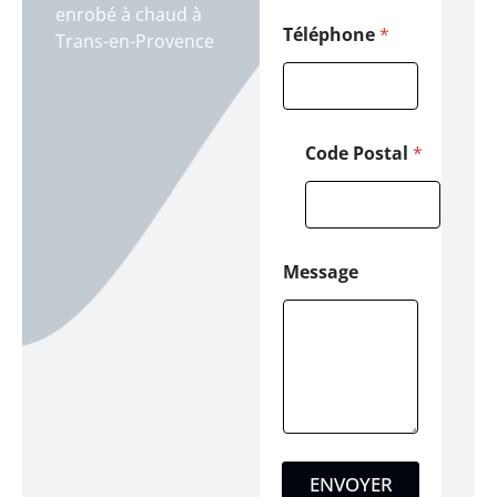
enrobé à chaud à
Téléphone
*
Trans-en-Provence
Code Postal
*
Message
ENVOYER