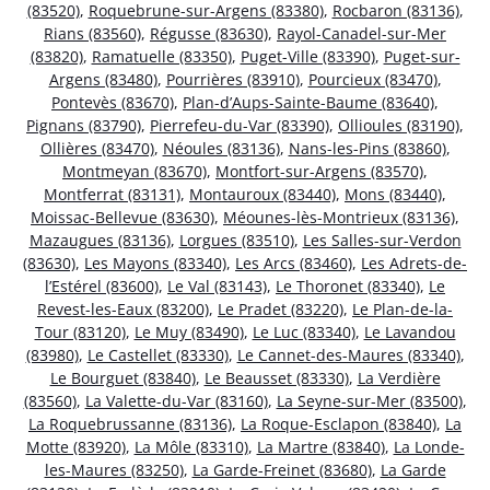
(83520)
,
Roquebrune-sur-Argens (83380)
,
Rocbaron (83136)
,
Rians (83560)
,
Régusse (83630)
,
Rayol-Canadel-sur-Mer
(83820)
,
Ramatuelle (83350)
,
Puget-Ville (83390)
,
Puget-sur-
Argens (83480)
,
Pourrières (83910)
,
Pourcieux (83470)
,
Pontevès (83670)
,
Plan-d’Aups-Sainte-Baume (83640)
,
Pignans (83790)
,
Pierrefeu-du-Var (83390)
,
Ollioules (83190)
,
Ollières (83470)
,
Néoules (83136)
,
Nans-les-Pins (83860)
,
Montmeyan (83670)
,
Montfort-sur-Argens (83570)
,
Montferrat (83131)
,
Montauroux (83440)
,
Mons (83440)
,
Moissac-Bellevue (83630)
,
Méounes-lès-Montrieux (83136)
,
Mazaugues (83136)
,
Lorgues (83510)
,
Les Salles-sur-Verdon
(83630)
,
Les Mayons (83340)
,
Les Arcs (83460)
,
Les Adrets-de-
l’Estérel (83600)
,
Le Val (83143)
,
Le Thoronet (83340)
,
Le
Revest-les-Eaux (83200)
,
Le Pradet (83220)
,
Le Plan-de-la-
Tour (83120)
,
Le Muy (83490)
,
Le Luc (83340)
,
Le Lavandou
(83980)
,
Le Castellet (83330)
,
Le Cannet-des-Maures (83340)
,
Le Bourguet (83840)
,
Le Beausset (83330)
,
La Verdière
(83560)
,
La Valette-du-Var (83160)
,
La Seyne-sur-Mer (83500)
,
La Roquebrussanne (83136)
,
La Roque-Esclapon (83840)
,
La
Motte (83920)
,
La Môle (83310)
,
La Martre (83840)
,
La Londe-
les-Maures (83250)
,
La Garde-Freinet (83680)
,
La Garde