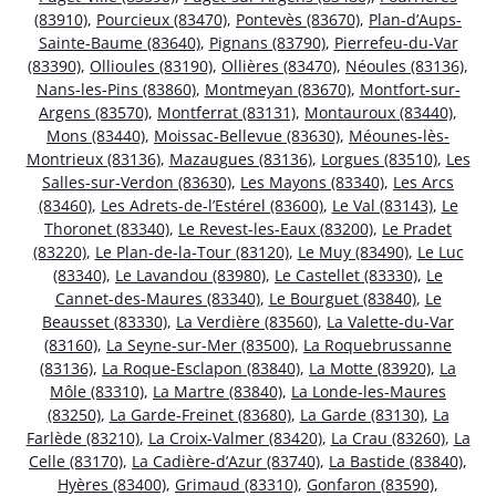
(83910)
,
Pourcieux (83470)
,
Pontevès (83670)
,
Plan-d’Aups-
Sainte-Baume (83640)
,
Pignans (83790)
,
Pierrefeu-du-Var
(83390)
,
Ollioules (83190)
,
Ollières (83470)
,
Néoules (83136)
,
Nans-les-Pins (83860)
,
Montmeyan (83670)
,
Montfort-sur-
Argens (83570)
,
Montferrat (83131)
,
Montauroux (83440)
,
Mons (83440)
,
Moissac-Bellevue (83630)
,
Méounes-lès-
Montrieux (83136)
,
Mazaugues (83136)
,
Lorgues (83510)
,
Les
Salles-sur-Verdon (83630)
,
Les Mayons (83340)
,
Les Arcs
(83460)
,
Les Adrets-de-l’Estérel (83600)
,
Le Val (83143)
,
Le
Thoronet (83340)
,
Le Revest-les-Eaux (83200)
,
Le Pradet
(83220)
,
Le Plan-de-la-Tour (83120)
,
Le Muy (83490)
,
Le Luc
(83340)
,
Le Lavandou (83980)
,
Le Castellet (83330)
,
Le
Cannet-des-Maures (83340)
,
Le Bourguet (83840)
,
Le
Beausset (83330)
,
La Verdière (83560)
,
La Valette-du-Var
(83160)
,
La Seyne-sur-Mer (83500)
,
La Roquebrussanne
(83136)
,
La Roque-Esclapon (83840)
,
La Motte (83920)
,
La
Môle (83310)
,
La Martre (83840)
,
La Londe-les-Maures
(83250)
,
La Garde-Freinet (83680)
,
La Garde (83130)
,
La
Farlède (83210)
,
La Croix-Valmer (83420)
,
La Crau (83260)
,
La
Celle (83170)
,
La Cadière-d’Azur (83740)
,
La Bastide (83840)
,
Hyères (83400)
,
Grimaud (83310)
,
Gonfaron (83590)
,