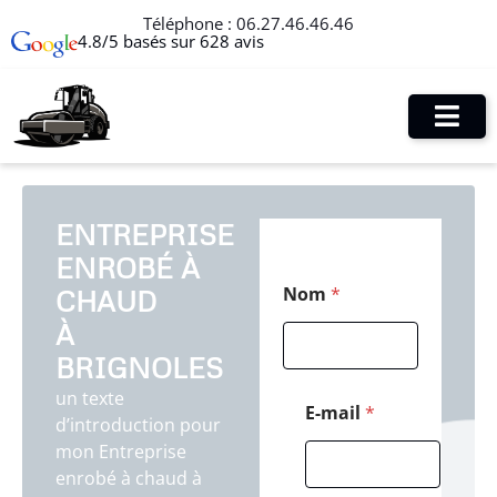
Téléphone :
06.27.46.46.46
4.8/5 basés sur 628 avis
ENTREPRISE
ENROBÉ À
E
Nom
*
CHAUD
-
m
À
a
i
BRIGNOLES
l
un texte
C
E-mail
*
d’introduction pour
o
d
mon Entreprise
e
enrobé à chaud à
N