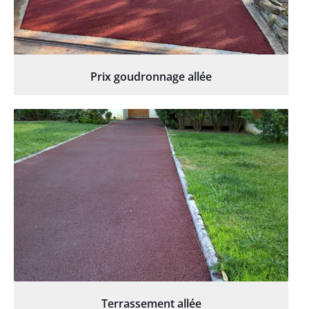
Prix goudronnage allée
Terrassement allée