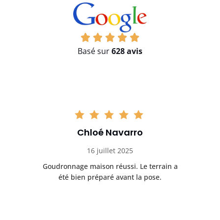
Basé sur
628 avis
Chloé Navarro
16 juillet 2025
Goudronnage maison réussi. Le terrain a
T
t
été bien préparé avant la pose.
n.