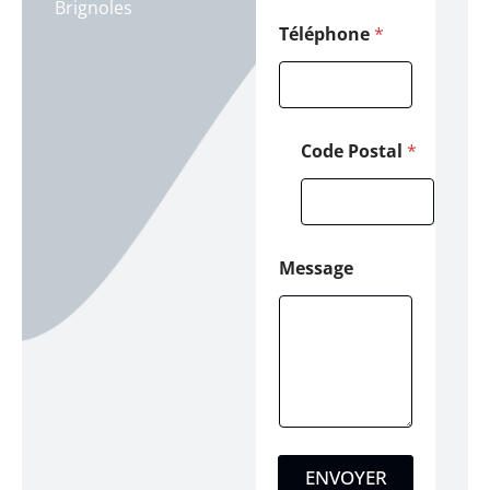
Brignoles
o
m
Téléphone
*
Code Postal
*
Message
ENVOYER