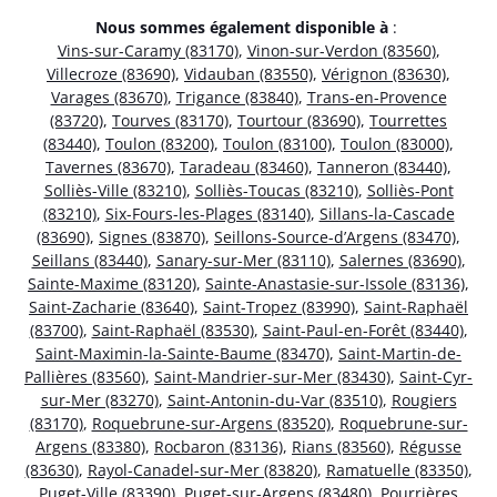
Nous sommes également disponible à
:
Vins-sur-Caramy (83170)
,
Vinon-sur-Verdon (83560)
,
Villecroze (83690)
,
Vidauban (83550)
,
Vérignon (83630)
,
Varages (83670)
,
Trigance (83840)
,
Trans-en-Provence
(83720)
,
Tourves (83170)
,
Tourtour (83690)
,
Tourrettes
(83440)
,
Toulon (83200)
,
Toulon (83100)
,
Toulon (83000)
,
Tavernes (83670)
,
Taradeau (83460)
,
Tanneron (83440)
,
Solliès-Ville (83210)
,
Solliès-Toucas (83210)
,
Solliès-Pont
(83210)
,
Six-Fours-les-Plages (83140)
,
Sillans-la-Cascade
(83690)
,
Signes (83870)
,
Seillons-Source-d’Argens (83470)
,
Seillans (83440)
,
Sanary-sur-Mer (83110)
,
Salernes (83690)
,
Sainte-Maxime (83120)
,
Sainte-Anastasie-sur-Issole (83136)
,
Saint-Zacharie (83640)
,
Saint-Tropez (83990)
,
Saint-Raphaël
(83700)
,
Saint-Raphaël (83530)
,
Saint-Paul-en-Forêt (83440)
,
Saint-Maximin-la-Sainte-Baume (83470)
,
Saint-Martin-de-
Pallières (83560)
,
Saint-Mandrier-sur-Mer (83430)
,
Saint-Cyr-
sur-Mer (83270)
,
Saint-Antonin-du-Var (83510)
,
Rougiers
(83170)
,
Roquebrune-sur-Argens (83520)
,
Roquebrune-sur-
Argens (83380)
,
Rocbaron (83136)
,
Rians (83560)
,
Régusse
(83630)
,
Rayol-Canadel-sur-Mer (83820)
,
Ramatuelle (83350)
,
Puget-Ville (83390)
,
Puget-sur-Argens (83480)
,
Pourrières