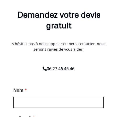
Demandez votre devis
gratuit
N’hésitez pas à nous appeler ou nous contacter, nous
serions ravies de vous aider.
06.27.46.46.46
C
Nom
*
o
d
e
*
*