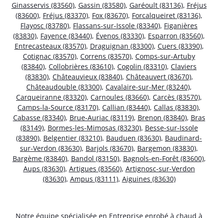
Ginasservis (83560)
,
Gassin (83580)
,
Garéoult (83136)
,
Fréjus
(83600)
,
Fréjus (83370)
,
Fox (83670)
,
Forcalqueiret (83136)
,
Flayosc (83780)
,
Flassans-sur-Issole (83340)
,
Figanières
(83830)
,
Fayence (83440)
,
Évenos (83330)
,
Esparron (83560)
,
Entrecasteaux (83570)
,
Draguignan (83300)
,
Cuers (83390)
,
Cotignac (83570)
,
Correns (83570)
,
Comps-sur-Artuby
(83840)
,
Collobrières (83610)
,
Cogolin (83310)
,
Claviers
(83830)
,
Châteauvieux (83840)
,
Châteauvert (83670)
,
Châteaudouble (83300)
,
Cavalaire-sur-Mer (83240)
,
Carqueiranne (83320)
,
Carnoules (83660)
,
Carcès (83570)
,
Camps-la-Source (83170)
,
Callian (83440)
,
Callas (83830)
,
Cabasse (83340)
,
Brue-Auriac (83119)
,
Brenon (83840)
,
Bras
(83149)
,
Bormes-les-Mimosas (83230)
,
Besse-sur-Issole
(83890)
,
Belgentier (83210)
,
Bauduen (83630)
,
Baudinard-
sur-Verdon (83630)
,
Barjols (83670)
,
Bargemon (83830)
,
Bargème (83840)
,
Bandol (83150)
,
Bagnols-en-Forêt (83600)
,
Aups (83630)
,
Artigues (83560)
,
Artignosc-sur-Verdon
(83630)
,
Ampus (83111)
,
Aiguines (83630)
Notre équipe spécialisée en Entreprise enrobé à chaud à