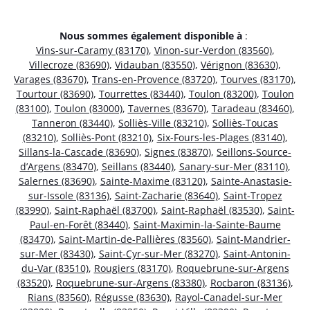
Nous sommes également disponible à
:
Vins-sur-Caramy (83170)
,
Vinon-sur-Verdon (83560)
,
Villecroze (83690)
,
Vidauban (83550)
,
Vérignon (83630)
,
Varages (83670)
,
Trans-en-Provence (83720)
,
Tourves (83170)
,
Tourtour (83690)
,
Tourrettes (83440)
,
Toulon (83200)
,
Toulon
(83100)
,
Toulon (83000)
,
Tavernes (83670)
,
Taradeau (83460)
,
Tanneron (83440)
,
Solliès-Ville (83210)
,
Solliès-Toucas
(83210)
,
Solliès-Pont (83210)
,
Six-Fours-les-Plages (83140)
,
Sillans-la-Cascade (83690)
,
Signes (83870)
,
Seillons-Source-
d’Argens (83470)
,
Seillans (83440)
,
Sanary-sur-Mer (83110)
,
Salernes (83690)
,
Sainte-Maxime (83120)
,
Sainte-Anastasie-
sur-Issole (83136)
,
Saint-Zacharie (83640)
,
Saint-Tropez
(83990)
,
Saint-Raphaël (83700)
,
Saint-Raphaël (83530)
,
Saint-
Paul-en-Forêt (83440)
,
Saint-Maximin-la-Sainte-Baume
(83470)
,
Saint-Martin-de-Pallières (83560)
,
Saint-Mandrier-
sur-Mer (83430)
,
Saint-Cyr-sur-Mer (83270)
,
Saint-Antonin-
du-Var (83510)
,
Rougiers (83170)
,
Roquebrune-sur-Argens
(83520)
,
Roquebrune-sur-Argens (83380)
,
Rocbaron (83136)
,
Rians (83560)
,
Régusse (83630)
,
Rayol-Canadel-sur-Mer