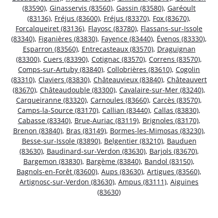
(83590)
,
Ginasservis (83560)
,
Gassin (83580)
,
Garéoult
(83136)
,
Fréjus (83600)
,
Fréjus (83370)
,
Fox (83670)
,
Forcalqueiret (83136)
,
Flayosc (83780)
,
Flassans-sur-Issole
(83340)
,
Figanières (83830)
,
Fayence (83440)
,
Évenos (83330)
,
Esparron (83560)
,
Entrecasteaux (83570)
,
Draguignan
(83300)
,
Cuers (83390)
,
Cotignac (83570)
,
Correns (83570)
,
Comps-sur-Artuby (83840)
,
Collobrières (83610)
,
Cogolin
(83310)
,
Claviers (83830)
,
Châteauvieux (83840)
,
Châteauvert
(83670)
,
Châteaudouble (83300)
,
Cavalaire-sur-Mer (83240)
,
Carqueiranne (83320)
,
Carnoules (83660)
,
Carcès (83570)
,
Camps-la-Source (83170)
,
Callian (83440)
,
Callas (83830)
,
Cabasse (83340)
,
Brue-Auriac (83119)
,
Brignoles (83170)
,
Brenon (83840)
,
Bras (83149)
,
Bormes-les-Mimosas (83230)
,
Besse-sur-Issole (83890)
,
Belgentier (83210)
,
Bauduen
(83630)
,
Baudinard-sur-Verdon (83630)
,
Barjols (83670)
,
Bargemon (83830)
,
Bargème (83840)
,
Bandol (83150)
,
Bagnols-en-Forêt (83600)
,
Aups (83630)
,
Artigues (83560)
,
Artignosc-sur-Verdon (83630)
,
Ampus (83111)
,
Aiguines
(83630)