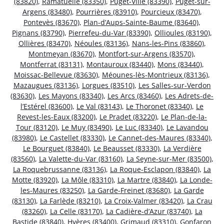
(83820)
,
Ramatuelle (83350)
,
Puget-Ville (83390)
,
Puget-sur-
Argens (83480)
,
Pourrières (83910)
,
Pourcieux (83470)
,
Pontevès (83670)
,
Plan-d’Aups-Sainte-Baume (83640)
,
Pignans (83790)
,
Pierrefeu-du-Var (83390)
,
Ollioules (83190)
,
Ollières (83470)
,
Néoules (83136)
,
Nans-les-Pins (83860)
,
Montmeyan (83670)
,
Montfort-sur-Argens (83570)
,
Montferrat (83131)
,
Montauroux (83440)
,
Mons (83440)
,
Moissac-Bellevue (83630)
,
Méounes-lès-Montrieux (83136)
,
Mazaugues (83136)
,
Lorgues (83510)
,
Les Salles-sur-Verdon
(83630)
,
Les Mayons (83340)
,
Les Arcs (83460)
,
Les Adrets-de-
l’Estérel (83600)
,
Le Val (83143)
,
Le Thoronet (83340)
,
Le
Revest-les-Eaux (83200)
,
Le Pradet (83220)
,
Le Plan-de-la-
Tour (83120)
,
Le Muy (83490)
,
Le Luc (83340)
,
Le Lavandou
(83980)
,
Le Castellet (83330)
,
Le Cannet-des-Maures (83340)
,
Le Bourguet (83840)
,
Le Beausset (83330)
,
La Verdière
(83560)
,
La Valette-du-Var (83160)
,
La Seyne-sur-Mer (83500)
,
La Roquebrussanne (83136)
,
La Roque-Esclapon (83840)
,
La
Motte (83920)
,
La Môle (83310)
,
La Martre (83840)
,
La Londe-
les-Maures (83250)
,
La Garde-Freinet (83680)
,
La Garde
(83130)
,
La Farlède (83210)
,
La Croix-Valmer (83420)
,
La Crau
(83260)
,
La Celle (83170)
,
La Cadière-d’Azur (83740)
,
La
Bastide (83840)
,
Hyères (83400)
,
Grimaud (83310)
,
Gonfaron