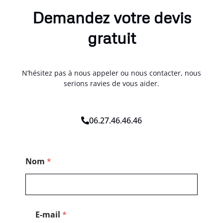
Demandez votre devis
gratuit
N’hésitez pas à nous appeler ou nous contacter, nous
serions ravies de vous aider.
06.27.46.46.46
T
Nom
*
é
l
é
p
h
o
E-mail
*
n