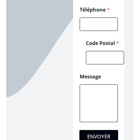
l
M
Téléphone
*
e
s
s
a
g
Code Postal
*
e
Message
ENVOYER