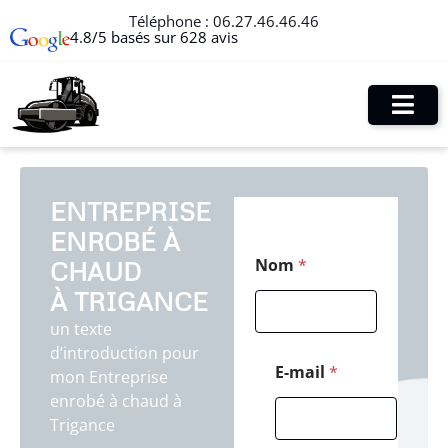
Téléphone :
06.27.46.46.46
4.8/5 basés sur 628 avis
ENTREPRISE
ENROBÉ À
E
Nom
*
CHAUD
-
m
À TRIGANCE
a
i
un texte
l
d’introduction pour
P
E-mail
*
mon Entreprise
o
enrobé à chaud à
s
t
Trigance
a