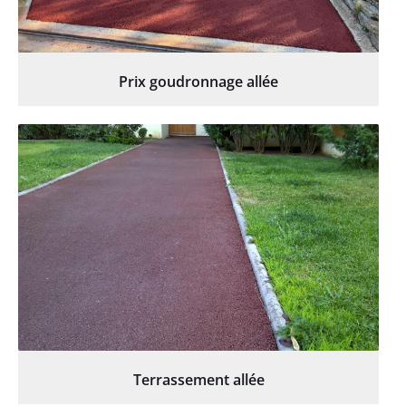
Prix goudronnage allée
Terrassement allée