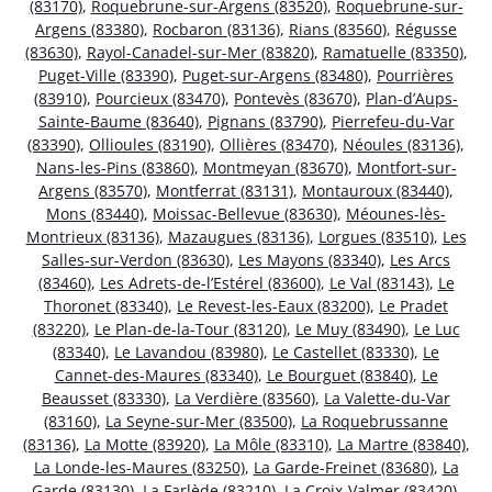
(83170)
,
Roquebrune-sur-Argens (83520)
,
Roquebrune-sur-
Argens (83380)
,
Rocbaron (83136)
,
Rians (83560)
,
Régusse
(83630)
,
Rayol-Canadel-sur-Mer (83820)
,
Ramatuelle (83350)
,
Puget-Ville (83390)
,
Puget-sur-Argens (83480)
,
Pourrières
(83910)
,
Pourcieux (83470)
,
Pontevès (83670)
,
Plan-d’Aups-
Sainte-Baume (83640)
,
Pignans (83790)
,
Pierrefeu-du-Var
(83390)
,
Ollioules (83190)
,
Ollières (83470)
,
Néoules (83136)
,
Nans-les-Pins (83860)
,
Montmeyan (83670)
,
Montfort-sur-
Argens (83570)
,
Montferrat (83131)
,
Montauroux (83440)
,
Mons (83440)
,
Moissac-Bellevue (83630)
,
Méounes-lès-
Montrieux (83136)
,
Mazaugues (83136)
,
Lorgues (83510)
,
Les
Salles-sur-Verdon (83630)
,
Les Mayons (83340)
,
Les Arcs
(83460)
,
Les Adrets-de-l’Estérel (83600)
,
Le Val (83143)
,
Le
Thoronet (83340)
,
Le Revest-les-Eaux (83200)
,
Le Pradet
(83220)
,
Le Plan-de-la-Tour (83120)
,
Le Muy (83490)
,
Le Luc
(83340)
,
Le Lavandou (83980)
,
Le Castellet (83330)
,
Le
Cannet-des-Maures (83340)
,
Le Bourguet (83840)
,
Le
Beausset (83330)
,
La Verdière (83560)
,
La Valette-du-Var
(83160)
,
La Seyne-sur-Mer (83500)
,
La Roquebrussanne
(83136)
,
La Motte (83920)
,
La Môle (83310)
,
La Martre (83840)
,
La Londe-les-Maures (83250)
,
La Garde-Freinet (83680)
,
La
Garde (83130)
,
La Farlède (83210)
,
La Croix-Valmer (83420)
,