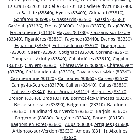
La Crau (83260)
,
La Celle (83170)
,
La Cadière-d’Azur (83740)
,
La Bastide (83840)
,
Hyères (83400)
,
Grimaud (83310)
,
Gonfaron (83590)
,
Ginasservis (83560)
,
Gassin (83580)
,
Garéoult (83136)
,
Fréjus (83600)
,
Fréjus (83370)
,
Fox (83670)
,
Forcalqueiret (83136)
,
Flayosc (83780)
,
Flassans-sur-Issole
(83340)
,
Figanières (83830)
,
Fayence (83440)
,
Évenos (83330)
,
Esparron (83560)
,
Entrecasteaux (83570)
,
Draguignan
(83300)
,
Cuers (83390)
,
Cotignac (83570)
,
Correns (83570)
,
Comps-sur-Artuby (83840)
,
Collobrières (83610)
,
Cogolin
(83310)
,
Claviers (83830)
,
Châteauvieux (83840)
,
Châteauvert
(83670)
,
Châteaudouble (83300)
,
Cavalaire-sur-Mer (83240)
,
Carqueiranne (83320)
,
Carnoules (83660)
,
Carcès (83570)
,
Camps-la-Source (83170)
,
Callian (83440)
,
Callas (83830)
,
Cabasse (83340)
,
Brue-Auriac (83119)
,
Brignoles (83170)
,
Brenon (83840)
,
Bras (83149)
,
Bormes-les-Mimosas (83230)
,
Besse-sur-Issole (83890)
,
Belgentier (83210)
,
Bauduen
(83630)
,
Baudinard-sur-Verdon (83630)
,
Barjols (83670)
,
Bargemon (83830)
,
Bargème (83840)
,
Bandol (83150)
,
Bagnols-en-Forêt (83600)
,
Aups (83630)
,
Artigues (83560)
,
Artignosc-sur-Verdon (83630)
,
Ampus (83111)
,
Aiguines
(83630)