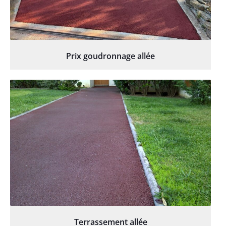
Prix goudronnage allée
Terrassement allée