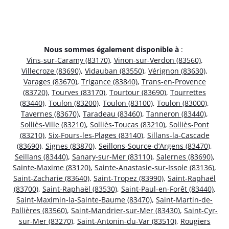
Nous sommes également disponible à
:
Vins-sur-Caramy (83170)
,
Vinon-sur-Verdon (83560)
,
Villecroze (83690)
,
Vidauban (83550)
,
Vérignon (83630)
,
Varages (83670)
,
Trigance (83840)
,
Trans-en-Provence
(83720)
,
Tourves (83170)
,
Tourtour (83690)
,
Tourrettes
(83440)
,
Toulon (83200)
,
Toulon (83100)
,
Toulon (83000)
,
Tavernes (83670)
,
Taradeau (83460)
,
Tanneron (83440)
,
Solliès-Ville (83210)
,
Solliès-Toucas (83210)
,
Solliès-Pont
(83210)
,
Six-Fours-les-Plages (83140)
,
Sillans-la-Cascade
(83690)
,
Signes (83870)
,
Seillons-Source-d’Argens (83470)
,
Seillans (83440)
,
Sanary-sur-Mer (83110)
,
Salernes (83690)
,
Sainte-Maxime (83120)
,
Sainte-Anastasie-sur-Issole (83136)
,
Saint-Zacharie (83640)
,
Saint-Tropez (83990)
,
Saint-Raphaël
(83700)
,
Saint-Raphaël (83530)
,
Saint-Paul-en-Forêt (83440)
,
Saint-Maximin-la-Sainte-Baume (83470)
,
Saint-Martin-de-
Pallières (83560)
,
Saint-Mandrier-sur-Mer (83430)
,
Saint-Cyr-
sur-Mer (83270)
,
Saint-Antonin-du-Var (83510)
,
Rougiers