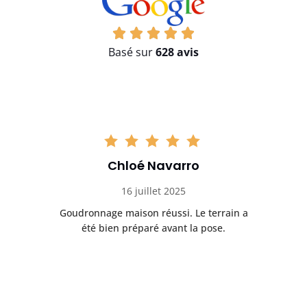
Basé sur
628 avis
Chloé Navarro
16 juillet 2025
Goudronnage maison réussi. Le terrain a
T
t
été bien préparé avant la pose.
n.