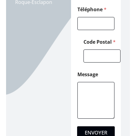
Roque-Esclapon
d
e
Téléphone
*
*
Code Postal
*
Message
ENVOYER