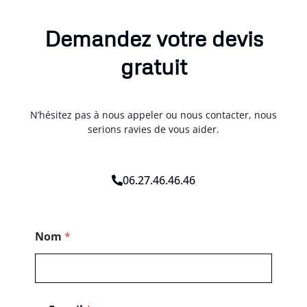
Demandez votre devis
gratuit
N’hésitez pas à nous appeler ou nous contacter, nous
serions ravies de vous aider.
06.27.46.46.46
*
Nom
*
P
o
s
t
a
l