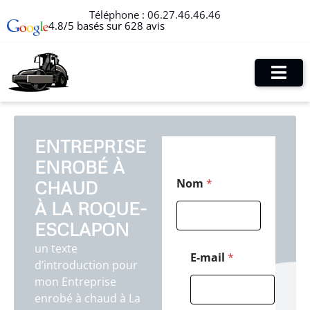
Téléphone :
06.27.46.46.46
4.8/5 basés sur 628 avis
ENTREPRISE
ENROBÉ À
T
Nom
*
CHAUD
é
l
À LA ROQUE-
é
p
ESCLAPON
h
un texte
o
E-mail
*
d’introduction pour
n
e
mon Entreprise
C
enrobé à chaud à La
o