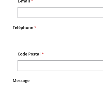
E-mail
*
P
o
s
t
a
l
Téléphone
*
Code Postal
*
Message