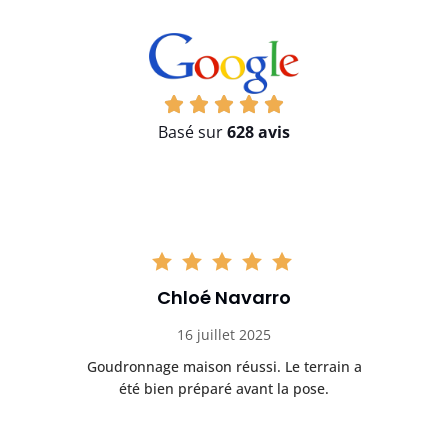
Basé sur
628 avis
Chloé Navarro
16 juillet 2025
Goudronnage maison réussi. Le terrain a
T
t
été bien préparé avant la pose.
n.