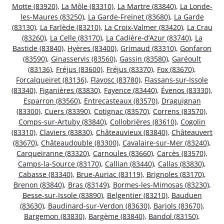
Motte (83920)
,
La Môle (83310)
,
La Martre (83840)
,
La Londe-
les-Maures (83250)
,
La Garde-Freinet (83680)
,
La Garde
(83130)
,
La Farlède (83210)
,
La Croix-Valmer (83420)
,
La Crau
(83260)
,
La Celle (83170)
,
La Cadière-d’Azur (83740)
,
La
Bastide (83840)
,
Hyères (83400)
,
Grimaud (83310)
,
Gonfaron
(83590)
,
Ginasservis (83560)
,
Gassin (83580)
,
Garéoult
(83136)
,
Fréjus (83600)
,
Fréjus (83370)
,
Fox (83670)
,
Forcalqueiret (83136)
,
Flayosc (83780)
,
Flassans-sur-Issole
(83340)
,
Figanières (83830)
,
Fayence (83440)
,
Évenos (83330)
,
Esparron (83560)
,
Entrecasteaux (83570)
,
Draguignan
(83300)
,
Cuers (83390)
,
Cotignac (83570)
,
Correns (83570)
,
Comps-sur-Artuby (83840)
,
Collobrières (83610)
,
Cogolin
(83310)
,
Claviers (83830)
,
Châteauvieux (83840)
,
Châteauvert
(83670)
,
Châteaudouble (83300)
,
Cavalaire-sur-Mer (83240)
,
Carqueiranne (83320)
,
Carnoules (83660)
,
Carcès (83570)
,
Camps-la-Source (83170)
,
Callian (83440)
,
Callas (83830)
,
Cabasse (83340)
,
Brue-Auriac (83119)
,
Brignoles (83170)
,
Brenon (83840)
,
Bras (83149)
,
Bormes-les-Mimosas (83230)
,
Besse-sur-Issole (83890)
,
Belgentier (83210)
,
Bauduen
(83630)
,
Baudinard-sur-Verdon (83630)
,
Barjols (83670)
,
Bargemon (83830)
,
Bargème (83840)
,
Bandol (83150)
,