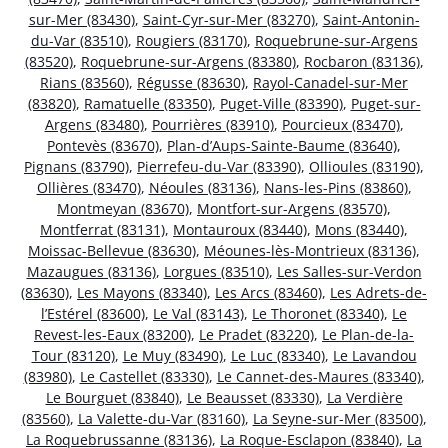
sur-Mer (83430)
,
Saint-Cyr-sur-Mer (83270)
,
Saint-Antonin-
du-Var (83510)
,
Rougiers (83170)
,
Roquebrune-sur-Argens
(83520)
,
Roquebrune-sur-Argens (83380)
,
Rocbaron (83136)
,
Rians (83560)
,
Régusse (83630)
,
Rayol-Canadel-sur-Mer
(83820)
,
Ramatuelle (83350)
,
Puget-Ville (83390)
,
Puget-sur-
Argens (83480)
,
Pourrières (83910)
,
Pourcieux (83470)
,
Pontevès (83670)
,
Plan-d’Aups-Sainte-Baume (83640)
,
Pignans (83790)
,
Pierrefeu-du-Var (83390)
,
Ollioules (83190)
,
Ollières (83470)
,
Néoules (83136)
,
Nans-les-Pins (83860)
,
Montmeyan (83670)
,
Montfort-sur-Argens (83570)
,
Montferrat (83131)
,
Montauroux (83440)
,
Mons (83440)
,
Moissac-Bellevue (83630)
,
Méounes-lès-Montrieux (83136)
,
Mazaugues (83136)
,
Lorgues (83510)
,
Les Salles-sur-Verdon
(83630)
,
Les Mayons (83340)
,
Les Arcs (83460)
,
Les Adrets-de-
l’Estérel (83600)
,
Le Val (83143)
,
Le Thoronet (83340)
,
Le
Revest-les-Eaux (83200)
,
Le Pradet (83220)
,
Le Plan-de-la-
Tour (83120)
,
Le Muy (83490)
,
Le Luc (83340)
,
Le Lavandou
(83980)
,
Le Castellet (83330)
,
Le Cannet-des-Maures (83340)
,
Le Bourguet (83840)
,
Le Beausset (83330)
,
La Verdière
(83560)
,
La Valette-du-Var (83160)
,
La Seyne-sur-Mer (83500)
,
La Roquebrussanne (83136)
,
La Roque-Esclapon (83840)
,
La