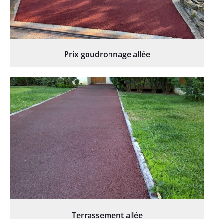
Prix goudronnage allée
Terrassement allée