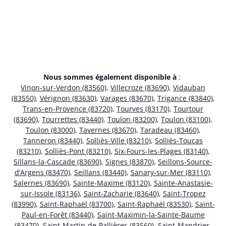
Nous sommes également disponible à
:
Vinon-sur-Verdon (83560)
,
Villecroze (83690)
,
Vidauban
(83550)
,
Vérignon (83630)
,
Varages (83670)
,
Trigance (83840)
,
Trans-en-Provence (83720)
,
Tourves (83170)
,
Tourtour
(83690)
,
Tourrettes (83440)
,
Toulon (83200)
,
Toulon (83100)
,
Toulon (83000)
,
Tavernes (83670)
,
Taradeau (83460)
,
Tanneron (83440)
,
Solliès-Ville (83210)
,
Solliès-Toucas
(83210)
,
Solliès-Pont (83210)
,
Six-Fours-les-Plages (83140)
,
Sillans-la-Cascade (83690)
,
Signes (83870)
,
Seillons-Source-
d’Argens (83470)
,
Seillans (83440)
,
Sanary-sur-Mer (83110)
,
Salernes (83690)
,
Sainte-Maxime (83120)
,
Sainte-Anastasie-
sur-Issole (83136)
,
Saint-Zacharie (83640)
,
Saint-Tropez
(83990)
,
Saint-Raphaël (83700)
,
Saint-Raphaël (83530)
,
Saint-
Paul-en-Forêt (83440)
,
Saint-Maximin-la-Sainte-Baume
(83470)
,
Saint-Martin-de-Pallières (83560)
,
Saint-Mandrier-