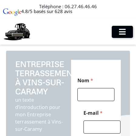
Téléphone :
06.27.46.46.46
4.8/5 basés sur 628 avis
ENTREPRISE
TERRASSEMENT
E
Nom
*
À VINS-SUR-
-
m
CARAMY
a
i
un texte
l
d’introduction pour
P
E-mail
*
mon Entreprise
o
terrassement à Vins-
s
t
sur-Caramy
a