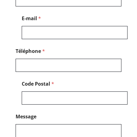
E
-
m
E-mail
*
a
i
l
P
o
s
Téléphone
*
t
a
l
Code Postal
*
Message