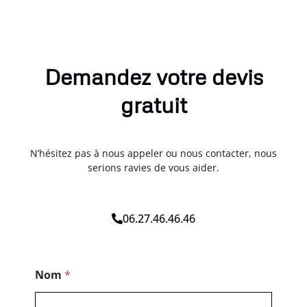
Demandez votre devis
gratuit
N’hésitez pas à nous appeler ou nous contacter, nous
serions ravies de vous aider.
06.27.46.46.46
C
Nom
*
o
d
e