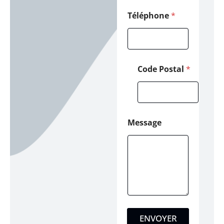
l
N
Téléphone
*
o
m
Code Postal
*
Message
ENVOYER