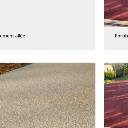
sement allée
Enrob