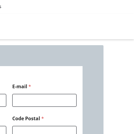
s
E-mail
*
Code Postal
*