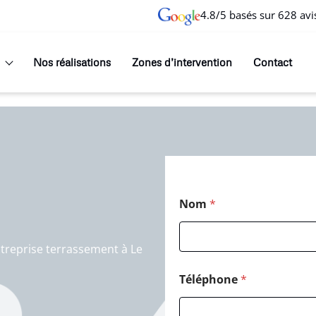
4.8/5 basés sur 628 avi
Nos réalisations
Zones d’intervention
Contact
E
Nom
*
-
m
a
i
treprise terrassement à Le
l
N
Téléphone
*
o
m
P