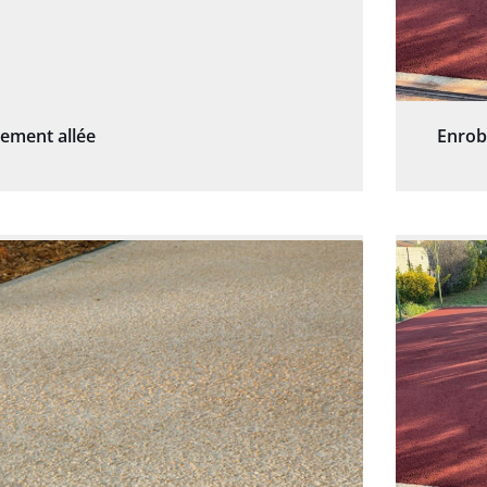
sement allée
Enrob