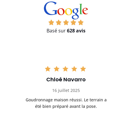
Basé sur
628 avis
Chloé Navarro
16 juillet 2025
Goudronnage maison réussi. Le terrain a
T
t
été bien préparé avant la pose.
n.