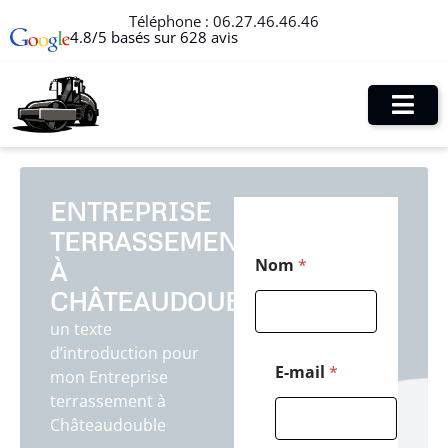
Téléphone :
06.27.46.46.46
4.8/5 basés sur 628 avis
ENTREPRISE
TERRASSEMENT
*
Nom
*
À
E
-
CHÂTEAUDOUBLE
m
a
un texte
i
d’introduction pour
l
E-mail
*
mon Entreprise
N
terrassement à
o
m
Châteaudouble