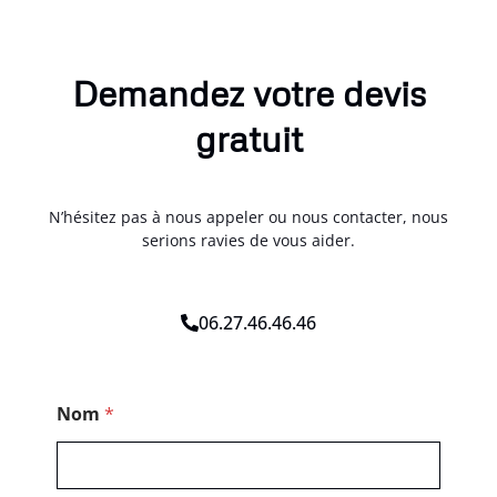
Demandez votre devis
gratuit
N’hésitez pas à nous appeler ou nous contacter, nous
serions ravies de vous aider.
06.27.46.46.46
*
Nom
*
P
o
s
t