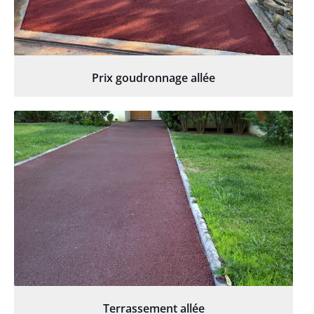
Prix goudronnage allée
Terrassement allée