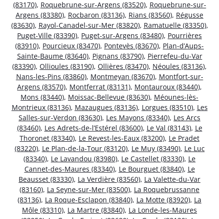
(83170)
,
Roquebrune-sur-Argens (83520)
,
Roquebrune-sur-
Argens (83380)
,
Rocbaron (83136)
,
Rians (83560)
,
Régusse
(83630)
,
Rayol-Canadel-sur-Mer (83820)
,
Ramatuelle (83350)
,
Puget-Ville (83390)
,
Puget-sur-Argens (83480)
,
Pourrières
(83910)
,
Pourcieux (83470)
,
Pontevès (83670)
,
Plan-d’Aups-
Sainte-Baume (83640)
,
Pignans (83790)
,
Pierrefeu-du-Var
(83390)
,
Ollioules (83190)
,
Ollières (83470)
,
Néoules (83136)
,
Nans-les-Pins (83860)
,
Montmeyan (83670)
,
Montfort-sur-
Argens (83570)
,
Montferrat (83131)
,
Montauroux (83440)
,
Mons (83440)
,
Moissac-Bellevue (83630)
,
Méounes-lès-
Montrieux (83136)
,
Mazaugues (83136)
,
Lorgues (83510)
,
Les
Salles-sur-Verdon (83630)
,
Les Mayons (83340)
,
Les Arcs
(83460)
,
Les Adrets-de-l’Estérel (83600)
,
Le Val (83143)
,
Le
Thoronet (83340)
,
Le Revest-les-Eaux (83200)
,
Le Pradet
(83220)
,
Le Plan-de-la-Tour (83120)
,
Le Muy (83490)
,
Le Luc
(83340)
,
Le Lavandou (83980)
,
Le Castellet (83330)
,
Le
Cannet-des-Maures (83340)
,
Le Bourguet (83840)
,
Le
Beausset (83330)
,
La Verdière (83560)
,
La Valette-du-Var
(83160)
,
La Seyne-sur-Mer (83500)
,
La Roquebrussanne
(83136)
,
La Roque-Esclapon (83840)
,
La Motte (83920)
,
La
Môle (83310)
,
La Martre (83840)
,
La Londe-les-Maures