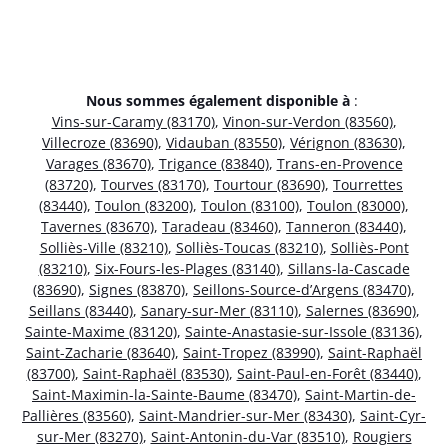
Nous sommes également disponible à
:
Vins-sur-Caramy (83170)
,
Vinon-sur-Verdon (83560)
,
Villecroze (83690)
,
Vidauban (83550)
,
Vérignon (83630)
,
Varages (83670)
,
Trigance (83840)
,
Trans-en-Provence
(83720)
,
Tourves (83170)
,
Tourtour (83690)
,
Tourrettes
(83440)
,
Toulon (83200)
,
Toulon (83100)
,
Toulon (83000)
,
Tavernes (83670)
,
Taradeau (83460)
,
Tanneron (83440)
,
Solliès-Ville (83210)
,
Solliès-Toucas (83210)
,
Solliès-Pont
(83210)
,
Six-Fours-les-Plages (83140)
,
Sillans-la-Cascade
(83690)
,
Signes (83870)
,
Seillons-Source-d’Argens (83470)
,
Seillans (83440)
,
Sanary-sur-Mer (83110)
,
Salernes (83690)
,
Sainte-Maxime (83120)
,
Sainte-Anastasie-sur-Issole (83136)
,
Saint-Zacharie (83640)
,
Saint-Tropez (83990)
,
Saint-Raphaël
(83700)
,
Saint-Raphaël (83530)
,
Saint-Paul-en-Forêt (83440)
,
Saint-Maximin-la-Sainte-Baume (83470)
,
Saint-Martin-de-
Pallières (83560)
,
Saint-Mandrier-sur-Mer (83430)
,
Saint-Cyr-
sur-Mer (83270)
,
Saint-Antonin-du-Var (83510)
,
Rougiers