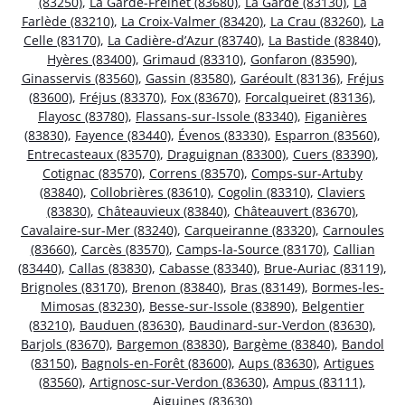
(83250)
,
La Garde-Freinet (83680)
,
La Garde (83130)
,
La
Farlède (83210)
,
La Croix-Valmer (83420)
,
La Crau (83260)
,
La
Celle (83170)
,
La Cadière-d’Azur (83740)
,
La Bastide (83840)
,
Hyères (83400)
,
Grimaud (83310)
,
Gonfaron (83590)
,
Ginasservis (83560)
,
Gassin (83580)
,
Garéoult (83136)
,
Fréjus
(83600)
,
Fréjus (83370)
,
Fox (83670)
,
Forcalqueiret (83136)
,
Flayosc (83780)
,
Flassans-sur-Issole (83340)
,
Figanières
(83830)
,
Fayence (83440)
,
Évenos (83330)
,
Esparron (83560)
,
Entrecasteaux (83570)
,
Draguignan (83300)
,
Cuers (83390)
,
Cotignac (83570)
,
Correns (83570)
,
Comps-sur-Artuby
(83840)
,
Collobrières (83610)
,
Cogolin (83310)
,
Claviers
(83830)
,
Châteauvieux (83840)
,
Châteauvert (83670)
,
Cavalaire-sur-Mer (83240)
,
Carqueiranne (83320)
,
Carnoules
(83660)
,
Carcès (83570)
,
Camps-la-Source (83170)
,
Callian
(83440)
,
Callas (83830)
,
Cabasse (83340)
,
Brue-Auriac (83119)
,
Brignoles (83170)
,
Brenon (83840)
,
Bras (83149)
,
Bormes-les-
Mimosas (83230)
,
Besse-sur-Issole (83890)
,
Belgentier
(83210)
,
Bauduen (83630)
,
Baudinard-sur-Verdon (83630)
,
Barjols (83670)
,
Bargemon (83830)
,
Bargème (83840)
,
Bandol
(83150)
,
Bagnols-en-Forêt (83600)
,
Aups (83630)
,
Artigues
(83560)
,
Artignosc-sur-Verdon (83630)
,
Ampus (83111)
,
Aiguines (83630)