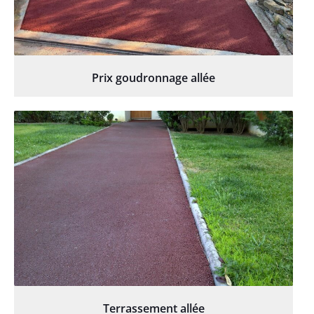
Prix goudronnage allée
Terrassement allée