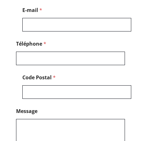
g
e
E-mail
*
*
P
o
s
t
a
Téléphone
*
l
Code Postal
*
Message