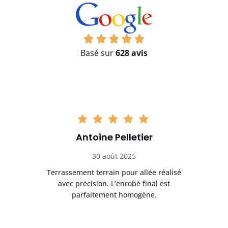
Basé sur
628 avis
Sarah Brunet
12 octobre 2025
 réalisé
Très bon travail sur le goudronnage de
l est
parking. Surface résistante et bien
nivelée.