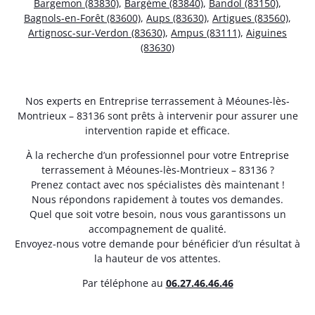
Bargemon (83830)
,
Bargème (83840)
,
Bandol (83150)
,
Bagnols-en-Forêt (83600)
,
Aups (83630)
,
Artigues (83560)
,
Artignosc-sur-Verdon (83630)
,
Ampus (83111)
,
Aiguines
(83630)
Nos experts en Entreprise terrassement à Méounes-lès-
Montrieux – 83136 sont prêts à intervenir pour assurer une
intervention rapide et efficace.
À la recherche d’un professionnel pour votre Entreprise
terrassement à Méounes-lès-Montrieux – 83136 ?
Prenez contact avec nos spécialistes dès maintenant !
Nous répondons rapidement à toutes vos demandes.
Quel que soit votre besoin, nous vous garantissons un
accompagnement de qualité.
Envoyez-nous votre demande pour bénéficier d’un résultat à
la hauteur de vos attentes.
Par téléphone au
06.27.46.46.46