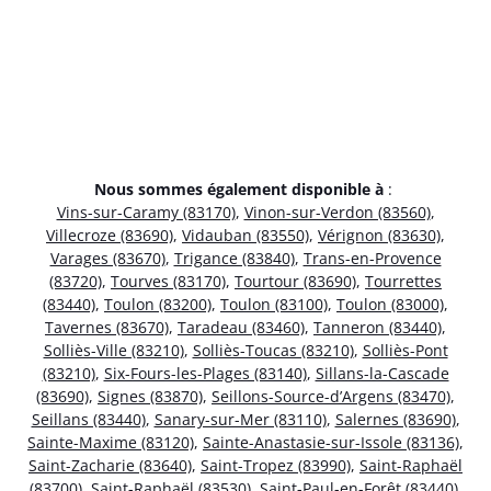
Nous sommes également disponible à
:
Vins-sur-Caramy (83170)
,
Vinon-sur-Verdon (83560)
,
Villecroze (83690)
,
Vidauban (83550)
,
Vérignon (83630)
,
Varages (83670)
,
Trigance (83840)
,
Trans-en-Provence
(83720)
,
Tourves (83170)
,
Tourtour (83690)
,
Tourrettes
(83440)
,
Toulon (83200)
,
Toulon (83100)
,
Toulon (83000)
,
Tavernes (83670)
,
Taradeau (83460)
,
Tanneron (83440)
,
Solliès-Ville (83210)
,
Solliès-Toucas (83210)
,
Solliès-Pont
(83210)
,
Six-Fours-les-Plages (83140)
,
Sillans-la-Cascade
(83690)
,
Signes (83870)
,
Seillons-Source-d’Argens (83470)
,
Seillans (83440)
,
Sanary-sur-Mer (83110)
,
Salernes (83690)
,
Sainte-Maxime (83120)
,
Sainte-Anastasie-sur-Issole (83136)
,
Saint-Zacharie (83640)
,
Saint-Tropez (83990)
,
Saint-Raphaël
(83700)
,
Saint-Raphaël (83530)
,
Saint-Paul-en-Forêt (83440)
,