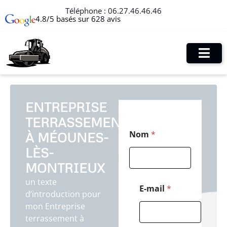
Téléphone :
06.27.46.46.46
4.8/5 basés sur 628 avis
ENTREPRISE
TERRASSEMENT
T
Nom
*
À MÉOUNES-
é
l
LÈS-
é
p
MONTRIEUX
h
un texte
o
E-mail
*
d’introduction pour
n
e
mon Entreprise
T
terrassement à
é