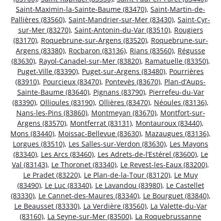
Saint-Maximin-la-Sainte-Baume (83470)
,
Saint-Martin-de-
Pallières (83560)
,
Saint-Mandrier-sur-Mer (83430)
,
Saint-Cyr-
sur-Mer (83270)
,
Saint-Antonin-du-Var (83510)
,
Rougiers
(83170)
,
Roquebrune-sur-Argens (83520)
,
Roquebrune-sur-
Argens (83380)
,
Rocbaron (83136)
,
Rians (83560)
,
Régusse
(83630)
,
Rayol-Canadel-sur-Mer (83820)
,
Ramatuelle (83350)
,
Puget-Ville (83390)
,
Puget-sur-Argens (83480)
,
Pourrières
(83910)
,
Pourcieux (83470)
,
Pontevès (83670)
,
Plan-d’Aups-
Sainte-Baume (83640)
,
Pignans (83790)
,
Pierrefeu-du-Var
(83390)
,
Ollioules (83190)
,
Ollières (83470)
,
Néoules (83136)
,
Nans-les-Pins (83860)
,
Montmeyan (83670)
,
Montfort-sur-
Argens (83570)
,
Montferrat (83131)
,
Montauroux (83440)
,
Mons (83440)
,
Moissac-Bellevue (83630)
,
Mazaugues (83136)
,
Lorgues (83510)
,
Les Salles-sur-Verdon (83630)
,
Les Mayons
(83340)
,
Les Arcs (83460)
,
Les Adrets-de-l’Estérel (83600)
,
Le
Val (83143)
,
Le Thoronet (83340)
,
Le Revest-les-Eaux (83200)
,
Le Pradet (83220)
,
Le Plan-de-la-Tour (83120)
,
Le Muy
(83490)
,
Le Luc (83340)
,
Le Lavandou (83980)
,
Le Castellet
(83330)
,
Le Cannet-des-Maures (83340)
,
Le Bourguet (83840)
,
Le Beausset (83330)
,
La Verdière (83560)
,
La Valette-du-Var
(83160)
,
La Seyne-sur-Mer (83500)
,
La Roquebrussanne