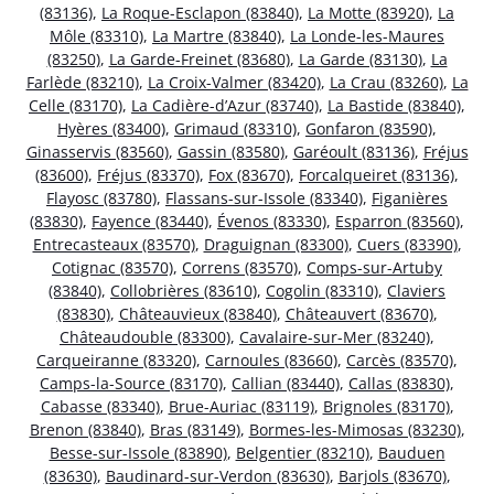
(83136)
,
La Roque-Esclapon (83840)
,
La Motte (83920)
,
La
Môle (83310)
,
La Martre (83840)
,
La Londe-les-Maures
(83250)
,
La Garde-Freinet (83680)
,
La Garde (83130)
,
La
Farlède (83210)
,
La Croix-Valmer (83420)
,
La Crau (83260)
,
La
Celle (83170)
,
La Cadière-d’Azur (83740)
,
La Bastide (83840)
,
Hyères (83400)
,
Grimaud (83310)
,
Gonfaron (83590)
,
Ginasservis (83560)
,
Gassin (83580)
,
Garéoult (83136)
,
Fréjus
(83600)
,
Fréjus (83370)
,
Fox (83670)
,
Forcalqueiret (83136)
,
Flayosc (83780)
,
Flassans-sur-Issole (83340)
,
Figanières
(83830)
,
Fayence (83440)
,
Évenos (83330)
,
Esparron (83560)
,
Entrecasteaux (83570)
,
Draguignan (83300)
,
Cuers (83390)
,
Cotignac (83570)
,
Correns (83570)
,
Comps-sur-Artuby
(83840)
,
Collobrières (83610)
,
Cogolin (83310)
,
Claviers
(83830)
,
Châteauvieux (83840)
,
Châteauvert (83670)
,
Châteaudouble (83300)
,
Cavalaire-sur-Mer (83240)
,
Carqueiranne (83320)
,
Carnoules (83660)
,
Carcès (83570)
,
Camps-la-Source (83170)
,
Callian (83440)
,
Callas (83830)
,
Cabasse (83340)
,
Brue-Auriac (83119)
,
Brignoles (83170)
,
Brenon (83840)
,
Bras (83149)
,
Bormes-les-Mimosas (83230)
,
Besse-sur-Issole (83890)
,
Belgentier (83210)
,
Bauduen
(83630)
,
Baudinard-sur-Verdon (83630)
,
Barjols (83670)
,