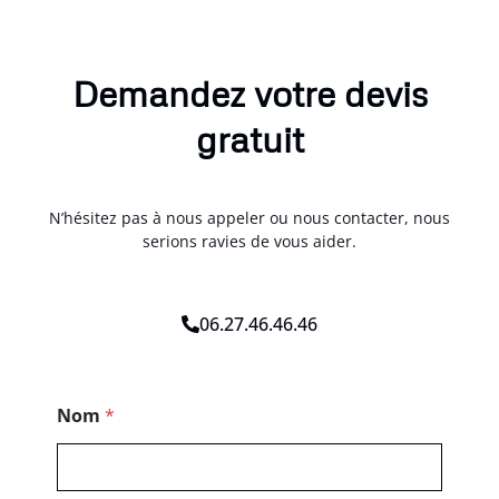
Demandez votre devis
gratuit
N’hésitez pas à nous appeler ou nous contacter, nous
serions ravies de vous aider.
06.27.46.46.46
M
Nom
*
e
s
s
a