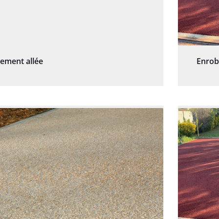
sement allée
Enrob