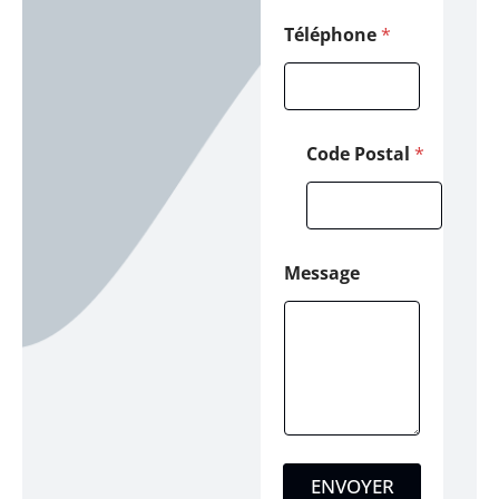
l
E
Téléphone
*
-
m
a
i
l
Code Postal
*
Message
ENVOYER