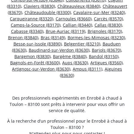
(83310)
,
Claviers (83830)
,
Châteauvieux (83840)
,
Châteauvert
(83670)
,
Châteaudouble (83300)
,
Cavalaire-sur-Mer (83240)
,
Carqueiranne (83320)
,
Carnoules (83660)
,
Carcès (83570)
,
Camps-la-Source (83170)
,
Callian (83440)
,
Callas (83830)
,
Cabasse (83340)
,
Brue-Auriac (83119)
,
Brignoles (83170)
,
Brenon (83840)
,
Bras (83149)
,
Bormes-les-Mimosas (83230)
,
Besse-sur-Issole (83890)
,
Belgentier (83210)
,
Bauduen
(83630)
,
Baudinard-sur-Verdon (83630)
,
Barjols (83670)
,
Bargemon (83830)
,
Bargème (83840)
,
Bandol (83150)
,
Bagnols-en-Forêt (83600)
,
Aups (83630)
,
Artigues (83560)
,
Artignosc-sur-Verdon (83630)
,
Ampus (83111)
,
Aiguines
(83630)
Des professionnels expérimentés en Enrobé à chaud à
Toulon – 83100 sont prêts à intervenir pour vous offrir un
service de qualité.
À la recherche d’un professionnel pour le Enrobé à chaud à
Toulon – 83100 ?
N’attendez plus pour nous contacter !