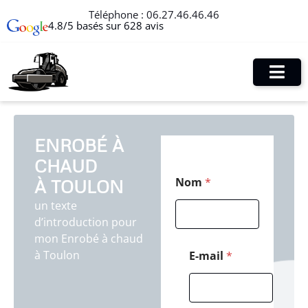
Téléphone :
06.27.46.46.46
4.8/5 basés sur 628 avis
ENROBÉ À
CHAUD
E
Nom
*
À TOULON
-
m
un texte
a
d’introduction pour
i
l
mon Enrobé à chaud
E
à Toulon
E-mail
*
-
m
a
i