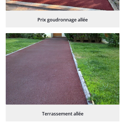
Prix goudronnage allée
Terrassement allée