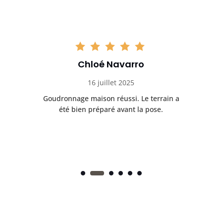
Chloé Navarro
16 juillet 2025
Goudronnage maison réussi. Le terrain a
T
t
été bien préparé avant la pose.
n.