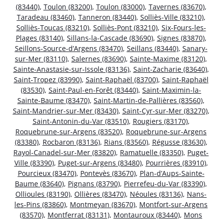
(83440)
,
Toulon (83200)
,
Toulon (83000)
,
Tavernes (83670)
,
Taradeau (83460)
,
Tanneron (83440)
,
Solliès-Ville (83210)
,
Solliès-Toucas (83210)
,
Solliès-Pont (83210)
,
Six-Fours-les-
Plages (83140)
,
Sillans-la-Cascade (83690)
,
Signes (83870)
,
Seillons-Source-d’Argens (83470)
,
Seillans (83440)
,
Sanary-
sur-Mer (83110)
,
Salernes (83690)
,
Sainte-Maxime (83120)
,
Sainte-Anastasie-sur-Issole (83136)
,
Saint-Zacharie (83640)
,
Saint-Tropez (83990)
,
Saint-Raphaël (83700)
,
Saint-Raphaël
(83530)
,
Saint-Paul-en-Forêt (83440)
,
Saint-Maximin-la-
Sainte-Baume (83470)
,
Saint-Martin-de-Pallières (83560)
,
Saint-Mandrier-sur-Mer (83430)
,
Saint-Cyr-sur-Mer (83270)
,
Saint-Antonin-du-Var (83510)
,
Rougiers (83170)
,
Roquebrune-sur-Argens (83520)
,
Roquebrune-sur-Argens
(83380)
,
Rocbaron (83136)
,
Rians (83560)
,
Régusse (83630)
,
Rayol-Canadel-sur-Mer (83820)
,
Ramatuelle (83350)
,
Puget-
Ville (83390)
,
Puget-sur-Argens (83480)
,
Pourrières (83910)
,
Pourcieux (83470)
,
Pontevès (83670)
,
Plan-d’Aups-Sainte-
Baume (83640)
,
Pignans (83790)
,
Pierrefeu-du-Var (83390)
,
Ollioules (83190)
,
Ollières (83470)
,
Néoules (83136)
,
Nans-
les-Pins (83860)
,
Montmeyan (83670)
,
Montfort-sur-Argens
(83570)
,
Montferrat (83131)
,
Montauroux (83440)
,
Mons