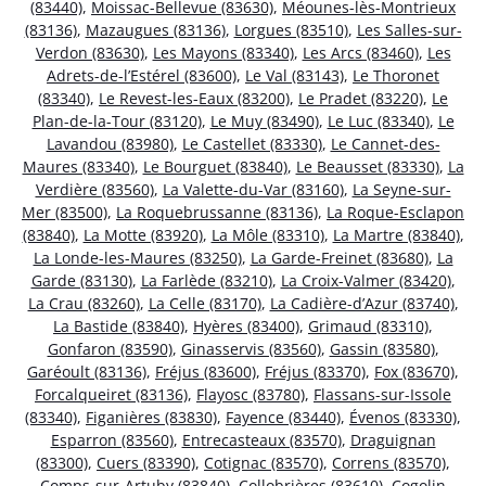
(83440)
,
Moissac-Bellevue (83630)
,
Méounes-lès-Montrieux
(83136)
,
Mazaugues (83136)
,
Lorgues (83510)
,
Les Salles-sur-
Verdon (83630)
,
Les Mayons (83340)
,
Les Arcs (83460)
,
Les
Adrets-de-l’Estérel (83600)
,
Le Val (83143)
,
Le Thoronet
(83340)
,
Le Revest-les-Eaux (83200)
,
Le Pradet (83220)
,
Le
Plan-de-la-Tour (83120)
,
Le Muy (83490)
,
Le Luc (83340)
,
Le
Lavandou (83980)
,
Le Castellet (83330)
,
Le Cannet-des-
Maures (83340)
,
Le Bourguet (83840)
,
Le Beausset (83330)
,
La
Verdière (83560)
,
La Valette-du-Var (83160)
,
La Seyne-sur-
Mer (83500)
,
La Roquebrussanne (83136)
,
La Roque-Esclapon
(83840)
,
La Motte (83920)
,
La Môle (83310)
,
La Martre (83840)
,
La Londe-les-Maures (83250)
,
La Garde-Freinet (83680)
,
La
Garde (83130)
,
La Farlède (83210)
,
La Croix-Valmer (83420)
,
La Crau (83260)
,
La Celle (83170)
,
La Cadière-d’Azur (83740)
,
La Bastide (83840)
,
Hyères (83400)
,
Grimaud (83310)
,
Gonfaron (83590)
,
Ginasservis (83560)
,
Gassin (83580)
,
Garéoult (83136)
,
Fréjus (83600)
,
Fréjus (83370)
,
Fox (83670)
,
Forcalqueiret (83136)
,
Flayosc (83780)
,
Flassans-sur-Issole
(83340)
,
Figanières (83830)
,
Fayence (83440)
,
Évenos (83330)
,
Esparron (83560)
,
Entrecasteaux (83570)
,
Draguignan
(83300)
,
Cuers (83390)
,
Cotignac (83570)
,
Correns (83570)
,
Comps-sur-Artuby (83840)
,
Collobrières (83610)
,
Cogolin