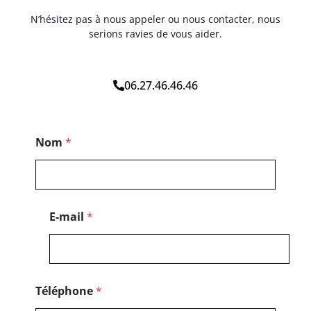
N’hésitez pas à nous appeler ou nous contacter, nous
serions ravies de vous aider.
06.27.46.46.46
P
Nom
*
o
s
t
a
l
*
E-mail
*
*
Téléphone
*