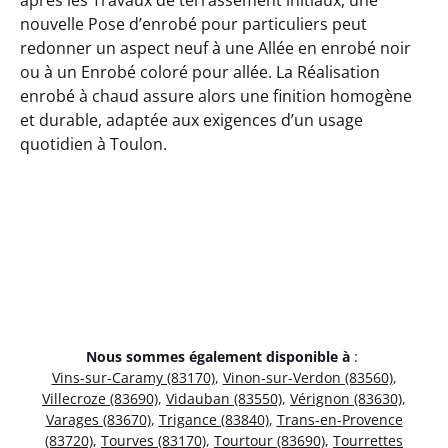
après les Travaux de terrassement initiaux, une
nouvelle Pose d’enrobé pour particuliers peut
redonner un aspect neuf à une Allée en enrobé noir
ou à un Enrobé coloré pour allée. La Réalisation
enrobé à chaud assure alors une finition homogène
et durable, adaptée aux exigences d’un usage
quotidien à Toulon.
Nous sommes également disponible à
:
Vins-sur-Caramy (83170)
,
Vinon-sur-Verdon (83560)
,
Villecroze (83690)
,
Vidauban (83550)
,
Vérignon (83630)
,
Varages (83670)
,
Trigance (83840)
,
Trans-en-Provence
(83720)
,
Tourves (83170)
,
Tourtour (83690)
,
Tourrettes