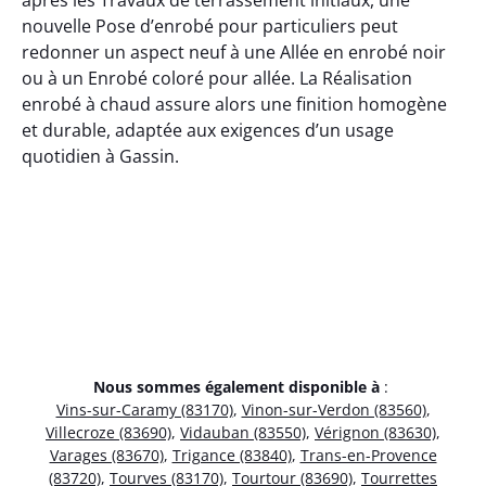
après les Travaux de terrassement initiaux, une
nouvelle Pose d’enrobé pour particuliers peut
redonner un aspect neuf à une Allée en enrobé noir
ou à un Enrobé coloré pour allée. La Réalisation
enrobé à chaud assure alors une finition homogène
et durable, adaptée aux exigences d’un usage
quotidien à Gassin.
Nous sommes également disponible à
:
Vins-sur-Caramy (83170)
,
Vinon-sur-Verdon (83560)
,
Villecroze (83690)
,
Vidauban (83550)
,
Vérignon (83630)
,
Varages (83670)
,
Trigance (83840)
,
Trans-en-Provence
(83720)
,
Tourves (83170)
,
Tourtour (83690)
,
Tourrettes