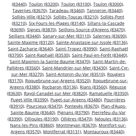
(83440)
,
Toulon (83200)
,
Toulon (83100)
,
Toulon (83000)
,
Tavernes (83670)
,
Taradeau (83460)
,
Tanneron (83440)
,
Solliès-Ville (83210)
,
Solliès-Toucas (83210)
,
Solliès-Pont
(83210)
,
Six-Fours-les-Plages (83140)
,
Sillans-la-Cascade
(83690)
,
Signes (83870)
,
Seillons-Source-d’Argens (83470)
,
Seillans (83440)
,
Sanary-sur-Mer (83110)
,
Salernes (83690)
,
Sainte-Maxime (83120)
,
Sainte-Anastasie-sur-Issole (83136)
,
Saint-Zacharie (83640)
,
Saint-Tropez (83990)
,
Saint-Raphaël
(83700)
,
Saint-Raphaël (83530)
,
Saint-Paul-en-Forêt (83440)
,
Saint-Maximin-la-Sainte-Baume (83470)
,
Saint-Martin-de-
Pallières (83560)
,
Saint-Mandrier-sur-Mer (83430)
,
Saint-Cyr-
sur-Mer (83270)
,
Saint-Antonin-du-Var (83510)
,
Rougiers
(83170)
,
Roquebrune-sur-Argens (83520)
,
Roquebrune-sur-
Argens (83380)
,
Rocbaron (83136)
,
Rians (83560)
,
Régusse
(83630)
,
Rayol-Canadel-sur-Mer (83820)
,
Ramatuelle (83350)
,
Puget-Ville (83390)
,
Puget-sur-Argens (83480)
,
Pourrières
(83910)
,
Pourcieux (83470)
,
Pontevès (83670)
,
Plan-d’Aups-
Sainte-Baume (83640)
,
Pignans (83790)
,
Pierrefeu-du-Var
(83390)
,
Ollioules (83190)
,
Ollières (83470)
,
Néoules (83136)
,
Nans-les-Pins (83860)
,
Montmeyan (83670)
,
Montfort-sur-
Argens (83570)
,
Montferrat (83131)
,
Montauroux (83440)
,