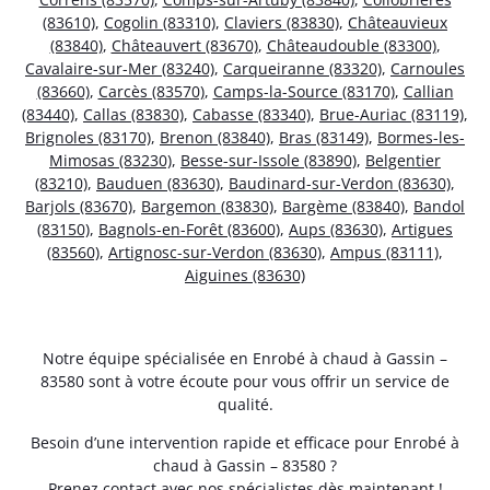
(83610)
,
Cogolin (83310)
,
Claviers (83830)
,
Châteauvieux
(83840)
,
Châteauvert (83670)
,
Châteaudouble (83300)
,
Cavalaire-sur-Mer (83240)
,
Carqueiranne (83320)
,
Carnoules
(83660)
,
Carcès (83570)
,
Camps-la-Source (83170)
,
Callian
(83440)
,
Callas (83830)
,
Cabasse (83340)
,
Brue-Auriac (83119)
,
Brignoles (83170)
,
Brenon (83840)
,
Bras (83149)
,
Bormes-les-
Mimosas (83230)
,
Besse-sur-Issole (83890)
,
Belgentier
(83210)
,
Bauduen (83630)
,
Baudinard-sur-Verdon (83630)
,
Barjols (83670)
,
Bargemon (83830)
,
Bargème (83840)
,
Bandol
(83150)
,
Bagnols-en-Forêt (83600)
,
Aups (83630)
,
Artigues
(83560)
,
Artignosc-sur-Verdon (83630)
,
Ampus (83111)
,
Aiguines (83630)
Notre équipe spécialisée en Enrobé à chaud à Gassin –
83580 sont à votre écoute pour vous offrir un service de
qualité.
Besoin d’une intervention rapide et efficace pour Enrobé à
chaud à Gassin – 83580 ?
Prenez contact avec nos spécialistes dès maintenant !