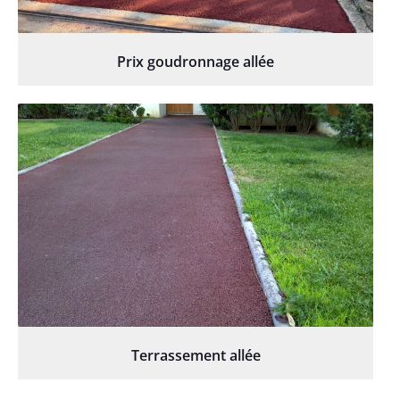
Prix goudronnage allée
Terrassement allée