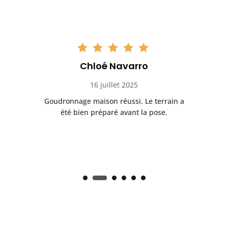
Chloé Navarro
16 juillet 2025
Goudronnage maison réussi. Le terrain a
T
t
été bien préparé avant la pose.
n.