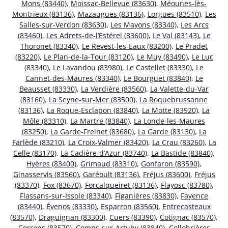
Mons (83440)
,
Moissac-Bellevue (83630)
,
Méounes-lès-
Montrieux (83136)
,
Mazaugues (83136)
,
Lorgues (83510)
,
Les
Salles-sur-Verdon (83630)
,
Les Mayons (83340)
,
Les Arcs
(83460)
,
Les Adrets-de-l’Estérel (83600)
,
Le Val (83143)
,
Le
Thoronet (83340)
,
Le Revest-les-Eaux (83200)
,
Le Pradet
(83220)
,
Le Plan-de-la-Tour (83120)
,
Le Muy (83490)
,
Le Luc
(83340)
,
Le Lavandou (83980)
,
Le Castellet (83330)
,
Le
Cannet-des-Maures (83340)
,
Le Bourguet (83840)
,
Le
Beausset (83330)
,
La Verdière (83560)
,
La Valette-du-Var
(83160)
,
La Seyne-sur-Mer (83500)
,
La Roquebrussanne
(83136)
,
La Roque-Esclapon (83840)
,
La Motte (83920)
,
La
Môle (83310)
,
La Martre (83840)
,
La Londe-les-Maures
(83250)
,
La Garde-Freinet (83680)
,
La Garde (83130)
,
La
Farlède (83210)
,
La Croix-Valmer (83420)
,
La Crau (83260)
,
La
Celle (83170)
,
La Cadière-d’Azur (83740)
,
La Bastide (83840)
,
Hyères (83400)
,
Grimaud (83310)
,
Gonfaron (83590)
,
Ginasservis (83560)
,
Garéoult (83136)
,
Fréjus (83600)
,
Fréjus
(83370)
,
Fox (83670)
,
Forcalqueiret (83136)
,
Flayosc (83780)
,
Flassans-sur-Issole (83340)
,
Figanières (83830)
,
Fayence
(83440)
,
Évenos (83330)
,
Esparron (83560)
,
Entrecasteaux
(83570)
,
Draguignan (83300)
,
Cuers (83390)
,
Cotignac (83570)
,
Correns (83570)
,
Comps-sur-Artuby (83840)
,
Collobrières