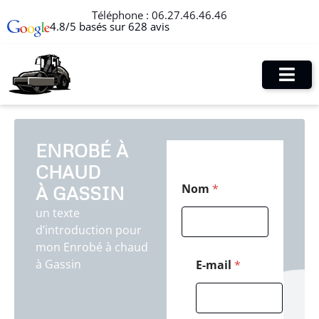
Téléphone :
06.27.46.46.46
4.8/5 basés sur 628 avis
ENROBÉ À
CHAUD
*
Nom
*
À GASSIN
*
C
un texte
o
d’introduction pour
d
e
mon Enrobé à chaud
à Gassin
E-mail
*