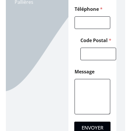
Pallières
l
*
Téléphone
*
Code Postal
*
Message
ENVOYER