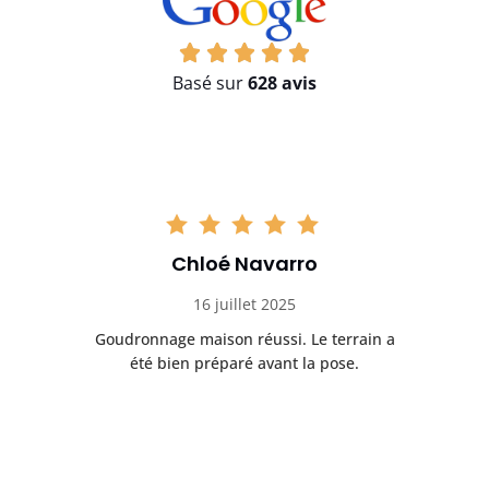
Basé sur
628 avis
Chloé Navarro
16 juillet 2025
Goudronnage maison réussi. Le terrain a
T
t
été bien préparé avant la pose.
n.