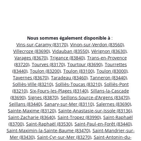
Nous sommes également disponible à
:
Vins-sur-Caramy (83170)
,
Vinon-sur-Verdon (83560)
,
Villecroze (83690)
,
Vidauban (83550)
,
Vérignon (83630)
,
Varages (83670)
,
Trigance (83840)
,
Trans-en-Provence
(83720)
,
Tourves (83170)
,
Tourtour (83690)
,
Tourrettes
(83440)
,
Toulon (83200)
,
Toulon (83100)
,
Toulon (83000)
,
Tavernes (83670)
,
Taradeau (83460)
,
Tanneron (83440)
,
Solliès-Ville (83210)
,
Solliès-Toucas (83210)
,
Solliès-Pont
(83210)
,
Six-Fours-les-Plages (83140)
,
Sillans-la-Cascade
(83690)
,
Signes (83870)
,
Seillons-Source-d’Argens (83470)
,
Seillans (83440)
,
Sanary-sur-Mer (83110)
,
Salernes (83690)
,
Sainte-Maxime (83120)
,
Sainte-Anastasie-sur-Issole (83136)
,
Saint-Zacharie (83640)
,
Saint-Tropez (83990)
,
Saint-Raphaël
(83700)
,
Saint-Raphaël (83530)
,
Saint-Paul-en-Forêt (83440)
,
Saint-Maximin-la-Sainte-Baume (83470)
,
Saint-Mandrier-sur-
Mer (83430)
,
Saint-Cyr-sur-Mer (83270)
,
Saint-Antonin-du-