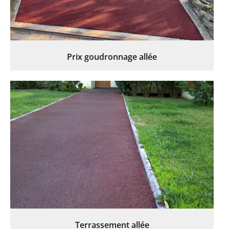
Prix goudronnage allée
Terrassement allée