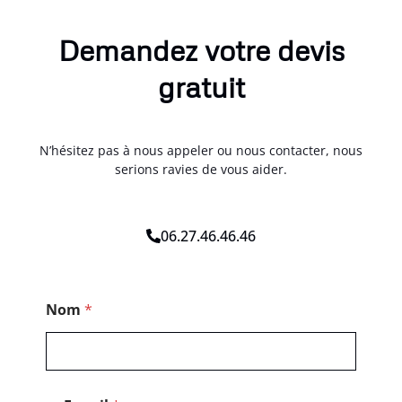
Demandez votre devis
gratuit
N’hésitez pas à nous appeler ou nous contacter, nous
serions ravies de vous aider.
06.27.46.46.46
N
Nom
*
o
m
*
T
é
l