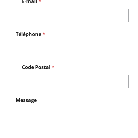
E-mail
*
é
p
h
o
n
e
Téléphone
*
Code Postal
*
Message