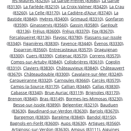
les-Maures (83250)
,
La Garde-Freinet (83680)
,
La Garde
(83130)
,
La Farlède (83210)
,
La Croix-Valmer (83420)
,
La Crau
(83260)
,
La Celle (83170)
,
La Cadière-d’Azur (83740)
,
La
Bastide (83840)
,
Hyères (83400)
,
Grimaud (83310)
,
Gonfaron
(83590)
,
Ginasservis (83560)
,
Gassin (83580)
,
Garéoult
(83136)
,
Fréjus (83600)
,
Fréjus (83370)
,
Fox (83670)
,
Forcalqueiret (83136)
,
Flayosc (83780)
,
Flassans-sur-Issole
(83340)
,
Figanières (83830)
,
Fayence (83440)
,
Évenos (83330)
,
Esparron (83560)
,
Entrecasteaux (83570)
,
Draguignan
(83300)
,
Cuers (83390)
,
Cotignac (83570)
,
Correns (83570)
,
Comps-sur-Artuby (83840)
,
Collobrières (83610)
,
Cogolin
(83310)
,
Claviers (83830)
,
Châteauvieux (83840)
,
Châteauvert
(83670)
,
Châteaudouble (83300)
,
Cavalaire-sur-Mer (83240)
,
Carqueiranne (83320)
,
Carnoules (83660)
,
Carcès (83570)
,
Camps-la-Source (83170)
,
Callian (83440)
,
Callas (83830)
,
Cabasse (83340)
,
Brue-Auriac (83119)
,
Brignoles (83170)
,
Brenon (83840)
,
Bras (83149)
,
Bormes-les-Mimosas (83230)
,
Besse-sur-Issole (83890)
,
Belgentier (83210)
,
Bauduen
(83630)
,
Baudinard-sur-Verdon (83630)
,
Barjols (83670)
,
Bargemon (83830)
,
Bargème (83840)
,
Bandol (83150)
,
Bagnols-en-Forêt (83600)
,
Aups (83630)
,
Artigues (83560)
,
Artignosc-sur-Verdon (83630)
,
Ampus (83111)
,
Aiguines