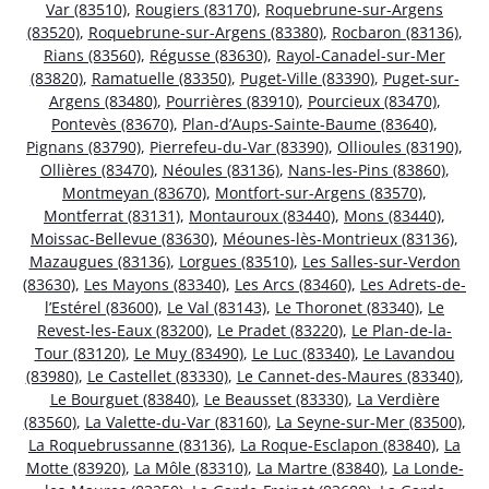
Var (83510)
,
Rougiers (83170)
,
Roquebrune-sur-Argens
(83520)
,
Roquebrune-sur-Argens (83380)
,
Rocbaron (83136)
,
Rians (83560)
,
Régusse (83630)
,
Rayol-Canadel-sur-Mer
(83820)
,
Ramatuelle (83350)
,
Puget-Ville (83390)
,
Puget-sur-
Argens (83480)
,
Pourrières (83910)
,
Pourcieux (83470)
,
Pontevès (83670)
,
Plan-d’Aups-Sainte-Baume (83640)
,
Pignans (83790)
,
Pierrefeu-du-Var (83390)
,
Ollioules (83190)
,
Ollières (83470)
,
Néoules (83136)
,
Nans-les-Pins (83860)
,
Montmeyan (83670)
,
Montfort-sur-Argens (83570)
,
Montferrat (83131)
,
Montauroux (83440)
,
Mons (83440)
,
Moissac-Bellevue (83630)
,
Méounes-lès-Montrieux (83136)
,
Mazaugues (83136)
,
Lorgues (83510)
,
Les Salles-sur-Verdon
(83630)
,
Les Mayons (83340)
,
Les Arcs (83460)
,
Les Adrets-de-
l’Estérel (83600)
,
Le Val (83143)
,
Le Thoronet (83340)
,
Le
Revest-les-Eaux (83200)
,
Le Pradet (83220)
,
Le Plan-de-la-
Tour (83120)
,
Le Muy (83490)
,
Le Luc (83340)
,
Le Lavandou
(83980)
,
Le Castellet (83330)
,
Le Cannet-des-Maures (83340)
,
Le Bourguet (83840)
,
Le Beausset (83330)
,
La Verdière
(83560)
,
La Valette-du-Var (83160)
,
La Seyne-sur-Mer (83500)
,
La Roquebrussanne (83136)
,
La Roque-Esclapon (83840)
,
La
Motte (83920)
,
La Môle (83310)
,
La Martre (83840)
,
La Londe-