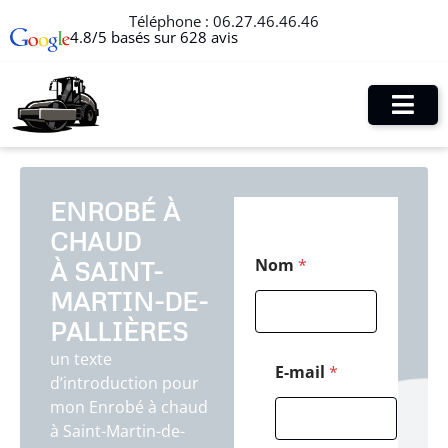
Téléphone :
06.27.46.46.46
4.8/5 basés sur 628 avis
ENROBÉ À
CHAUD
P
Nom
*
À SAINT-
o
s
MARTIN-DE-
t
a
PALLIÈRES
l
un texte
E
E-mail
*
d’introduction pour
-
m
mon Enrobé à chaud
a
à Saint-Martin-de-
i