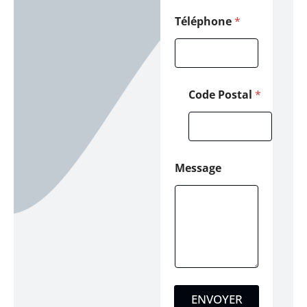
e
T
Téléphone
*
é
l
é
p
h
Code Postal
*
o
n
e
Message
ENVOYER