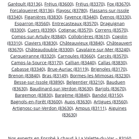
Garéoult (83136)
,
Fréjus (83600)
,
Fréjus (83370)
,
Fox (83670)
,
Forcalqueiret (83136)
,
Flayosc (83780)
,
Flassans-sur-Issole
(83340)
,
Figanières (83830)
,
Fayence (83440)
,
Évenos (83330)
,
Esparron (83560)
,
Entrecasteaux (83570)
,
Draguignan
(83300)
,
Cuers (83390)
,
Cotignac (83570)
,
Correns (83570)
,
Comps-sur-Artuby (83840)
,
Collobrières (83610)
,
Cogolin
(83310)
,
Claviers (83830)
,
Châteauvieux (83840)
,
Châteauvert
(83670)
,
Châteaudouble (83300)
,
Cavalaire-sur-Mer (83240)
,
Carqueiranne (83320)
,
Carnoules (83660)
,
Carcès (83570)
,
Camps-la-Source (83170)
,
Callian (83440)
,
Callas (83830)
,
Cabasse (83340)
,
Brue-Auriac (83119)
,
Brignoles (83170)
,
Brenon (83840)
,
Bras (83149)
,
Bormes-les-Mimosas (83230)
,
Besse-sur-Issole (83890)
,
Belgentier (83210)
,
Bauduen
(83630)
,
Baudinard-sur-Verdon (83630)
,
Barjols (83670)
,
Bargemon (83830)
,
Bargème (83840)
,
Bandol (83150)
,
Bagnols-en-Forêt (83600)
,
Aups (83630)
,
Artigues (83560)
,
Artignosc-sur-Verdon (83630)
,
Ampus (83111)
,
Aiguines
(83630)
Nos experts en Enrobé à chaud à La Valette-du-Var – 83160