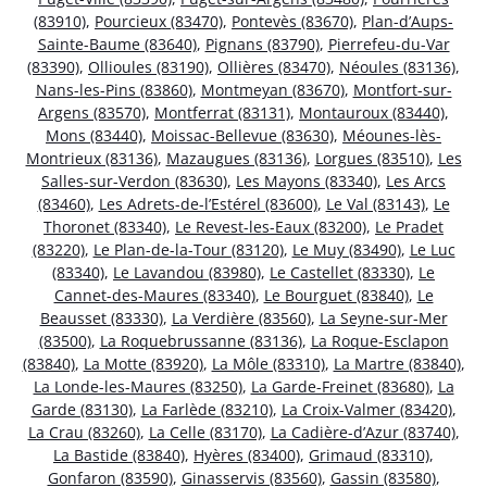
(83910)
,
Pourcieux (83470)
,
Pontevès (83670)
,
Plan-d’Aups-
Sainte-Baume (83640)
,
Pignans (83790)
,
Pierrefeu-du-Var
(83390)
,
Ollioules (83190)
,
Ollières (83470)
,
Néoules (83136)
,
Nans-les-Pins (83860)
,
Montmeyan (83670)
,
Montfort-sur-
Argens (83570)
,
Montferrat (83131)
,
Montauroux (83440)
,
Mons (83440)
,
Moissac-Bellevue (83630)
,
Méounes-lès-
Montrieux (83136)
,
Mazaugues (83136)
,
Lorgues (83510)
,
Les
Salles-sur-Verdon (83630)
,
Les Mayons (83340)
,
Les Arcs
(83460)
,
Les Adrets-de-l’Estérel (83600)
,
Le Val (83143)
,
Le
Thoronet (83340)
,
Le Revest-les-Eaux (83200)
,
Le Pradet
(83220)
,
Le Plan-de-la-Tour (83120)
,
Le Muy (83490)
,
Le Luc
(83340)
,
Le Lavandou (83980)
,
Le Castellet (83330)
,
Le
Cannet-des-Maures (83340)
,
Le Bourguet (83840)
,
Le
Beausset (83330)
,
La Verdière (83560)
,
La Seyne-sur-Mer
(83500)
,
La Roquebrussanne (83136)
,
La Roque-Esclapon
(83840)
,
La Motte (83920)
,
La Môle (83310)
,
La Martre (83840)
,
La Londe-les-Maures (83250)
,
La Garde-Freinet (83680)
,
La
Garde (83130)
,
La Farlède (83210)
,
La Croix-Valmer (83420)
,
La Crau (83260)
,
La Celle (83170)
,
La Cadière-d’Azur (83740)
,
La Bastide (83840)
,
Hyères (83400)
,
Grimaud (83310)
,
Gonfaron (83590)
,
Ginasservis (83560)
,
Gassin (83580)
,