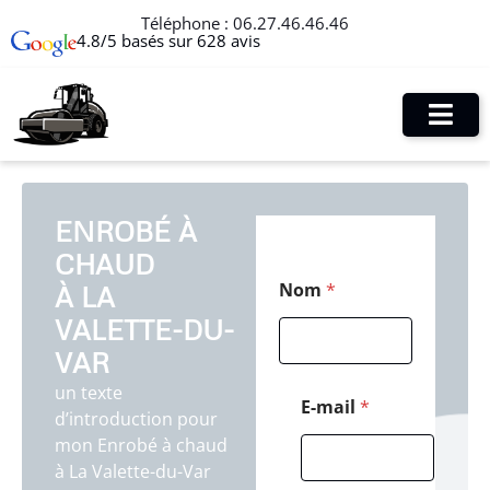
Téléphone :
06.27.46.46.46
4.8/5 basés sur 628 avis
ENROBÉ À
CHAUD
N
Nom
*
À LA
o
m
VALETTE-DU-
T
é
VAR
l
un texte
é
E-mail
*
d’introduction pour
p
h
mon Enrobé à chaud
o
à La Valette-du-Var
n