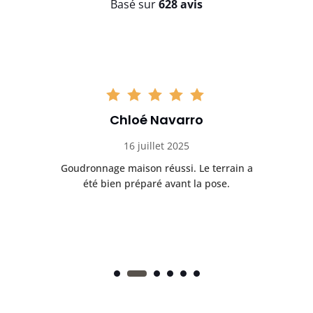
Basé sur
628 avis
Chloé Navarro
16 juillet 2025
Goudronnage maison réussi. Le terrain a
T
t
été bien préparé avant la pose.
n.