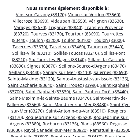
Nous sommes également disponible à
:
Vins-sur-Caramy (83170)
,
Vinon-sur-Verdon (83560)
,
Villecroze (83690)
,
Vidauban (83550)
,
Vérignon (83630)
,
Varages (83670)
,
Trigance (83840)
,
Trans-en-Provence
(83720)
,
Tourves (83170)
,
Tourtour (83690)
,
Tourrettes
(83440)
,
Toulon (83200)
,
Toulon (83100)
,
Toulon (83000)
,
Tavernes (83670)
,
Taradeau (83460)
,
Tanneron (83440)
,
Solliès-Ville (83210)
,
Solliès-Toucas (83210)
,
Solliès-Pont
(83210)
,
Six-Fours-les-Plages (83140)
,
Sillans-la-Cascade
(83690)
,
Signes (83870)
,
Seillons-Source-d’Argens (83470)
,
Seillans (83440)
,
Sanary-sur-Mer (83110)
,
Salernes (83690)
,
Sainte-Maxime (83120)
,
Sainte-Anastasie-sur-Issole (83136)
,
Saint-Zacharie (83640)
,
Saint-Tropez (83990)
,
Saint-Raphaël
(83700)
,
Saint-Raphaël (83530)
,
Saint-Paul-en-Forêt (83440)
,
Saint-Maximin-la-Sainte-Baume (83470)
,
Saint-Martin-de-
Pallières (83560)
,
Saint-Mandrier-sur-Mer (83430)
,
Saint-Cyr-
sur-Mer (83270)
,
Saint-Antonin-du-Var (83510)
,
Rougiers
(83170)
,
Roquebrune-sur-Argens (83520)
,
Roquebrune-sur-
Argens (83380)
,
Rocbaron (83136)
,
Rians (83560)
,
Régusse
(83630)
,
Rayol-Canadel-sur-Mer (83820)
,
Ramatuelle (83350)
,
Puget-Ville (83390)
,
Puget-sur-Argens (83480)
,
Pourrières