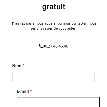
gratuit
N’hésitez pas à nous appeler ou nous contacter, nous
serions ravies de vous aider.
06.27.46.46.46
E
Nom
*
-
m
a
i
l
N
E-mail
*
o
m