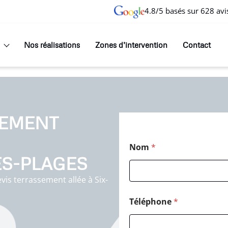
4.8/5 basés sur 628 avi
Nos réalisations
Zones d’intervention
Contact
SEMENT
Nom
*
ES-PLAGES
is terrassement allée à Six-
Téléphone
*