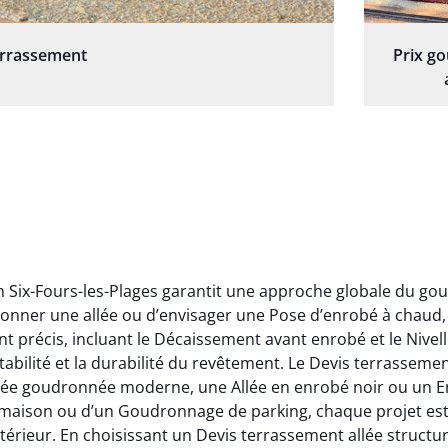
errassement
Prix g
en Six-Fours-les-Plages garantit une approche globale du go
nner une allée ou d’envisager une Pose d’enrobé à chaud, l
 précis, incluant le Décaissement avant enrobé et le Nivel
stabilité et la durabilité du revêtement. Le Devis terrassemen
lée goudronnée moderne, une Allée en enrobé noir ou un En
maison ou d’un Goudronnage de parking, chaque projet est é
érieur. En choisissant un Devis terrassement allée structur