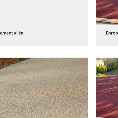
sement allée
Enrob