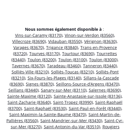
Nous sommes également disponible à
:
Vins-sur-Caramy (83170)
,
Vinon-sur-Verdon (83560)
,
Villecroze (83690)
,
Vidauban (83550)
,
Vérignon (83630)
,
Varages (83670)
,
Trigance (83840)
,
Trans-en-Provence
(83720)
,
Tourves (83170)
,
Tourtour (83690)
,
Tourrettes
(83440)
,
Toulon (83200)
,
Toulon (83100)
,
Toulon (83000)
,
Tavernes (83670)
,
Taradeau (83460)
,
Tanneron (83440)
,
Solliès-Ville (83210)
,
Solliès-Toucas (83210)
,
Solliès-Pont
(83210)
,
Six-Fours-les-Plages (83140)
,
Sillans-la-Cascade
(83690)
,
Signes (83870)
,
Seillons-Source-d’Argens (83470)
,
Seillans (83440)
,
Sanary-sur-Mer (83110)
,
Salernes (83690)
,
Sainte-Maxime (83120)
,
Sainte-Anastasie-sur-Issole (83136)
,
Saint-Zacharie (83640)
,
Saint-Tropez (83990)
,
Saint-Raphaël
(83700)
,
Saint-Raphaël (83530)
,
Saint-Paul-en-Forêt (83440)
,
Saint-Maximin-la-Sainte-Baume (83470)
,
Saint-Martin-de-
Pallières (83560)
,
Saint-Mandrier-sur-Mer (83430)
,
Saint-Cyr-
sur-Mer (83270)
,
Saint-Antonin-du-Var (83510)
,
Rougiers