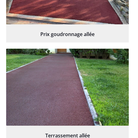
Prix goudronnage allée
Terrassement allée