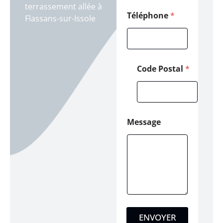
C
terrassement allée à
o
Téléphone
*
Flassans-sur-Issole
d
e
Code Postal
*
Message
ENVOYER