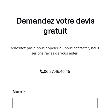
Demandez votre devis
gratuit
N’hésitez pas à nous appeler ou nous contacter, nous
serions ravies de vous aider.
06.27.46.46.46
M
Nom
*
e
s
s
a