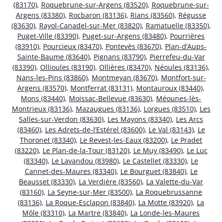
(83170)
,
Roquebrune-sur-Argens (83520)
,
Roquebrune-sur-
Argens (83380)
,
Rocbaron (83136)
,
Rians (83560)
,
Régusse
(83630)
,
Rayol-Canadel-sur-Mer (83820)
,
Ramatuelle (83350)
,
Puget-Ville (83390)
,
Puget-sur-Argens (83480)
,
Pourrières
(83910)
,
Pourcieux (83470)
,
Pontevès (83670)
,
Plan-d’Aups-
Sainte-Baume (83640)
,
Pignans (83790)
,
Pierrefeu-du-Var
(83390)
,
Ollioules (83190)
,
Ollières (83470)
,
Néoules (83136)
,
Nans-les-Pins (83860)
,
Montmeyan (83670)
,
Montfort-sur-
Argens (83570)
,
Montferrat (83131)
,
Montauroux (83440)
,
Mons (83440)
,
Moissac-Bellevue (83630)
,
Méounes-lès-
Montrieux (83136)
,
Mazaugues (83136)
,
Lorgues (83510)
,
Les
Salles-sur-Verdon (83630)
,
Les Mayons (83340)
,
Les Arcs
(83460)
,
Les Adrets-de-l’Estérel (83600)
,
Le Val (83143)
,
Le
Thoronet (83340)
,
Le Revest-les-Eaux (83200)
,
Le Pradet
(83220)
,
Le Plan-de-la-Tour (83120)
,
Le Muy (83490)
,
Le Luc
(83340)
,
Le Lavandou (83980)
,
Le Castellet (83330)
,
Le
Cannet-des-Maures (83340)
,
Le Bourguet (83840)
,
Le
Beausset (83330)
,
La Verdière (83560)
,
La Valette-du-Var
(83160)
,
La Seyne-sur-Mer (83500)
,
La Roquebrussanne
(83136)
,
La Roque-Esclapon (83840)
,
La Motte (83920)
,
La
Môle (83310)
,
La Martre (83840)
,
La Londe-les-Maures