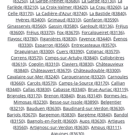
(83250)
,
La Garde-Freinet (83680)
,
La Garde (83130)
,
La
Farlède (83210)
,
La Croix-Valmer (83420)
,
La Crau (83260)
,
La
Celle (83170)
,
La Cadière-d’Azur (83740)
,
La Bastide (83840)
,
Hyères (83400)
,
Grimaud (83310)
,
Gonfaron (83590)
,
Ginasservis (83560)
,
Gassin (83580)
,
Garéoult (83136)
,
Fréjus
(83600)
,
Fréjus (83370)
,
Fox (83670)
,
Forcalqueiret (83136)
,
Flayosc (83780)
,
Figanières (83830)
,
Fayence (83440)
,
Évenos
(83330)
,
Esparron (83560)
,
Entrecasteaux (83570)
,
Draguignan (83300)
,
Cuers (83390)
,
Cotignac (83570)
,
Correns (83570)
,
Comps-sur-Artuby (83840)
,
Collobrières
(83610)
,
Cogolin (83310)
,
Claviers (83830)
,
Châteauvieux
(83840)
,
Châteauvert (83670)
,
Châteaudouble (83300)
,
Cavalaire-sur-Mer (83240)
,
Carqueiranne (83320)
,
Carnoules
(83660)
,
Carcès (83570)
,
Camps-la-Source (83170)
,
Callian
(83440)
,
Callas (83830)
,
Cabasse (83340)
,
Brue-Auriac (83119)
,
Brignoles (83170)
,
Brenon (83840)
,
Bras (83149)
,
Bormes-les-
Mimosas (83230)
,
Besse-sur-Issole (83890)
,
Belgentier
(83210)
,
Bauduen (83630)
,
Baudinard-sur-Verdon (83630)
,
Barjols (83670)
,
Bargemon (83830)
,
Bargème (83840)
,
Bandol
(83150)
,
Bagnols-en-Forêt (83600)
,
Aups (83630)
,
Artigues
(83560)
,
Artignosc-sur-Verdon (83630)
,
Ampus (83111)
,
Aiguines (83630)