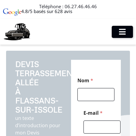
Téléphone :
06.27.46.46.46
4.8/5 basés sur 628 avis
DEVIS
TERRASSEMENT
C
Nom
*
ALLÉE
o
d
À
e
M
FLASSANS-
e
SUR-ISSOLE
s
E-mail
*
s
un texte
a
d’introduction pour
g
mon Devis
e