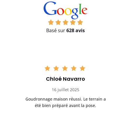
Basé sur
628 avis
Chloé Navarro
16 juillet 2025
Goudronnage maison réussi. Le terrain a
T
t
été bien préparé avant la pose.
n.