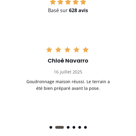
Basé sur
628 avis
Chloé Navarro
16 juillet 2025
Goudronnage maison réussi. Le terrain a
T
t
été bien préparé avant la pose.
n.