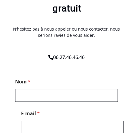
gratuit
N’hésitez pas à nous appeler ou nous contacter, nous
serions ravies de vous aider.
06.27.46.46.46
*
Nom
*
T
é
l
é
p
h
E-mail
*
o
n
e