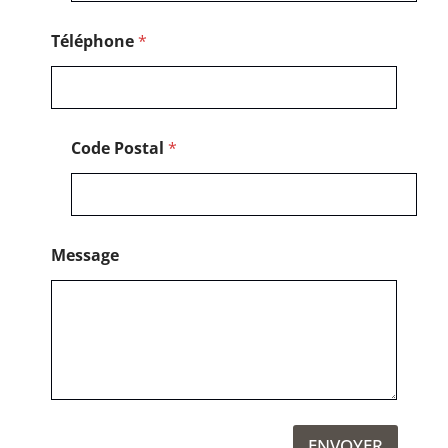
P
o
s
Téléphone
*
t
a
l
Code Postal
*
Message
ENVOYER