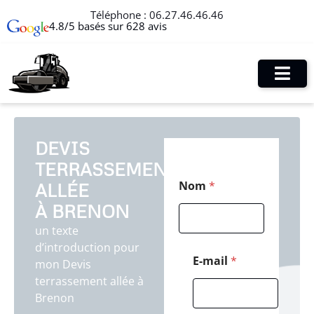
Téléphone :
06.27.46.46.46
4.8/5 basés sur 628 avis
DEVIS
TERRASSEMENT
*
Nom
*
ALLÉE
M
e
À BRENON
s
s
un texte
a
d’introduction pour
g
E-mail
*
mon Devis
e
terrassement allée à
*
Brenon