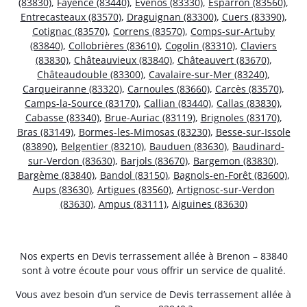
(83830)
,
Fayence (83440)
,
Évenos (83330)
,
Esparron (83560)
,
Entrecasteaux (83570)
,
Draguignan (83300)
,
Cuers (83390)
,
Cotignac (83570)
,
Correns (83570)
,
Comps-sur-Artuby
(83840)
,
Collobrières (83610)
,
Cogolin (83310)
,
Claviers
(83830)
,
Châteauvieux (83840)
,
Châteauvert (83670)
,
Châteaudouble (83300)
,
Cavalaire-sur-Mer (83240)
,
Carqueiranne (83320)
,
Carnoules (83660)
,
Carcès (83570)
,
Camps-la-Source (83170)
,
Callian (83440)
,
Callas (83830)
,
Cabasse (83340)
,
Brue-Auriac (83119)
,
Brignoles (83170)
,
Bras (83149)
,
Bormes-les-Mimosas (83230)
,
Besse-sur-Issole
(83890)
,
Belgentier (83210)
,
Bauduen (83630)
,
Baudinard-
sur-Verdon (83630)
,
Barjols (83670)
,
Bargemon (83830)
,
Bargème (83840)
,
Bandol (83150)
,
Bagnols-en-Forêt (83600)
,
Aups (83630)
,
Artigues (83560)
,
Artignosc-sur-Verdon
(83630)
,
Ampus (83111)
,
Aiguines (83630)
Nos experts en Devis terrassement allée à Brenon – 83840
sont à votre écoute pour vous offrir un service de qualité.
Vous avez besoin d’un service de Devis terrassement allée à