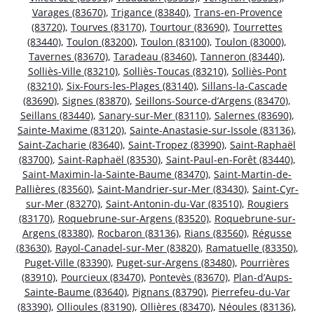
Varages (83670)
,
Trigance (83840)
,
Trans-en-Provence
(83720)
,
Tourves (83170)
,
Tourtour (83690)
,
Tourrettes
(83440)
,
Toulon (83200)
,
Toulon (83100)
,
Toulon (83000)
,
Tavernes (83670)
,
Taradeau (83460)
,
Tanneron (83440)
,
Solliès-Ville (83210)
,
Solliès-Toucas (83210)
,
Solliès-Pont
(83210)
,
Six-Fours-les-Plages (83140)
,
Sillans-la-Cascade
(83690)
,
Signes (83870)
,
Seillons-Source-d’Argens (83470)
,
Seillans (83440)
,
Sanary-sur-Mer (83110)
,
Salernes (83690)
,
Sainte-Maxime (83120)
,
Sainte-Anastasie-sur-Issole (83136)
,
Saint-Zacharie (83640)
,
Saint-Tropez (83990)
,
Saint-Raphaël
(83700)
,
Saint-Raphaël (83530)
,
Saint-Paul-en-Forêt (83440)
,
Saint-Maximin-la-Sainte-Baume (83470)
,
Saint-Martin-de-
Pallières (83560)
,
Saint-Mandrier-sur-Mer (83430)
,
Saint-Cyr-
sur-Mer (83270)
,
Saint-Antonin-du-Var (83510)
,
Rougiers
(83170)
,
Roquebrune-sur-Argens (83520)
,
Roquebrune-sur-
Argens (83380)
,
Rocbaron (83136)
,
Rians (83560)
,
Régusse
(83630)
,
Rayol-Canadel-sur-Mer (83820)
,
Ramatuelle (83350)
,
Puget-Ville (83390)
,
Puget-sur-Argens (83480)
,
Pourrières
(83910)
,
Pourcieux (83470)
,
Pontevès (83670)
,
Plan-d’Aups-
Sainte-Baume (83640)
,
Pignans (83790)
,
Pierrefeu-du-Var
(83390)
,
Ollioules (83190)
,
Ollières (83470)
,
Néoules (83136)
,