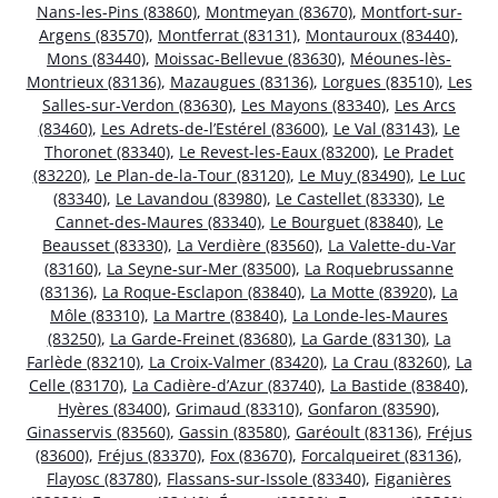
Nans-les-Pins (83860)
,
Montmeyan (83670)
,
Montfort-sur-
Argens (83570)
,
Montferrat (83131)
,
Montauroux (83440)
,
Mons (83440)
,
Moissac-Bellevue (83630)
,
Méounes-lès-
Montrieux (83136)
,
Mazaugues (83136)
,
Lorgues (83510)
,
Les
Salles-sur-Verdon (83630)
,
Les Mayons (83340)
,
Les Arcs
(83460)
,
Les Adrets-de-l’Estérel (83600)
,
Le Val (83143)
,
Le
Thoronet (83340)
,
Le Revest-les-Eaux (83200)
,
Le Pradet
(83220)
,
Le Plan-de-la-Tour (83120)
,
Le Muy (83490)
,
Le Luc
(83340)
,
Le Lavandou (83980)
,
Le Castellet (83330)
,
Le
Cannet-des-Maures (83340)
,
Le Bourguet (83840)
,
Le
Beausset (83330)
,
La Verdière (83560)
,
La Valette-du-Var
(83160)
,
La Seyne-sur-Mer (83500)
,
La Roquebrussanne
(83136)
,
La Roque-Esclapon (83840)
,
La Motte (83920)
,
La
Môle (83310)
,
La Martre (83840)
,
La Londe-les-Maures
(83250)
,
La Garde-Freinet (83680)
,
La Garde (83130)
,
La
Farlède (83210)
,
La Croix-Valmer (83420)
,
La Crau (83260)
,
La
Celle (83170)
,
La Cadière-d’Azur (83740)
,
La Bastide (83840)
,
Hyères (83400)
,
Grimaud (83310)
,
Gonfaron (83590)
,
Ginasservis (83560)
,
Gassin (83580)
,
Garéoult (83136)
,
Fréjus
(83600)
,
Fréjus (83370)
,
Fox (83670)
,
Forcalqueiret (83136)
,
Flayosc (83780)
,
Flassans-sur-Issole (83340)
,
Figanières