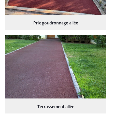
Prix goudronnage allée
Terrassement allée