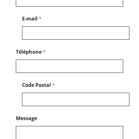
a
l
*
E-mail
*
*
Téléphone
*
Code Postal
*
Message