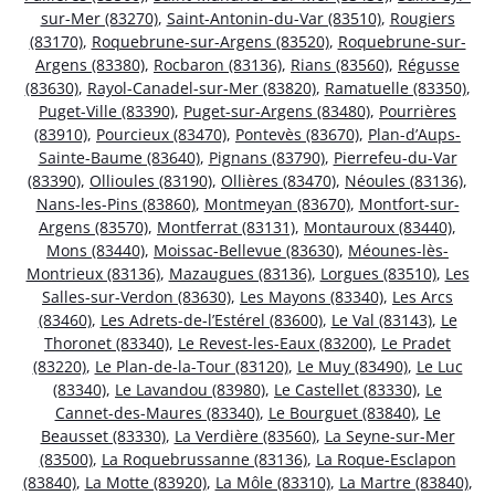
sur-Mer (83270)
,
Saint-Antonin-du-Var (83510)
,
Rougiers
(83170)
,
Roquebrune-sur-Argens (83520)
,
Roquebrune-sur-
Argens (83380)
,
Rocbaron (83136)
,
Rians (83560)
,
Régusse
(83630)
,
Rayol-Canadel-sur-Mer (83820)
,
Ramatuelle (83350)
,
Puget-Ville (83390)
,
Puget-sur-Argens (83480)
,
Pourrières
(83910)
,
Pourcieux (83470)
,
Pontevès (83670)
,
Plan-d’Aups-
Sainte-Baume (83640)
,
Pignans (83790)
,
Pierrefeu-du-Var
(83390)
,
Ollioules (83190)
,
Ollières (83470)
,
Néoules (83136)
,
Nans-les-Pins (83860)
,
Montmeyan (83670)
,
Montfort-sur-
Argens (83570)
,
Montferrat (83131)
,
Montauroux (83440)
,
Mons (83440)
,
Moissac-Bellevue (83630)
,
Méounes-lès-
Montrieux (83136)
,
Mazaugues (83136)
,
Lorgues (83510)
,
Les
Salles-sur-Verdon (83630)
,
Les Mayons (83340)
,
Les Arcs
(83460)
,
Les Adrets-de-l’Estérel (83600)
,
Le Val (83143)
,
Le
Thoronet (83340)
,
Le Revest-les-Eaux (83200)
,
Le Pradet
(83220)
,
Le Plan-de-la-Tour (83120)
,
Le Muy (83490)
,
Le Luc
(83340)
,
Le Lavandou (83980)
,
Le Castellet (83330)
,
Le
Cannet-des-Maures (83340)
,
Le Bourguet (83840)
,
Le
Beausset (83330)
,
La Verdière (83560)
,
La Seyne-sur-Mer
(83500)
,
La Roquebrussanne (83136)
,
La Roque-Esclapon
(83840)
,
La Motte (83920)
,
La Môle (83310)
,
La Martre (83840)
,