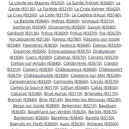
La Londe-les-Maures (83250)
,
La Garde-Freinet (83680)
,
La
Garde (83130)
,
La Farlède (83210)
,
La Croix-Valmer (83420)
,
La Crau (83260)
,
La Celle (83170)
,
La Cadière-d’Azur (83740)
,
La Bastide (83840)
,
Hyères (83400)
,
Grimaud (83310)
,
Gonfaron (83590)
,
Ginasservis (83560)
,
Gassin (83580)
,
Garéoult (83136)
,
Fréjus (83600)
,
Fréjus (83370)
,
Fox (83670)
,
Forcalqueiret (83136)
,
Flayosc (83780)
,
Flassans-sur-Issole
(83340)
,
Figanières (83830)
,
Fayence (83440)
,
Évenos (83330)
,
Esparron (83560)
,
Entrecasteaux (83570)
,
Draguignan
(83300)
,
Cuers (83390)
,
Cotignac (83570)
,
Correns (83570)
,
Comps-sur-Artuby (83840)
,
Collobrières (83610)
,
Cogolin
(83310)
,
Claviers (83830)
,
Châteauvieux (83840)
,
Châteauvert
(83670)
,
Châteaudouble (83300)
,
Cavalaire-sur-Mer (83240)
,
Carqueiranne (83320)
,
Carnoules (83660)
,
Carcès (83570)
,
Camps-la-Source (83170)
,
Callian (83440)
,
Callas (83830)
,
Cabasse (83340)
,
Brue-Auriac (83119)
,
Brignoles (83170)
,
Brenon (83840)
,
Bras (83149)
,
Bormes-les-Mimosas (83230)
,
Besse-sur-Issole (83890)
,
Belgentier (83210)
,
Bauduen
(83630)
,
Baudinard-sur-Verdon (83630)
,
Barjols (83670)
,
Bargemon (83830)
,
Bargème (83840)
,
Bandol (83150)
,
Bagnols-en-Forêt (83600)
,
Aups (83630)
,
Artigues (83560)
,