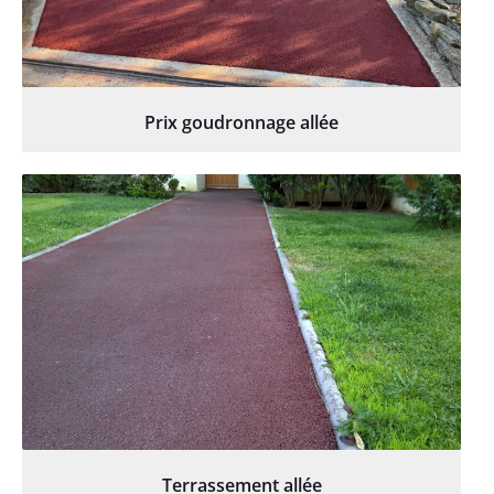
Prix goudronnage allée
Terrassement allée