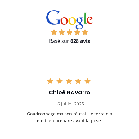
Basé sur
628 avis
Chloé Navarro
16 juillet 2025
Goudronnage maison réussi. Le terrain a
T
t
été bien préparé avant la pose.
n.