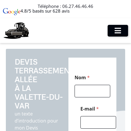
Téléphone :
06.27.46.46.46
4.8/5 basés sur 628 avis
DEVIS
TERRASSEMENT
M
Nom
*
ALLÉE
e
s
À LA
s
a
VALETTE-DU-
g
VAR
e
E-mail
*
N
un texte
o
d’introduction pour
m
mon Devis
P