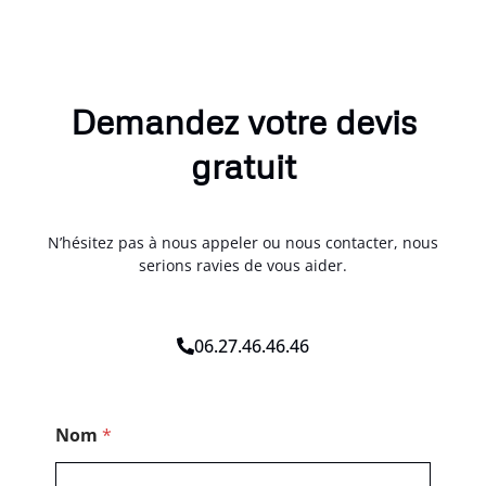
Demandez votre devis
gratuit
N’hésitez pas à nous appeler ou nous contacter, nous
serions ravies de vous aider.
06.27.46.46.46
P
Nom
*
o
s
t