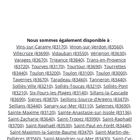
Nous sommes également disponible à
:
Vins-sur-Caramy (83170)
,
Vinon-sur-Verdon (83560)
,
Villecroze (83690)
,
Vidauban (83550)
,
Vérignon (83630)
,
Varages (83670)
,
Trigance (83840)
,
Trans-en-Provence
(83720)
,
Tourves (83170)
,
Tourtour (83690)
,
Tourrettes
(83440)
,
Toulon (83200)
,
Toulon (83100)
,
Toulon (83000)
,
Tavernes (83670)
,
Taradeau (83460)
,
Tanneron (83440)
,
Solliès-Ville (83210)
,
Solliès-Toucas (83210)
,
Solliès-Pont
(83210)
,
Six-Fours-les-Plages (83140)
,
Sillans-la-Cascade
(83690)
,
Signes (83870)
,
Seillons-Source-d’Argens (83470)
,
Seillans (83440)
,
Sanary-sur-Mer (83110)
,
Salernes (83690)
,
Sainte-Maxime (83120)
,
Sainte-Anastasie-sur-Issole (83136)
,
Saint-Zacharie (83640)
,
Saint-Tropez (83990)
,
Saint-Raphaël
(83700)
,
Saint-Raphaël (83530)
,
Saint-Paul-en-Forêt (83440)
,
Saint-Maximin-la-Sainte-Baume (83470)
,
Saint-Martin-de-
Pallières (83560)
,
Saint-Mandrier-sur-Mer (83430)
,
Saint-Cyr-